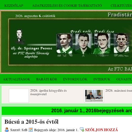
KEZDŐLAP
ADATKEZELÉSI ÉS COOKIE TÁJÉKOZTATÓ
CÉLKITŰZÉ
2026. augusztus
6.
csütörtök
AKTUALITÁSOK
BARÁTI KÖR
ÉVFORDULÓK
INTERJÚK
OLVAST
2026. áprilisi közgyűlés és
2026. márciusi összejövetel
összejövetel
Rendkívüli közgyűlés és a 2025.
Dálnoki József 90 éves
2016. január 1., 2016bejegyzések a
novemberi összejövetel
Búcsú a 2015-ös évtől
SZÓLJON HOZZÁ
Szerző: SzB
Bejegyzés ideje: 2016. január 1.