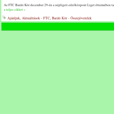
Az FTC Baráti Kör december 29-én a népligeti edzőközpont Liget éttermében tar
a teljes cikket »
Ajánljuk
,
Aktualitások - FTC
,
Baráti Kör - Összejövetelek