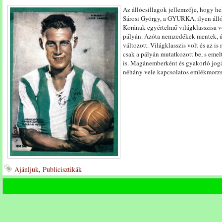
Az állócsillagok jellemzője, hogy he
Sárosi György, a GYURKA, ilyen álló
Korának egyértelmű világklasszisa vo
pályán. Azóta nemzedékek mentek, új
változott. Világklasszis volt és az i
csak a pályán mutatkozott be, s emelt
is. Magánemberként és gyakorló jogá
néhány vele kapcsolatos emlékmorzs
Ajánljuk
,
Publicisztikák