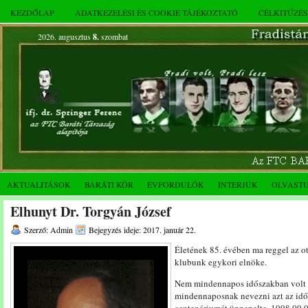
KEZDŐLAP
ADATKEZELÉSI ÉS COOKIE TÁJÉKOZTATÓ
CÉLKITŰZÉ
2026. augusztus
8.
szombat
AKTUALITÁSOK
BARÁTI KÖR
ÉVFORDULÓK
INTERJÚK
OLVAST
Elhunyt Dr. Torgyán József
Szerző: Admin
Bejegyzés ideje: 2017. január 22.
Életének 85. évében ma reggel az 
klubunk egykori elnöke.
Nem mindennapos időszakban volt a
mindennaposnak nevezni azt az idős