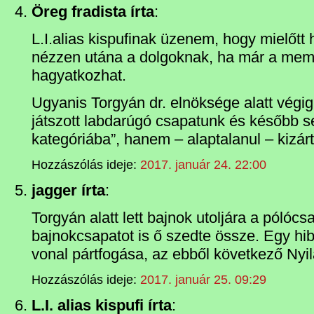
Öreg fradista írta
:
L.I.alias kispufinak üzenem, hogy mielőtt 
nézzen utána a dolgoknak, ha már a mem
hagyatkozhat.
Ugyanis Torgyán dr. elnöksége alatt végig
játszott labdarúgó csapatunk és később s
kategóriába”, hanem – alaptalanul – kizár
Hozzászólás ideje:
2017. január 24. 22:00
jagger írta
:
Torgyán alatt lett bajnok utoljára a pólócs
bajnokcsapatot is ő szedte össze. Egy hi
vonal pártfogása, az ebből következő Nyi
Hozzászólás ideje:
2017. január 25. 09:29
L.I. alias kispufi írta
: