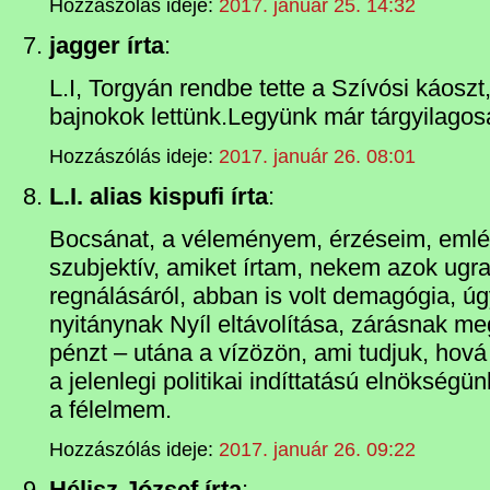
Hozzászólás ideje:
2017. január 25. 14:32
jagger írta
:
L.I, Torgyán rendbe tette a Szívósi káoszt
bajnokok lettünk.Legyünk már tárgyilago
Hozzászólás ideje:
2017. január 26. 08:01
L.I. alias kispufi írta
:
Bocsánat, a véleményem, érzéseim, eml
szubjektív, amiket írtam, nekem azok ugr
regnálásáról, abban is volt demagógia, ú
nyitánynak Nyíl eltávolítása, zárásnak me
pénzt – utána a vízözön, ami tudjuk, hová
a jelenlegi politikai indíttatású elnökség
a félelmem.
Hozzászólás ideje:
2017. január 26. 09:22
Hélisz József írta
: