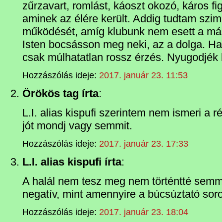
zűrzavart, romlást, káoszt okozó, káros f
aminek az élére került. Addig tudtam szimp
működését, amíg klubunk nem esett a más
Isten bocsásson meg neki, az a dolga. H
csak múlhatatlan rossz érzés. Nyugodjék
Hozzászólás ideje:
2017. január 23. 11:53
Örökös tag írta
:
L.I. alias kispufi szerintem nem ismeri a r
jót mondj vagy semmit.
Hozzászólás ideje:
2017. január 23. 17:33
L.I. alias kispufi írta
:
A halál nem tesz meg nem történtté semm
negatív, mint amennyire a búcsúztató soro
Hozzászólás ideje:
2017. január 23. 18:04