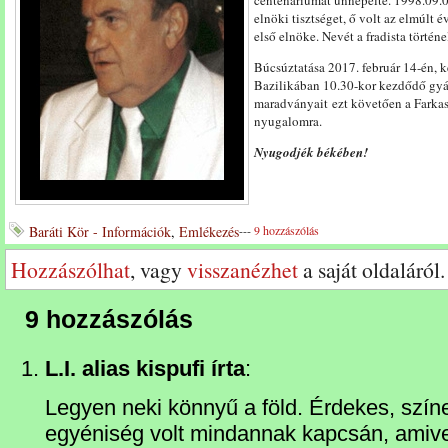
centenáriumát ünnepelte. 1998.09.08
elnöki tisztséget, ő volt az elmúlt 
első elnöke. Nevét a fradista tört
Búcsúztatása 2017. február 14-én, k
Bazilikában 10.30-kor kezdődő gyás
maradványait ezt követően a Farkas
nyugalomra.
Nyugodjék békében!
Baráti Kör - Információk
,
Emlékezés
---
9 hozzászólás
Hozzászólhat
, vagy
visszanézhet
a saját oldaláról.
9 hozzászólás
L.I. alias kispufi írta
:
Legyen neki könnyű a föld. Érdekes, szín
egyéniség volt mindannak kapcsán, amive