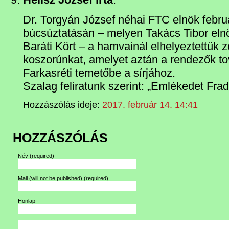
Dr. Torgyán József néhai FTC elnök febru
búcsúztatásán – melyen Takács Tibor elnö
Baráti Kört – a hamvainál elhelyeztettük 
koszorúnkat, amelyet aztán a rendezők tov
Farkasréti temetőbe a sírjához.
Szalag feliratunk szerint: „Emlékedet Fradi
Hozzászólás ideje:
2017. február 14. 14:41
HOZZÁSZÓLÁS
Név
(required)
Mail (will not be published)
(required)
Honlap