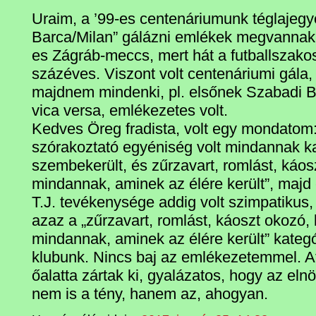
Uraim, a ’99-es centenáriumunk téglajegye
Barca/Milan” gálázni emlékek megvannak?
es Zágráb-meccs, mert hát a futballszakos
százéves. Viszont volt centenáriumi gála, k
majdnem mindenki, pl. elsőnek Szabadi Bé
vica versa, emlékezetes volt.
Kedves Öreg fradista, volt egy mondatom:
szórakoztató egyéniség volt mindannak k
szembekerült, és zűrzavart, romlást, káosz
mindannak, aminek az élére került”, majd 
T.J. tevékenysége addig volt szimpatikus
azaz a „zűrzavart, romlást, káoszt okozó, 
mindannak, aminek az élére került” kategó
klubunk. Nincs baj az emlékezetemmel. A
őalatta zártak ki, gyalázatos, hogy az elnö
nem is a tény, hanem az, ahogyan.