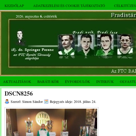
KEZDŐLAP
ADATKEZELÉSI ÉS COOKIE TÁJÉKOZTATÓ
CÉLKITŰZÉ
2026. augusztus
6.
csütörtök
AKTUALITÁSOK
BARÁTI KÖR
ÉVFORDULÓK
INTERJÚK
OLVAST
DSCN8256
Szerző: Simon Sándor
Bejegyzés ideje: 2018. július 24.