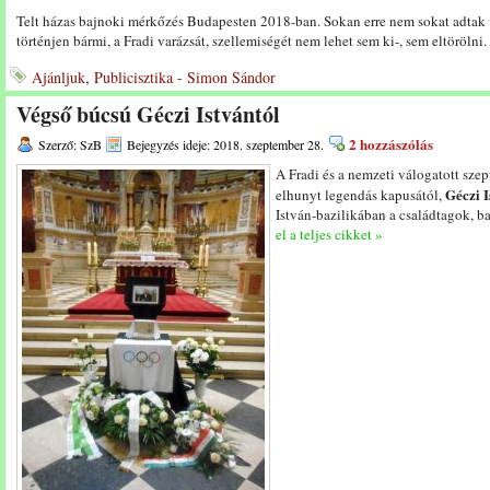
Telt házas bajnoki mérkőzés Budapesten 2018-ban. Sokan erre nem sokat adtak v
történjen bármi, a Fradi varázsát, szellemiségét nem lehet sem ki-, sem eltörölni.
Ajánljuk
,
Publicisztika - Simon Sándor
Végső búcsú Géczi Istvántól
2 hozzászólás
Szerző: SzB
Bejegyzés ideje: 2018. szeptember 28.
A Fradi és a nemzeti válogatott sze
Géczi I
elhunyt legendás kapusától,
István-bazilikában a családtagok, ba
el a teljes cikket »