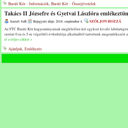
Baráti Kör - Információk
,
Baráti Kör - Összejövetelek
Takács II Józsefre és Gyetvai Lászlóra emlékeztü
SZÓLJON HOZZÁ
Szerző: SzB
Bejegyzés ideje: 2018. szeptember 4.
Az FTC Baráti Kör hagyományainak megfelelően két egykori kiváló labdarúgón
szerint 0-ra és 5-re végződő) évfordulója alkalmából tartottunk megemlékezést 
el a teljes cikket »
Ajánljuk
,
Emlékezés