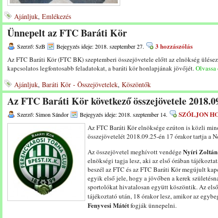
Ajánljuk
,
Emlékezés
Ünnepelt az FTC Baráti Kör
3 hozzászólás
Szerző: SzB
Bejegyzés ideje: 2018. szeptember 27.
Az FTC Baráti Kör (FTC BK) szeptemberi összejövetele előtt az elnökség ülése
kapcsolatos legfontosabb feladatokat, a baráti kör honlapjának jövőjét.
Olvassa e
Ajánljuk
,
Baráti Kör - Összejövetelek
,
Köszöntők
Az FTC Baráti Kör következő összejövetele 2018.09
SZÓLJON H
Szerző: Simon Sándor
Bejegyzés ideje: 2018. szeptember 14.
Az FTC Baráti Kör elnöksége ezúton is közli min
összejövetelét 2018.09.25-én 17 órakor tartja a N
Nyíri Zoltán
Az összejövetel meghívott vendége
elnökségi tagja lesz, aki az első órában tájékozta
beszél az FTC és az FTC Baráti Kör megújult kap
egyik első jele, hogy a jövőben a kerek születésn
sportolókat hivatalosan együtt köszöntik. Az els
tájékoztató után, 18 órakor lesz, amikor az egyb
Fenyvesi Mátét
fogják ünnepelni.