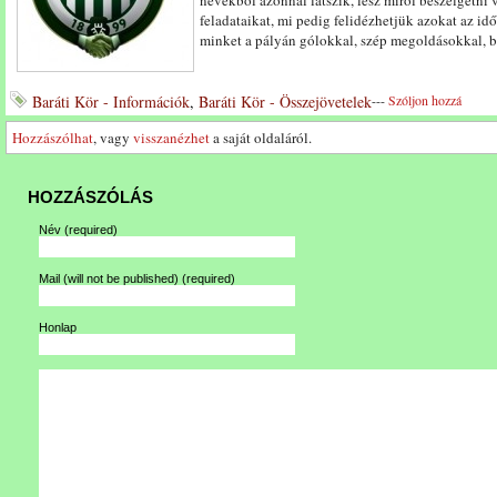
nevekből azonnal látszik, lesz miről beszélgetni
feladataikat, mi pedig felidézhetjük azokat az i
minket a pályán gólokkal, szép megoldásokkal, b
Baráti Kör - Információk
,
Baráti Kör - Összejövetelek
---
Szóljon hozzá
Hozzászólhat
, vagy
visszanézhet
a saját oldaláról.
HOZZÁSZÓLÁS
Név
(required)
Mail (will not be published)
(required)
Honlap