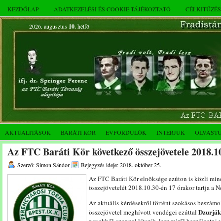
KEZDŐLAP
ADATKEZELÉSI ÉS COOKIE TÁJÉKOZTATÓ
CÉLKITŰZÉ
2026. augusztus
10.
hétfő
AKTUALITÁSOK
BARÁTI KÖR
ÉVFORDULÓK
INTERJÚK
OLVAST
Az FTC Baráti Kör következő összejövetele 2018.10
Szerző: Simon Sándor
Bejegyzés ideje: 2018. október 25.
Az FTC Baráti Kör elnöksége ezúton is közli min
összejövetelét 2018.10.30-én 17 órakor tartja a N
Az aktuális kérdésekről történt szokásos beszámo
Dzurják
összejövetel meghívott vendégei ezúttal