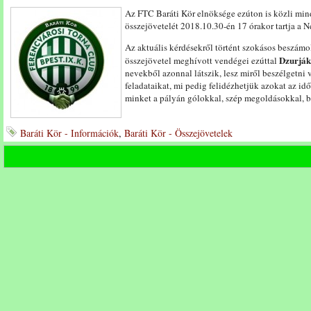
Az FTC Baráti Kör elnöksége ezúton is közli min
összejövetelét 2018.10.30-én 17 órakor tartja a N
Az aktuális kérdésekről történt szokásos beszámo
Dzurják
összejövetel meghívott vendégei ezúttal
nevekből azonnal látszik, lesz miről beszélgetni
feladataikat, mi pedig felidézhetjük azokat az i
minket a pályán gólokkal, szép megoldásokkal, b
Baráti Kör - Információk
,
Baráti Kör - Összejövetelek