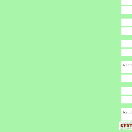
Rendk
Rendk
KERE