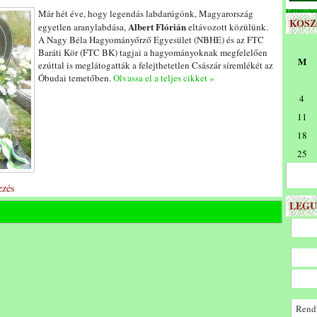
Már hét éve, hogy legendás labdarúgónk, Magyarország
KOS
Albert Flórián
egyetlen aranylabdása,
eltávozott közülünk.
A Nagy Béla Hagyományőrző Egyesület (NBHE) és az FTC
Baráti Kör (FTC BK) tagjai a hagyományoknak megfelelően
M
ezúttal is meglátogatták a felejthetetlen Császár síremlékét az
Óbudai temetőben.
Olvassa el a teljes cikket »
4
11
18
25
zés
LEGU
Rendk