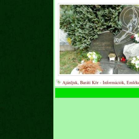
Ajánljuk
,
Baráti Kör - Információk
,
Emléke