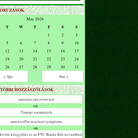
ZORÚZÁSOK
May 2026
T
W
T
F
S
S
1
2
3
5
6
7
8
9
10
12
13
14
15
16
17
19
20
21
22
23
24
26
27
28
29
30
31
< Apr
Jun >
TÓBBI HOZZÁSZÓLÁSOK
sinusitis ent overview
on
Ünnepi események
amoxicillin reaction symptoms
on
ívüli közgyűlés és az FTC Baráti Kör novemberi