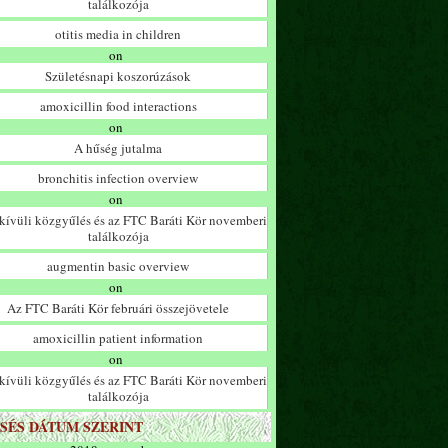
találkozója
otitis media in children
on
Születésnapi koszorúzások
amoxicillin food interactions
on
A hűség jutalma
bronchitis infection overview
on
ívüli közgyűlés és az FTC Baráti Kör novemberi
találkozója
augmentin basic overview
on
Az FTC Baráti Kör februári összejövetele
amoxicillin patient information
on
ívüli közgyűlés és az FTC Baráti Kör novemberi
találkozója
SÉS DÁTUM SZERINT