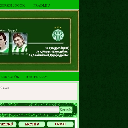
SZERZŐI JOGOK
FRADI.HU
SZURKOLÓK
TÖRTÉNELEM
es
ves