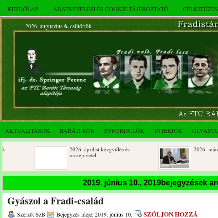
KEZDŐLAP
ADATKEZELÉSI ÉS COOKIE TÁJÉKOZTATÓ
CÉLKITŰZÉ
2026. augusztus
6.
csütörtök
AKTUALITÁSOK
BARÁTI KÖR
ÉVFORDULÓK
INTERJÚK
OLVAST
2026. áprilisi közgyűlés és
2026. márciusi össz
összejövetel
Születésnapi koszorúzások
Rendkívüli közgyűl
2019. június 10., 2019bejegyzések a
novemberi összejöv
Gyászol a Fradi-család
Az FTC Baráti Kör 2025. októberi
összejövetel
SZÓLJON HOZZÁ
Szerző: SzB
Bejegyzés ideje: 2019. június 10.