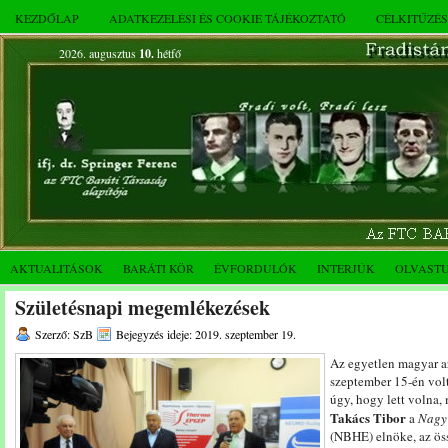
KEZDŐLAP
ADATKEZELÉSI ÉS COOKIE TÁJÉKOZTATÓ
CÉLKITŰZÉ
2026. augusztus
10.
hétfő
AKTUALITÁSOK
BARÁTI KÖR
ÉVFORDULÓK
INTERJÚK
OLVAST
Születésnapi megemlékezések
Szerző: SzB
Bejegyzés ideje: 2019. szeptember 19.
Az egyetlen magyar a
szeptember 15-én vol
úgy, hogy lett volna,
Takács Tibor
a
Nagy
(NBHE) elnöke, az ös