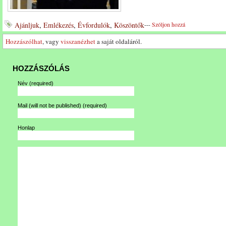
Ajánljuk
,
Emlékezés
,
Évfordulók
,
Köszöntők
---
Szóljon hozzá
Hozzászólhat
, vagy
visszanézhet
a saját oldaláról.
HOZZÁSZÓLÁS
Név
(required)
Mail (will not be published)
(required)
Honlap