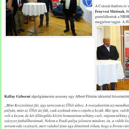
A Császár fradista és 
Fenyvesi Máténak
, 
gratulálhattak a NBH
megjelent tagjai.
A
IX
Kállay Gáborné
alpolgármester asszony egy Albert Flórián idézettel köszöntött
„Mint Kosztolányi fái, úgy tartozom az Üllői úthoz. A rosszakaróim azt mondhat
pályán, mint az Üllői úti fák, csak azoknak nincs csípőn a kezük. Hát igen, való
volt a kezem, de két álldogálás között bemutattam néhány cselt, rúgtam néhány 
százezer futballbarátnak. Nekem a Fradi-pálya jelentett mindent, én, a vidéki kis
sorsom oda vezényelt, mert valahol fenn úgy döntöttek rólam, hogy a Ferencváro