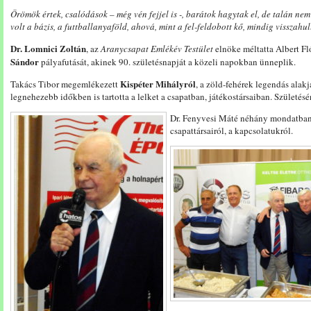
Örömök értek, csalódások – még vén fejjel is -, barátok hagytak el, de talán nem
volt a bázis, a futtballanyaföld, ahová, mint a fel-feldobott kő, mindig visszahu
Dr. Lomnici Zoltán
, az
Aranycsapat Emlékév Testület
elnöke méltatta Albert Fl
Sándor
pályafutását, akinek 90. születésnapját a közeli napokban ünneplik.
Kispéter Mihályról
Takács Tibor megemlékezett
, a zöld-fehérek legendás alakj
legnehezebb időkben is tartotta a lelket a csapatban, játékostársaiban. Születés
Dr. Fenyvesi Máté néhány mondatban
csapattársairól, a kapcsolatukról.