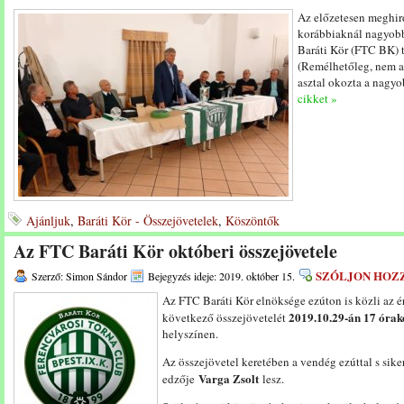
Az előzetesen meghir
korábbiaknál nagyob
Baráti Kör (FTC BK) t
(Remélhetőleg, nem az
asztal okozta a nagyo
cikket »
Ajánljuk
,
Baráti Kör - Összejövetelek
,
Köszöntők
Az FTC Baráti Kör októberi összejövetele
SZÓLJON HOZ
Szerző: Simon Sándor
Bejegyzés ideje: 2019. október 15.
Az FTC Baráti Kör elnöksége ezúton is közli az é
2019.10.29-án 17 órak
következő összejövetelét
helyszínen.
Az összejövetel keretében a vendég ezúttal s sike
Varga Zsolt
edzője
lesz.