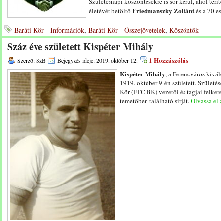
Születésnapi köszöntésekre is sor kerül, ahol terít
Friedmanszky Zoltánt
életévét betöltő
és a 70 e
Baráti Kör - Információk
,
Baráti Kör - Összejövetelek
,
Köszöntők
Száz éve született Kispéter Mihály
1 Hozzászólás
Szerző: SzB
Bejegyzés ideje: 2019. október 12.
Kispéter Mihály
, a Ferencváros kivá
1919. október 9-én született. Születé
Kör (FTC BK) vezetői és tagjai felker
temetőben található sírját.
Olvassa el 