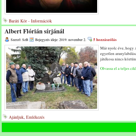
Baráti Kör - Információk
Albert Flórián sírjánál
5 hozzászólás
Szerző: SzB
Bejegyzés ideje: 2019. november 2.
Már nyolc éve, hogy
egyetlen aranylabdása
játékosa nincs köztün
Olvassa el a teljes cik
Ajánljuk
,
Emlékezés