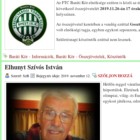
Az FTC Baráti Kör elnöksége ezúton is közli az é
2019.11.26-án 17 órak
következő összejövetelét
helyszínen.
Goszt
Az összejövetel keretében a vendég ezúttal
volt elnökségi tagja, egyben egykori szponzora, 
Születésnapi köszöntők ezúttal nem lesznek.
Baráti Kör - Információk
,
Baráti Kör - Összejövetelek
,
Köszöntők
Elhunyt Szívós István
SZÓLJON HOZZÁ
Szerző: SzB
Bejegyzés ideje: 2019. november 12.
Hétfőn reggel váratlan
hírportálok. Életének
olimpiai, világ- és E
egykori játékosa, edz