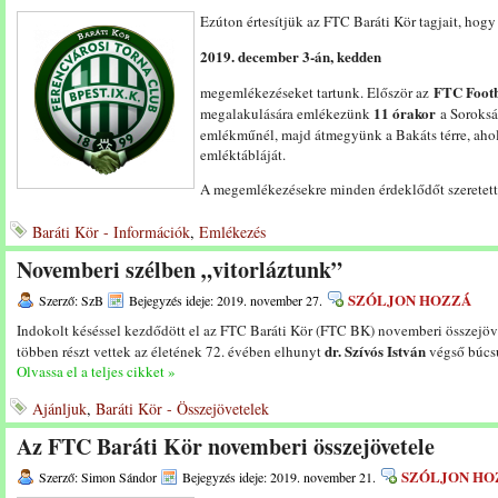
Ezúton értesítjük az FTC Baráti Kör tagjait, hogy
2019. december 3-án, kedden
FTC Footb
megemlékezéseket tartunk. Először az
11 órakor
megalakulására emlékezünk
a Soroksár
emlékműnél, majd átmegyünk a Bakáts térre, ah
emléktábláját.
A megemlékezésekre minden érdeklődőt szeretett
Baráti Kör - Információk
,
Emlékezés
Novemberi szélben „vitorláztunk”
SZÓLJON HOZZÁ
Szerző: SzB
Bejegyzés ideje: 2019. november 27.
Indokolt késéssel kezdődött el az FTC Baráti Kör (FTC BK) novemberi összejöve
dr. Szívós István
többen részt vettek az életének 72. évében elhunyt
végső búcsú
Olvassa el a teljes cikket »
Ajánljuk
,
Baráti Kör - Összejövetelek
Az FTC Baráti Kör novemberi összejövetele
SZÓLJON HO
Szerző: Simon Sándor
Bejegyzés ideje: 2019. november 21.