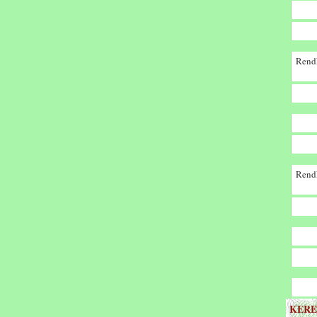
Rendk
Rendk
KERE