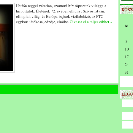
Hétfőn reggel váratlan, szomorú hírt röpítettek világgá a
KOS
hírportálok. Életének 72. évében elhunyt Szívós István,
olimpiai, világ- és Európa-bajnok vízilabdázó, az FTC
egykori játékosa, edzője, elnöke.
Olvassa el a teljes cikket »
M
3
10
17
24
31
LEGU