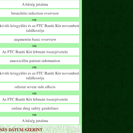
A hűség jutalma
bronchitis infection overview
on
ívüli közgyűlés és az FTC Baráti Kör novemberi
találkozója
augmentin basic overview
on
Az FTC Baráti Kör februári összejövetele
amoxicillin patient information
on
ívüli közgyűlés és az FTC Baráti Kör novemberi
találkozója
orlistat severe side effects
on
Az FTC Baráti Kör februári összejövetele
online drug safety guidelines
on
A hűség jutalma
SÉS DÁTUM SZERINT