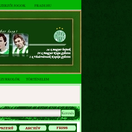
SZERZŐI JOGOK
FRADI.HU
SZURKOLÓK
TÖRTÉNELEM