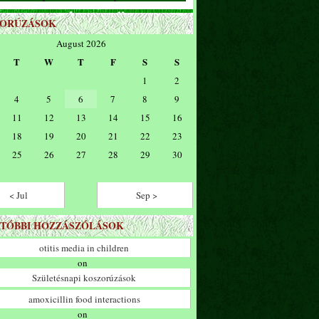
ZORÚZÁSOK
August 2026
T
W
T
F
S
S
1
2
4
5
6
7
8
9
11
12
13
14
15
16
18
19
20
21
22
23
25
26
27
28
29
30
< Jul
Sep >
TÓBBI HOZZÁSZÓLÁSOK
otitis media in children
on
Születésnapi koszorúzások
amoxicillin food interactions
on