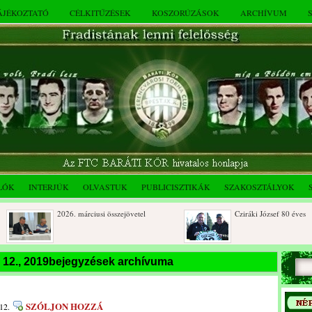
TÁJÉKOZTATÓ
CÉLKITŰZÉSEK
KOSZORÚZÁSOK
ARCHÍVUM
LÓK
INTERJÚK
OLVASTUK
PUBLICISZTIKÁK
SZAKOSZTÁLYOK
2026. márciusi összejövetel
Cziráki József 80 éves
Rendkívüli közgyűlés és a 2025.
Dálnoki József 90 éves
 12., 2019bejegyzések archívuma
novemberi összejövetel
SZÓLJON HOZZÁ
12.