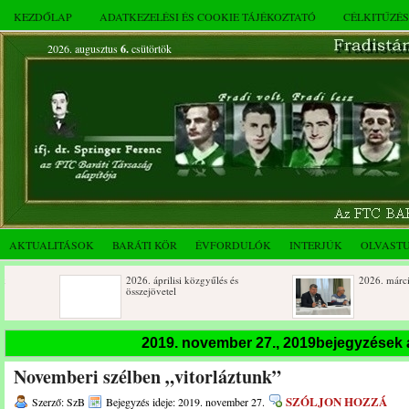
KEZDŐLAP
ADATKEZELÉSI ÉS COOKIE TÁJÉKOZTATÓ
CÉLKITŰZÉ
2026. augusztus
6.
csütörtök
AKTUALITÁSOK
BARÁTI KÖR
ÉVFORDULÓK
INTERJÚK
OLVAST
2026. áprilisi közgyűlés és
2026. márciusi összejövetel
összejövetel
Rendkívüli közgyűlés és a 2025.
Dálnoki József 90 éves
2019. november 27., 2019bejegyzések
novemberi összejövetel
Novemberi szélben „vitorláztunk”
SZÓLJON HOZZÁ
Szerző: SzB
Bejegyzés ideje: 2019. november 27.