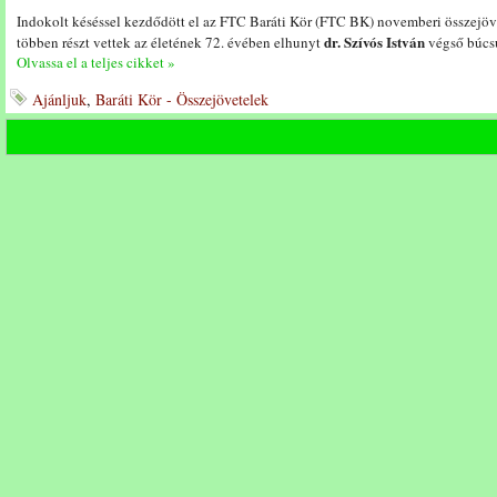
Indokolt késéssel kezdődött el az FTC Baráti Kör (FTC BK) novemberi összejöve
dr. Szívós István
többen részt vettek az életének 72. évében elhunyt
végső búcsú
Olvassa el a teljes cikket »
Ajánljuk
,
Baráti Kör - Összejövetelek