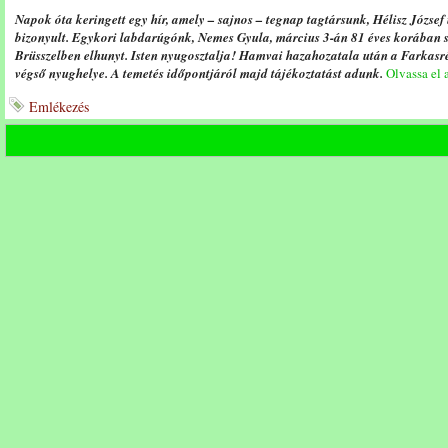
Napok óta keringett egy hír, amely – sajnos – tegnap tagtársunk, Hélisz Józse
bizonyult. Egykori labdarúgónk, Nemes Gyula, március 3-án 81 éves korában 
Brüsszelben elhunyt. Isten nyugosztalja! Hamvai hazahozatala után a Farkasrét
végső nyughelye. A temetés időpontjáról majd tájékoztatást adunk.
Olvassa el a
Emlékezés