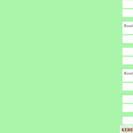
Rendk
Rendk
KERE