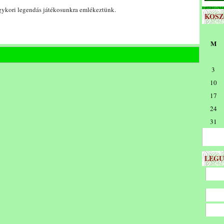
egykori legendás játékosunkra emlékeztünk.
KOS
M
3
10
17
24
31
LEGU