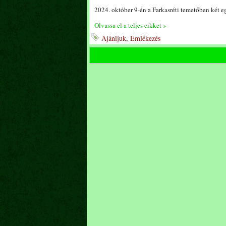
2024. október 9-én a Farkasréti temetőben két 
Olvassa el a teljes cikket »
Ajánljuk
,
Emlékezés