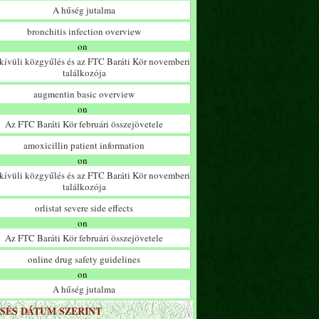
A hűség jutalma
bronchitis infection overview
on
ívüli közgyűlés és az FTC Baráti Kör novemberi
találkozója
augmentin basic overview
on
Az FTC Baráti Kör februári összejövetele
amoxicillin patient information
on
ívüli közgyűlés és az FTC Baráti Kör novemberi
találkozója
orlistat severe side effects
on
Az FTC Baráti Kör februári összejövetele
online drug safety guidelines
on
A hűség jutalma
SÉS DÁTUM SZERINT