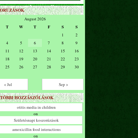
ZORÚZÁSOK
August 2026
T
W
T
F
S
S
1
2
4
5
6
7
8
9
11
12
13
14
15
16
18
19
20
21
22
23
25
26
27
28
29
30
< Jul
Sep >
TÓBBI HOZZÁSZÓLÁSOK
otitis media in children
on
Születésnapi koszorúzások
amoxicillin food interactions
on