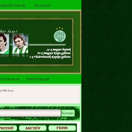
SZERZŐI JOGOK
FRADI.HU
SZURKOLÓK
TÖRTÉNELEM
 éves
0 éves