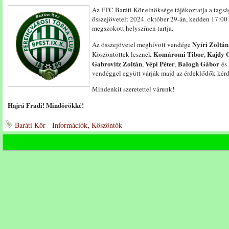
Az FTC Baráti Kör elnöksége tájékoztatja a tags
összejövetelt 2024. október 29-án, kedden 17:00 
megszokott helyszínen tartja.
Nyíri Zoltán
Az összejövetel meghívott vendége
Komáromi Tibor
Kajdy 
Köszöntöttek lesznek
,
Gabrovitz Zoltán
Vépi Péter
Balogh Gábor
,
,
és
vendéggel együtt várják majd az érdeklődők kérd
Mindenkit szeretettel várunk!
Hajrá Fradi! Mindörökké!
Baráti Kör - Információk
,
Köszöntők