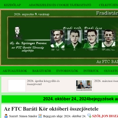
KEZDŐLAP
ADATKEZELÉSI ÉS COOKIE TÁJÉKOZTATÓ
CÉLKITŰZÉ
2026. augusztus
9.
vasárnap
AKTUALITÁSOK
BARÁTI KÖR
ÉVFORDULÓK
INTERJÚK
OLVAST
2026. áprilisi közgyűlés és
2026. márciusi összejövetel
összejövetel
Rendkívüli közgyűlés és a 2025.
Dálnoki József 90 éves
2024. október 24., 2024bejegyzések 
novemberi összejövetel
Az FTC Baráti Kör októberi összejövetele
SZÓLJON HOZ
Szerző: Simon Sándor
Bejegyzés ideje: 2024. október 24.