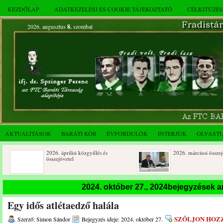
KEZDŐLAP
ADATKEZELÉSI ÉS COOKIE TÁJÉKOZTATÓ
CÉLKITŰZÉ
2026. augusztus
8.
szombat
AKTUALITÁSOK
BARÁTI KÖR
ÉVFORDULÓK
INTERJÚK
OLVAST
2026. áprilisi közgyűlés és
2026. márciusi összejövetel
összejövetel
Rendkívüli közgyűlés és a 2025.
Dálnoki József 90 éves
2024. október 27., 2024bejegyzések 
novemberi összejövetel
Egy idős atlétaedző halála
SZÓLJON HOZ
Szerző: Simon Sándor
Bejegyzés ideje: 2024. október 27.