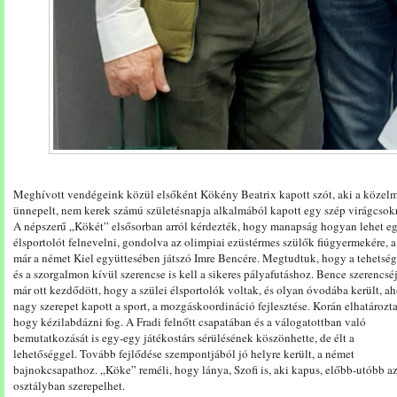
Meghívott vendégeink közül elsőként Kökény Beatrix kapott szót, aki a közel
ünnepelt, nem kerek számú születésnapja alkalmából kapott egy szép virágcsokr
A népszerű „Kökét” elsősorban arról kérdezték, hogy manapság hogyan lehet e
élsportolót felnevelni, gondolva az olimpiai ezüstérmes szülők fiúgyermekére, 
már a német Kiel együttesében játszó Imre Bencére. Megtudtuk, hogy a tehetsé
és a szorgalmon kívül szerencse is kell a sikeres pályafutáshoz. Bence szerencsé
már ott kezdődött, hogy a szülei élsportolók voltak, és olyan óvodába került, ah
nagy szerepet kapott a sport, a mozgáskoordináció fejlesztése. Korán elhatározta
hogy kézilabdázni fog. A Fradi felnőtt csapatában és a válogatottban való
bemutatkozását is egy-egy játékostárs sérülésének köszönhette, de élt a
lehetőséggel. Tovább fejlődése szempontjából jó helyre került, a német
bajnokcsapathoz. „Köke” reméli, hogy lánya, Szofi is, aki kapus, előbb-utóbb az
osztályban szerepelhet.