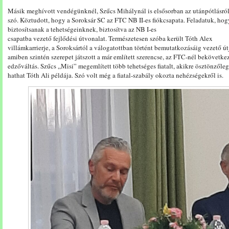
Másik meghívott vendégünknél, Szűcs Mihálynál is elsősorban az utánpótlásról
szó. Köztudott, hogy a Soroksár SC az FTC NB II-es fiókcsapata. Feladatuk, hog
biztosítsanak a tehetségeinknek, biztosítva az NB I-es
csapatba vezető fejlődési útvonalat. Természetesen szóba került Tóth Alex
villámkarrierje, a Soroksártól a válogatottban történt bemutatkozásáig vezető út
amiben szintén szerepet játszott a már említett szerencse, az FTC-nél bekövetkez
edzőváltás. Szűcs „Misi” megemlített több tehetséges fiatalt, akikre ösztönzőleg
hathat Tóth Ali példája. Szó volt még a fiatal-szabály okozta nehézségekről is.