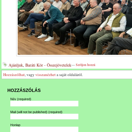
Ajánljuk
,
Baráti Kör - Összejövetelek
---
Szóljon hozzá
Hozzászólhat
, vagy
visszanézhet
a saját oldaláról.
HOZZÁSZÓLÁS
Név
(required)
Mail (will not be published)
(required)
Honlap