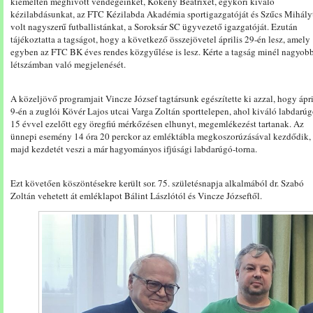
kiemelten meghívott vendégeinket, Kökény Beatrixet, egykori kiváló
kézilabdásunkat, az FTC Kézilabda Akadémia sportigazgatóját és Szűcs Mihály
volt nagyszerű futballistánkat, a Soroksár SC ügyvezető igazgatóját. Ezután
tájékoztatta a tagságot, hogy a következő összejövetel április 29-én lesz, amely
egyben az FTC BK éves rendes közgyűlése is lesz. Kérte a tagság minél nagyob
létszámban való megjelenését.
A közeljövő programjait Vincze József tagtársunk egészítette ki azzal, hogy ápri
9-én a zuglói Kövér Lajos utcai Varga Zoltán sporttelepen, ahol kiváló labdarú
15 évvel ezelőtt egy öregfiú mérkőzésen elhunyt, megemlékezést tartanak. Az
ünnepi esemény 14 óra 20 perckor az emléktábla megkoszorúzásával kezdődik,
majd kezdetét veszi a már hagyományos ifjúsági labdarúgó-torna.
Ezt követően köszöntésekre került sor. 75. születésnapja alkalmából dr. Szabó
Zoltán vehetett át emléklapot Bálint Lászlótól és Vincze Józseftől.