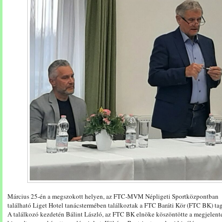
Március 25-én a megszokott helyen, az FTC-MVM Népligeti Sportközpontban
található Liget Hotel tanácstermében találkoztak a FTC Baráti Kör (FTC BK) tag
A találkozó kezdetén Bálint László, az FTC BK elnöke köszöntötte a megjelent