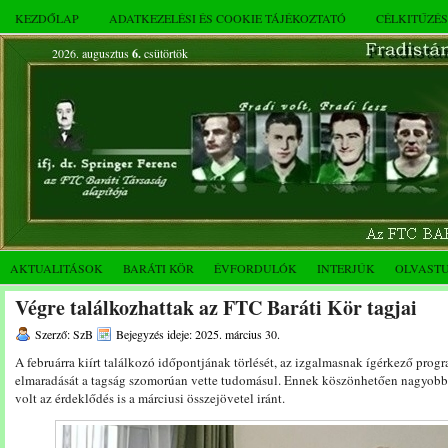
KEZDŐLAP
ADATKEZELÉSI ÉS COOKIE TÁJÉKOZTATÓ
CÉLKITŰZÉ
2026. augusztus
6.
csütörtök
AKTUALITÁSOK
BARÁTI KÖR
ÉVFORDULÓK
INTERJÚK
OLVAST
Végre találkozhattak az FTC Baráti Kör tagjai
Szerző: SzB
Bejegyzés ideje: 2025. március 30.
A februárra kiírt találkozó időpontjának törlését, az izgalmasnak ígérkező prog
elmaradását a tagság szomorúan vette tudomásul. Ennek köszönhetően nagyobb
volt az érdeklődés is a márciusi összejövetel iránt.