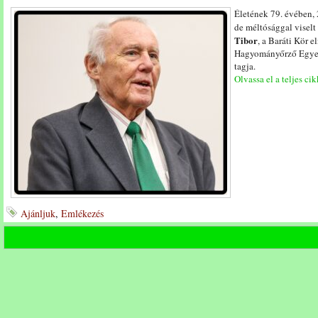
Életének 79. évében, 
de méltósággal visel
Tibor
, a Baráti Kör 
Hagyományőrző Egyesü
tagja.
Olvassa el a teljes cik
Ajánljuk
,
Emlékezés