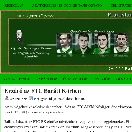
KEZDŐLAP
ADATKEZELÉSI ÉS COOKIE TÁJÉKOZTATÓ
CÉLKITŰZÉ
2026. augusztus
7.
péntek
AKTUALITÁSOK
BARÁTI KÖR
ÉVFORDULÓK
INTERJÚK
OLVAST
Évzáró az FTC Baráti Körben
Szerző: SzB
Bejegyzés ideje: 2025. december 16.
Az év végéhez közeledve december 12-én az FTC-MVM Népligeti Sportközpont 
Kör (FTC BK) évzáró összejövetelére.
Bálint László
, az FTC BK elnöke üdvözölte a szép számban megjelenteket. El
eredményes évet zárt, sok sikernek örülhettünk. Megköszönte, hogy az FTC vez