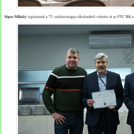
Sipos Mihály
tagtársunk a 75. születésnapja alkalmából vehette át az FTC BK e