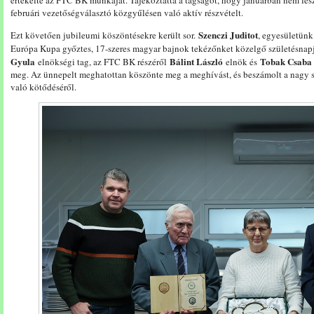
értékelte az FTC BK munkáját. Tájékoztatta a tagságot, hogy januárban nem lesz 
februári vezetőségválasztó közgyűlésen való aktív részvételt.
Szenczi Juditot
Ezt követően jubileumi köszöntésekre került sor.
, egyesületünk
Európa Kupa győztes, 17-szeres magyar bajnok tekézőnket közelgő születésnap
Gyula
Bálint László
Tobak Csaba
elnökségi tag, az FTC BK részéről
elnök és
meg. Az ünnepelt meghatottan köszönte meg a meghívást, és beszámolt a nagy sik
való kötődéséről.