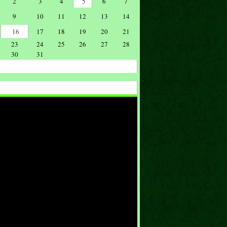
2
3
4
5
6
7
9
10
11
12
13
14
16
17
18
19
20
21
23
24
25
26
27
28
30
31