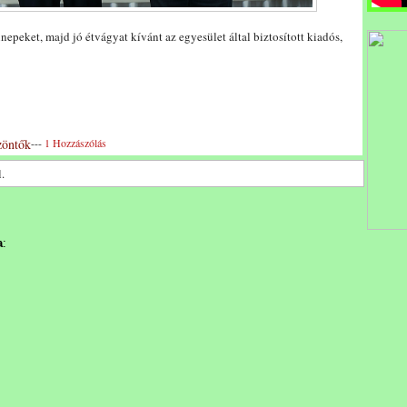
epeket, majd jó étvágyat kívánt az egyesület által biztosított kiadós,
zöntők
---
1 Hozzászólás
.
a
: