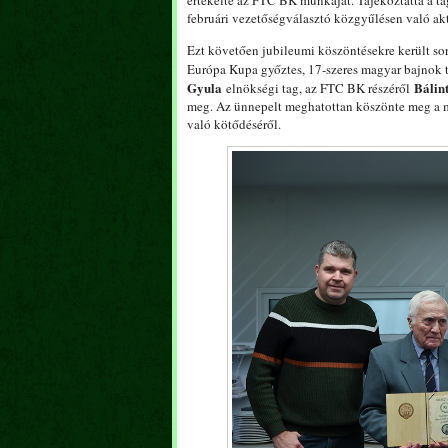
értékelte az FTC BK munkáját. Tájékoztatta a ta
februári vezetőségválasztó közgyűlésen való akt
Ezt követően jubileumi köszöntésekre került so
Európa Kupa győztes, 17-szeres magyar bajnok 
Gyula
Bálin
elnökségi tag, az FTC BK részéről
meg. Az ünnepelt meghatottan köszönte meg a meg
való kötődéséről.