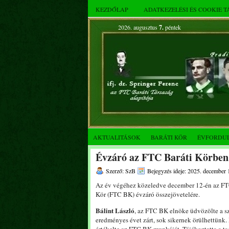
KEZDŐLAP
ADATKEZELÉSI ÉS COOKIE 
2026. augusztus
7.
péntek
AKTUALITÁSOK
BARÁTI KÖR
ÉVFORDU
Évzáró az FTC Baráti Körben
Szerző: SzB
Bejegyzés ideje: 2025. december 
Az év végéhez közeledve december 12-én az FT
Kör (FTC BK) évzáró összejövetelére.
Bálint László
, az FTC BK elnöke üdvözölte a s
eredményes évet zárt, sok sikernek örülhettünk