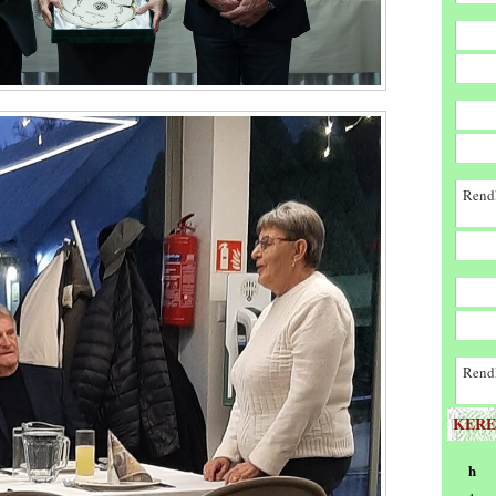
Rendk
Rendk
KERE
h