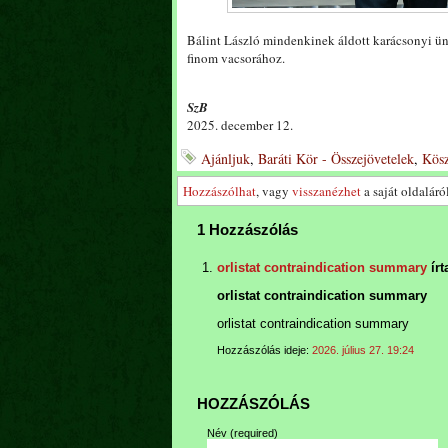
Bálint László mindenkinek áldott karácsonyi ünn
finom vacsorához.
SzB
2025. december 12.
Ajánljuk
,
Baráti Kör - Összejövetelek
,
Kös
Hozzászólhat
, vagy
visszanézhet
a saját oldaláról
1 Hozzászólás
orlistat contraindication summary
írt
orlistat contraindication summary
orlistat contraindication summary
Hozzászólás ideje:
2026. július 27. 19:24
HOZZÁSZÓLÁS
Név
(required)