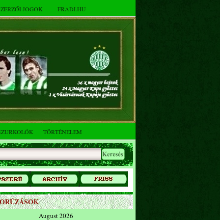
SZERZŐI JOGOK
FRADI.HU
SZURKOLÓK
TÖRTÉNELEM
ZORÚZÁSOK
August 2026