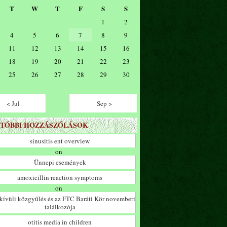
T
W
T
F
S
S
1
2
4
5
6
7
8
9
11
12
13
14
15
16
18
19
20
21
22
23
25
26
27
28
29
30
< Jul
Sep >
TÓBBI HOZZÁSZÓLÁSOK
sinusitis ent overview
on
Ünnepi események
amoxicillin reaction symptoms
on
ívüli közgyűlés és az FTC Baráti Kör novemberi
találkozója
otitis media in children