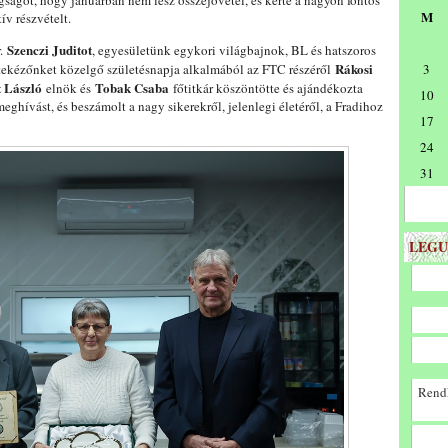
gságot, hogy januárban nem lesz összejövetel, és kérte a nagyon fontos
M
ív részvételt.
Szenczi Juditot
r.
, egyesületünk egykori világbajnok, BL és hatszoros
Rákosi
tekézőnket közelgő születésnapja alkalmából az FTC részéről
3
t László
Tobak Csaba
elnök és
főtitkár köszöntötte és ajándékozta
10
hívást, és beszámolt a nagy sikerekről, jelenlegi életéről, a Fradihoz
17
24
31
LEGU
Rendk