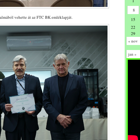
1
8
kalmából vehette át az FTC BK emléklapját.
15
22
29
« nov
jan »