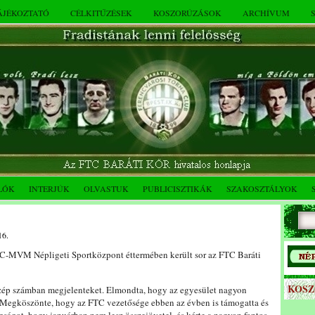
TÁJÉKOZTATÓ
CÉLKITŰZÉSEK
KOSZORÚZÁSOK
ARCHÍVUM
LÓK
INTERJÚK
OLVASTUK
PUBLICISZTIKÁK
SZAKOSZTÁLYOK
16.
C-MVM Népligeti Sportközpont éttermében került sor az FTC Baráti
KOS
zép számban megjelenteket. Elmondta, hogy az egyesület nagyon
. Megköszönte, hogy az FTC vezetősége ebben az évben is támogatta és