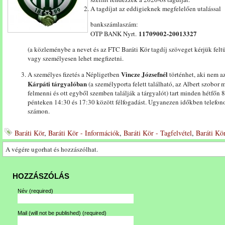
A tagdíjat az eddigieknek megfelelően utalással
bankszámlaszám:
11709002-20013327
OTP BANK Nyrt.
(a közleménybe a nevet és az FTC Baráti Kör tagdíj szöveget kérjük feltü
vagy személyesen lehet megfizetni.
Vincze Józsefnél
A személyes fizetés a Népligetben
történhet, aki nem a
Kárpáti tárgyalóban
(a személyporta felett található, az Albert szobor 
felmenni és ott egyből szemben találják a tárgyalót) tart minden hétfőn
pénteken 14:30 és 17:30 között félfogadást. Ugyanezen időkben telefono
számon.
Baráti Kör
,
Baráti Kör - Információk
,
Baráti Kör - Tagfelvétel
,
Baráti Kör
A végére ugorhat és hozzászólhat.
HOZZÁSZÓLÁS
Név
(required)
Mail (will not be published)
(required)