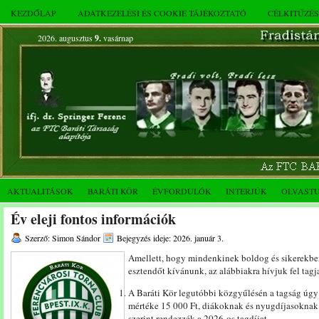
KEZDŐLAP
ADATKEZELÉSI ÉS COOKIE TÁJÉKOZTATÓ
CÉLKITŰZÉ
2026. augusztus
9.
vasárnap
AKTUALITÁSOK
BARÁTI KÖR
ÉVFORDULÓK
INTERJÚK
OLVAST
Év eleji fontos információk
Szerző: Simon Sándor
Bejegyzés ideje: 2026. január 3.
Amellett, hogy mindenkinek boldog és sikerekbe
esztendőt kívánunk, az alábbiakra hívjuk fel tagj
A Baráti Kör legutóbbi közgyűlésén a tagság úgy 
mértéke 15 000 Ft, diákoknak és nyugdíjasoknak 
szerint rendezzék a 2026-os tagdíjat.