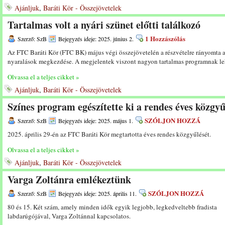
Ajánljuk
,
Baráti Kör - Összejövetelek
Tartalmas volt a nyári szünet előtti találkozó
1 Hozzászólás
Szerző: SzB
Bejegyzés ideje: 2025. június 2.
Az FTC Baráti Kör (FTC BK) május végi összejövetelén a részvételre rányomta a
nyaralások megkezdése. A megjelentek viszont nagyon tartalmas programnak leh
Olvassa el a teljes cikket »
Ajánljuk
,
Baráti Kör - Összejövetelek
Színes program egészítette ki a rendes éves közgyű
SZÓLJON HOZZÁ
Szerző: SzB
Bejegyzés ideje: 2025. május 1.
2025. április 29-én az FTC Baráti Kör megtartotta éves rendes közgyűlését.
Olvassa el a teljes cikket »
Ajánljuk
,
Baráti Kör - Összejövetelek
Varga Zoltánra emlékeztünk
SZÓLJON HOZZÁ
Szerző: SzB
Bejegyzés ideje: 2025. április 11.
80 és 15. Két szám, amely minden idők egyik legjobb, legkedveltebb fradista
labdarúgójával, Varga Zoltánnal kapcsolatos.