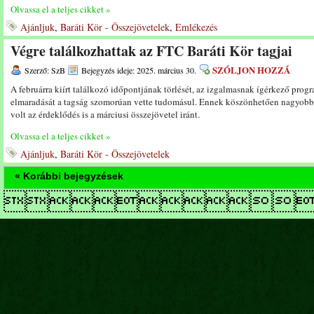
Olvassa el a teljes cikket »
Ajánljuk
,
Baráti Kör - Összejövetelek
,
Emlékezés
Végre találkozhattak az FTC Baráti Kör tagjai
SZÓLJON HOZZÁ
Szerző: SzB
Bejegyzés ideje: 2025. március 30.
A februárra kiírt találkozó időpontjának törlését, az izgalmasnak ígérkező prog
elmaradását a tagság szomorúan vette tudomásul. Ennek köszönhetően nagyobb
volt az érdeklődés is a márciusi összejövetel iránt.
Olvassa el a teljes cikket »
Ajánljuk
,
Baráti Kör - Összejövetelek
« Korábbi bejegyzések
