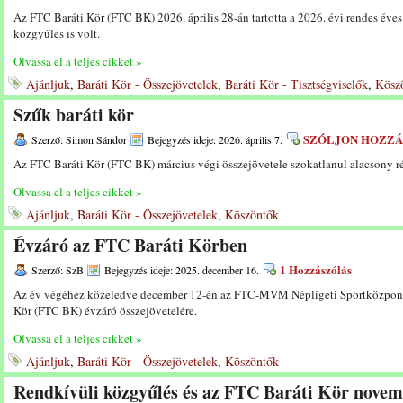
Az FTC Baráti Kör (FTC BK) 2026. április 28-án tartotta a 2026. évi rendes éves
közgyűlés is volt.
Olvassa el a teljes cikket »
Ajánljuk
,
Baráti Kör - Összejövetelek
,
Baráti Kör - Tisztségviselők
,
Kösz
Szűk baráti kör
SZÓLJON HOZZÁ
Szerző: Simon Sándor
Bejegyzés ideje: 2026. április 7.
Az FTC Baráti Kör (FTC BK) március végi összejövetele szokatlanul alacsony rész
Olvassa el a teljes cikket »
Ajánljuk
,
Baráti Kör - Összejövetelek
,
Köszöntők
Évzáró az FTC Baráti Körben
1 Hozzászólás
Szerző: SzB
Bejegyzés ideje: 2025. december 16.
Az év végéhez közeledve december 12-én az FTC-MVM Népligeti Sportközpont 
Kör (FTC BK) évzáró összejövetelére.
Olvassa el a teljes cikket »
Ajánljuk
,
Baráti Kör - Összejövetelek
,
Köszöntők
Rendkívüli közgyűlés és az FTC Baráti Kör novemb