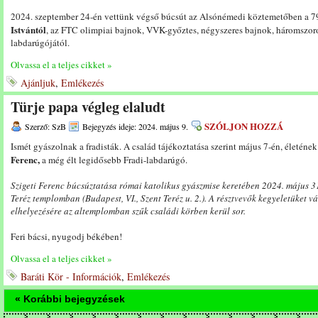
2024. szeptember 24-én vettünk végső búcsút az Alsónémedi köztemetőben a 7
Istvántól
, az FTC olimpiai bajnok, VVK-győztes, négyszeres bajnok, háromszor
labdarúgójától.
Olvassa el a teljes cikket »
Ajánljuk
,
Emlékezés
Türje papa végleg elaludt
SZÓLJON HOZZÁ
Szerző: SzB
Bejegyzés ideje: 2024. május 9.
Ismét gyászolnak a fradisták. A család tájékoztatása szerint május 7-én, életén
Ferenc,
a még élt legidősebb Fradi-labdarúgó.
Szigeti Ferenc búcsúztatása római katolikus gyászmise keretében 2024. május 31
Teréz templomban (Budapest, VI., Szent Teréz u. 2.). A résztvevők kegyeletüket v
elhelyezésére az altemplomban szűk családi körben kerül sor.
Feri bácsi, nyugodj békében!
Olvassa el a teljes cikket »
Baráti Kör - Információk
,
Emlékezés
« Korábbi bejegyzések