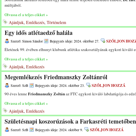
múltjából.
Olvassa el a teljes cikket »
Ajánljuk
,
Emlékezés
,
Történelem
Egy idős atlétaedző halála
SZÓLJON HOZ
Szerző: Simon Sándor
Bejegyzés ideje: 2024. október 27.
Életének 99. évében elhunyt klubunk atlétika szakosztályának egykori kiváló 
Olvassa el a teljes cikket »
Ajánljuk
,
Emlékezés
Megemlékezés Friedmanszky Zoltánról
SZÓLJON HOZZÁ
Szerző: SzB
Bejegyzés ideje: 2024. október 23.
Friedmanszky Zoltán
90 éves lenne
az FTC egykori kiváló labdarúgója és edző
Olvassa el a teljes cikket »
Ajánljuk
,
Emlékezés
Születésnapi koszorúzások a Farkasréti temetőben
SZÓLJON HOZZÁ
Szerző: SzB
Bejegyzés ideje: 2024. október 9.