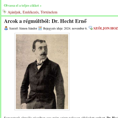
Olvassa el a teljes cikket »
Ajánljuk
,
Emlékezés
,
Történelem
Arcok a régmúltból: Dr. Hecht Ernő
SZÓLJON HO
Szerző: Simon Sándor
Bejegyzés ideje: 2024. november 6.
Dr. Hec
Sorozatunk aktuális részében egy mára szinte teljesen elfeledett embert,