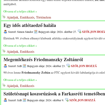
múltjából.
Olvassa el a teljes cikket »
Ajánljuk
,
Emlékezés
,
Történelem
Egy idős atlétaedző halála
SZÓLJON HOZ
Szerző: Simon Sándor
Bejegyzés ideje: 2024. október 27.
Életének 99. évében elhunyt klubunk atlétika szakosztályának egykori kiváló 
Olvassa el a teljes cikket »
Ajánljuk
,
Emlékezés
Megemlékezés Friedmanszky Zoltánról
SZÓLJON HOZZÁ
Szerző: SzB
Bejegyzés ideje: 2024. október 23.
Friedmanszky Zoltán
90 éves lenne
az FTC egykori kiváló labdarúgója és edző
Olvassa el a teljes cikket »
Ajánljuk
,
Emlékezés
Születésnapi koszorúzások a Farkasréti temetőben
SZÓLJON HOZZÁ
Szerző: SzB
Bejegyzés ideje: 2024. október 9.