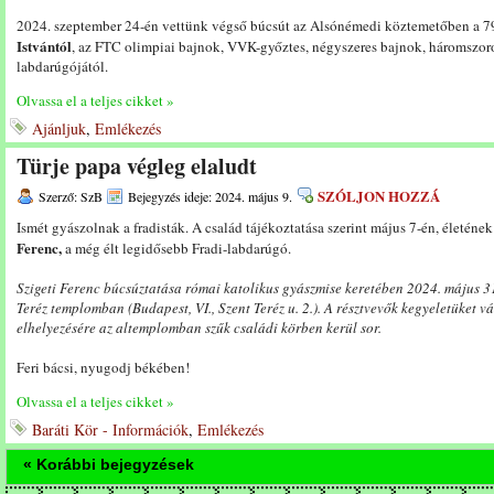
2024. szeptember 24-én vettünk végső búcsút az Alsónémedi köztemetőben a 7
Istvántól
, az FTC olimpiai bajnok, VVK-győztes, négyszeres bajnok, háromszor
labdarúgójától.
Olvassa el a teljes cikket »
Ajánljuk
,
Emlékezés
Türje papa végleg elaludt
SZÓLJON HOZZÁ
Szerző: SzB
Bejegyzés ideje: 2024. május 9.
Ismét gyászolnak a fradisták. A család tájékoztatása szerint május 7-én, életén
Ferenc,
a még élt legidősebb Fradi-labdarúgó.
Szigeti Ferenc búcsúztatása római katolikus gyászmise keretében 2024. május 31
Teréz templomban (Budapest, VI., Szent Teréz u. 2.). A résztvevők kegyeletüket v
elhelyezésére az altemplomban szűk családi körben kerül sor.
Feri bácsi, nyugodj békében!
Olvassa el a teljes cikket »
Baráti Kör - Információk
,
Emlékezés
« Korábbi bejegyzések