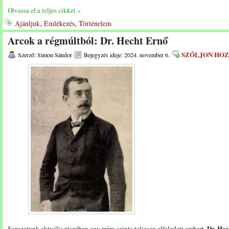
Olvassa el a teljes cikket »
Ajánljuk
,
Emlékezés
,
Történelem
Arcok a régmúltból: Dr. Hecht Ernő
SZÓLJON HO
Szerző: Simon Sándor
Bejegyzés ideje: 2024. november 6.
Dr. Hec
Sorozatunk aktuális részében egy mára szinte teljesen elfeledett embert,