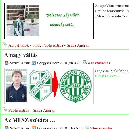
A napokban szinte min
a mi Schembrinkről, 
„Miszter Skembri”-rő
Aktualitások - FTC
,
Publicisztika - Sinka András
A nagy váltás
4 hozzászólás
Szerző: Admin
Bejegyzés ideje: 2010. július 20.
avagy szubjektív gon
a teljes cikket »
Publicisztika - Sinka András
Az MLSZ szótára …
5 hozzászólás
Szerző: Admin
Bejegyzés ideje: 2010. február 18.