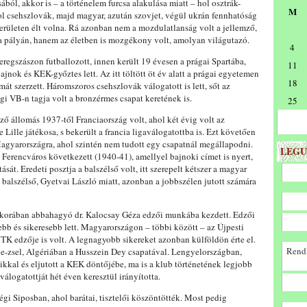
ából, akkor is – a történelem furcsa alakulása miatt – hol osztrák-
M
l csehszlovák, majd magyar, azután szovjet, végül ukrán fennhatóság
 területen élt volna. Rá azonban nem a mozdulatlanság volt a jellemző,
a pályán, hanem az életben is mozgékony volt, amolyan világutazó.
4
regszászon futballozott, innen került 19 évesen a prágai Spartába,
11
ajnok és KEK-győztes lett. Az itt töltött öt év alatt a prágai egyetemen
18
mát szerzett. Háromszoros csehszlovák válogatott is lett, sőt az
gi VB-n tagja volt a bronzérmes csapat keretének is.
25
ő állomás 1937-től Franciaország volt, ahol két évig volt az
Lille játékosa, s bekerült a francia ligaválogatottba is. Ezt követően
agyarországra, ahol szintén nem tudott egy csapatnál megállapodni.
LEGU
a Ferencváros következett (1940-41), amellyel bajnoki címet is nyert,
sát. Eredeti posztja a balszélső volt, itt szerepelt kétszer a magyar
 balszélső, Gyetvai László miatt, azonban a jobbszélen jutott számára
s korában abbahagyó dr. Kalocsay Géza edzői munkába kezdett. Edzői
ebb és sikeresebb lett. Magyarországon – többi között – az Újpesti
TK edzője is volt. A legnagyobb sikereket azonban külföldön érte el.
Rendk
e-zsel, Algériában a Husszein Dey csapatával. Lengyelországban,
kkal és eljutott a KEK döntőjébe, ma is a klub történetének legjobb
álogatottját hét éven keresztül irányította.
égi Siposban, ahol barátai, tisztelői köszöntötték. Most pedig