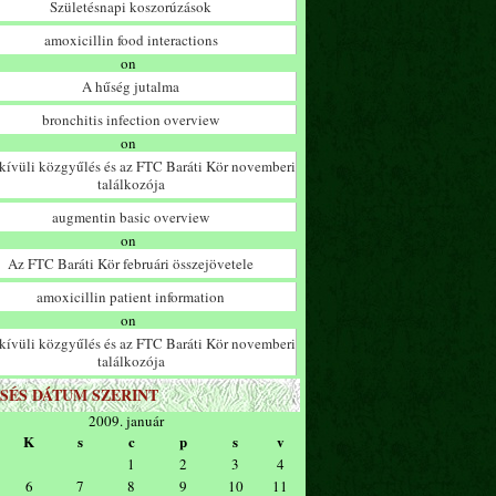
Születésnapi koszorúzások
amoxicillin food interactions
on
A hűség jutalma
bronchitis infection overview
on
ívüli közgyűlés és az FTC Baráti Kör novemberi
találkozója
augmentin basic overview
on
Az FTC Baráti Kör februári összejövetele
amoxicillin patient information
on
ívüli közgyűlés és az FTC Baráti Kör novemberi
találkozója
SÉS DÁTUM SZERINT
2009. január
K
s
c
p
s
v
1
2
3
4
6
7
8
9
10
11