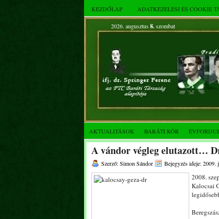
KEZDŐLAP
ADATKEZELÉSI ÉS COOKIE 
2026. augusztus
8.
szombat
AKTUALITÁSOK
BARÁTI KÖR
ÉVFORDU
A vándor végleg elutazott… D
Szerző: Simon Sándor
Bejegyzés ideje: 2009. 
2008. szep
Kalocsai 
legidősebb
Beregszás