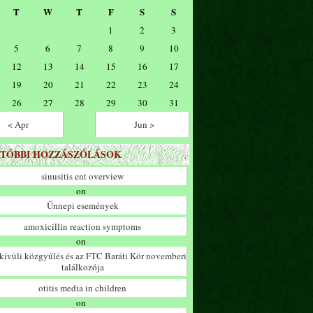
T
W
T
F
S
S
1
2
3
5
6
7
8
9
10
12
13
14
15
16
17
19
20
21
22
23
24
26
27
28
29
30
31
< Apr
Jun >
TÓBBI HOZZÁSZÓLÁSOK
sinusitis ent overview
on
Ünnepi események
amoxicillin reaction symptoms
on
ívüli közgyűlés és az FTC Baráti Kör novemberi
találkozója
otitis media in children
on