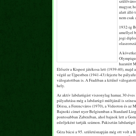
szülőváros
magyar, ho
alatt álló
nem csak 
1932-ig Be
amellyel b
jogi diplo
olaszorszá
A következ
Olympique 
hazatért M
Először a Kispest játékosa lett (1939-40), majd 
végül az Újpestben (1941-43) fejezte be pályafutá
válogatottban is. A Fradiban a kitűnő válogatott
hely.
Az aktív labdarúgást viszonylag hamar, 30 éve
pályafutása még a labdarúgó múltjánál is színes
Dózsa, a Ferencváros (1970), a Videoton és az M
Bajnoki címet nyer Belgiumban a Standard Lieg
pontosabban Zabrzéban, ahol bajnok lett a Gorni
edzőjeként tartják számon. Pakisztán labdarúgó v
Géza bácsi a 95. születésnapján még ott volt a R