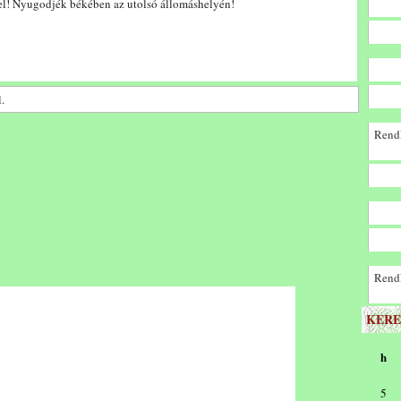
el! Nyugodjék békében az utolsó állomáshelyén!
.
Rendk
Rendk
KERE
h
5