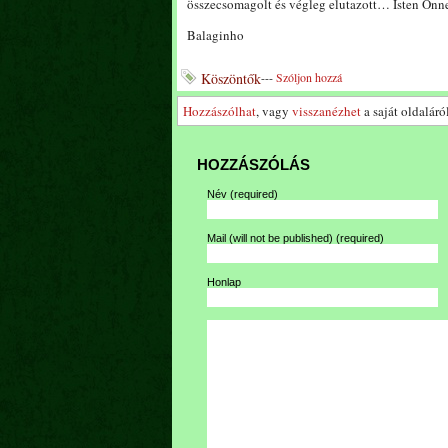
összecsomagolt és végleg elutazott… Isten Önn
Balaginho
Köszöntők
---
Szóljon hozzá
Hozzászólhat
, vagy
visszanézhet
a saját oldaláról
HOZZÁSZÓLÁS
Név
(required)
Mail (will not be published)
(required)
Honlap