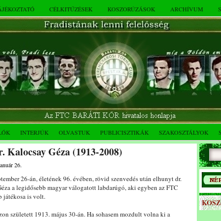
TÁJÉKOZTATÓ
CÉLKITŰZÉSEK
KOSZORÚZÁSOK
ARCHÍVUM
LÓK
INTERJÚK
OLVASTUK
PUBLICISZTIKÁK
SZAKOSZTÁLYOK
r. Kalocsay Géza (1913-2008)
január 26.
tember 26-án, életének 96. évében, rövid szenvedés után elhunyt dr.
Géza a legidősebb magyar válogatott labdarúgó, aki egyben az FTC
 játékosa is volt.
KOS
zon született 1913. május 30-án. Ha sohasem mozdult volna ki a