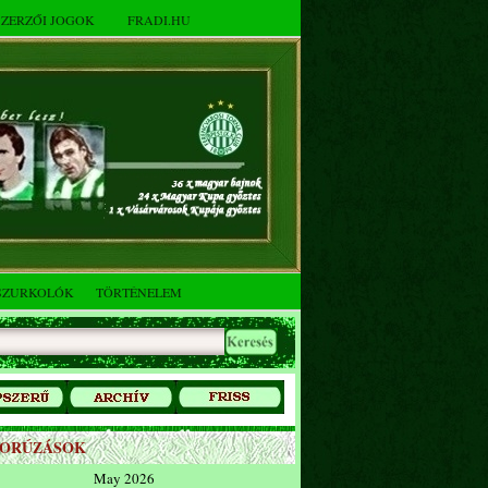
SZERZŐI JOGOK
FRADI.HU
SZURKOLÓK
TÖRTÉNELEM
ZORÚZÁSOK
May 2026