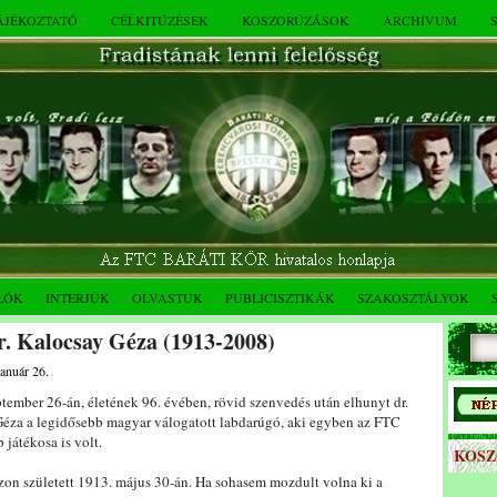
TÁJÉKOZTATÓ
CÉLKITŰZÉSEK
KOSZORÚZÁSOK
ARCHÍVUM
LÓK
INTERJÚK
OLVASTUK
PUBLICISZTIKÁK
SZAKOSZTÁLYOK
r. Kalocsay Géza (1913-2008)
január 26.
tember 26-án, életének 96. évében, rövid szenvedés után elhunyt dr.
Géza a legidősebb magyar válogatott labdarúgó, aki egyben az FTC
 játékosa is volt.
KOS
zon született 1913. május 30-án. Ha sohasem mozdult volna ki a