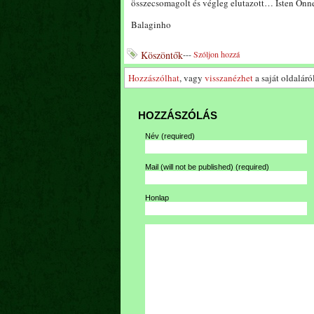
összecsomagolt és végleg elutazott… Isten Önn
Balaginho
Köszöntők
---
Szóljon hozzá
Hozzászólhat
, vagy
visszanézhet
a saját oldaláról
HOZZÁSZÓLÁS
Név
(required)
Mail (will not be published)
(required)
Honlap