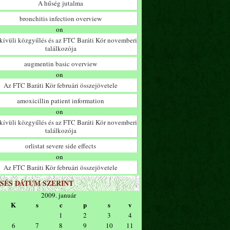
A hűség jutalma
bronchitis infection overview
on
ívüli közgyűlés és az FTC Baráti Kör novemberi
találkozója
augmentin basic overview
on
Az FTC Baráti Kör februári összejövetele
amoxicillin patient information
on
ívüli közgyűlés és az FTC Baráti Kör novemberi
találkozója
orlistat severe side effects
on
Az FTC Baráti Kör februári összejövetele
SÉS DÁTUM SZERINT
2009. január
K
s
c
p
s
v
1
2
3
4
6
7
8
9
10
11