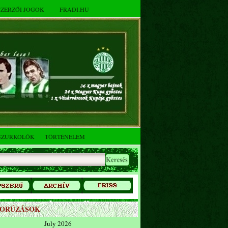
SZERZŐI JOGOK
FRADI.HU
SZURKOLÓK
TÖRTÉNELEM
ZORÚZÁSOK
July 2026