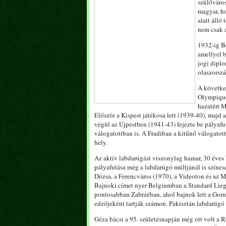
szülőváros
magyar, ho
alatt álló
nem csak 
1932-ig Be
amellyel b
jogi diplo
olaszorszá
A következ
Olympique 
hazatért M
Először a Kispest játékosa lett (1939-40), majd 
végül az Újpestben (1941-43) fejezte be pályafutá
válogatottban is. A Fradiban a kitűnő válogatott
hely.
Az aktív labdarúgást viszonylag hamar, 30 éve
pályafutása még a labdarúgó múltjánál is színes
Dózsa, a Ferencváros (1970), a Videoton és az M
Bajnoki címet nyer Belgiumban a Standard Lieg
pontosabban Zabrzéban, ahol bajnok lett a Gorni
edzőjeként tartják számon. Pakisztán labdarúgó v
Géza bácsi a 95. születésnapján még ott volt a R