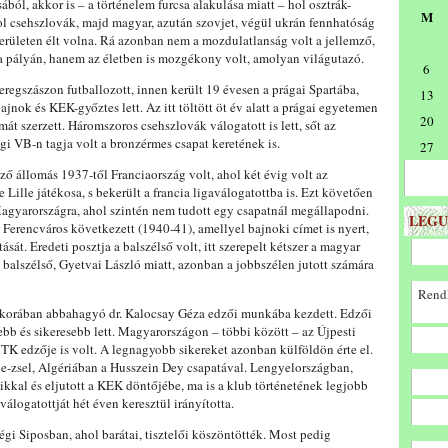
ából, akkor is – a történelem furcsa alakulása miatt – hol osztrák-
M
l csehszlovák, majd magyar, azután szovjet, végül ukrán fennhatóság
 területen élt volna. Rá azonban nem a mozdulatlanság volt a jellemző,
a pályán, hanem az életben is mozgékony volt, amolyan világutazó.
6
regszászon futballozott, innen került 19 évesen a prágai Spartába,
13
ajnok és KEK-győztes lett. Az itt töltött öt év alatt a prágai egyetemen
20
mát szerzett. Háromszoros csehszlovák válogatott is lett, sőt az
gi VB-n tagja volt a bronzérmes csapat keretének is.
27
ő állomás 1937-től Franciaország volt, ahol két évig volt az
Lille játékosa, s bekerült a francia ligaválogatottba is. Ezt követően
agyarországra, ahol szintén nem tudott egy csapatnál megállapodni.
LEGU
a Ferencváros következett (1940-41), amellyel bajnoki címet is nyert,
sát. Eredeti posztja a balszélső volt, itt szerepelt kétszer a magyar
 balszélső, Gyetvai László miatt, azonban a jobbszélen jutott számára
Rendk
s korában abbahagyó dr. Kalocsay Géza edzői munkába kezdett. Edzői
ebb és sikeresebb lett. Magyarországon – többi között – az Újpesti
TK edzője is volt. A legnagyobb sikereket azonban külföldön érte el.
e-zsel, Algériában a Husszein Dey csapatával. Lengyelországban,
kkal és eljutott a KEK döntőjébe, ma is a klub történetének legjobb
álogatottját hét éven keresztül irányította.
égi Siposban, ahol barátai, tisztelői köszöntötték. Most pedig