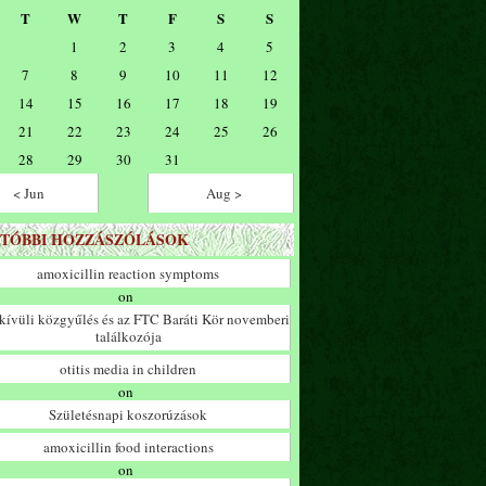
T
W
T
F
S
S
1
2
3
4
5
7
8
9
10
11
12
14
15
16
17
18
19
21
22
23
24
25
26
28
29
30
31
< Jun
Aug >
TÓBBI HOZZÁSZÓLÁSOK
amoxicillin reaction symptoms
on
ívüli közgyűlés és az FTC Baráti Kör novemberi
találkozója
otitis media in children
on
Születésnapi koszorúzások
amoxicillin food interactions
on