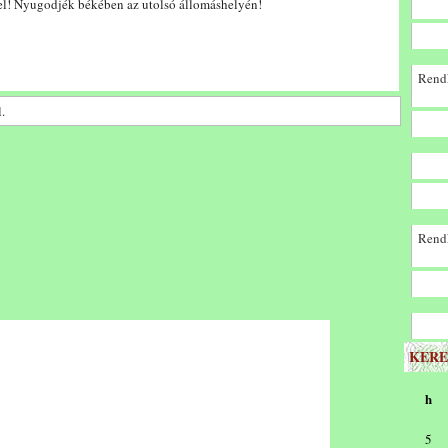
el! Nyugodjék békében az utolsó állomáshelyén!
Rendk
.
Rendk
KERE
h
5