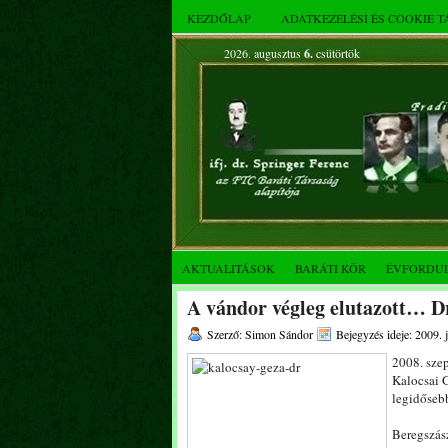
KEZDŐLAP
ADATKEZELÉSI ÉS COOKIE 
2026. augusztus
6.
csütörtök
AKTUALITÁSOK
BARÁTI KÖR
ÉVFORDU
A vándor végleg elutazott… D
Szerző: Simon Sándor
Bejegyzés ideje: 2009. 
2008. szep
Kalocsai 
legidősebb
Beregszás