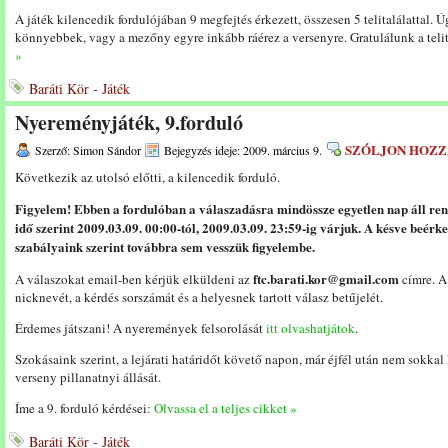
A játék kilencedik fordulójában 9 megfejtés érkezett, összesen 5 telitalálattal. 
könnyebbek, vagy a mezőny egyre inkább ráérez a versenyre. Gratulálunk a teli
»
Baráti Kör - Játék
Nyereményjáték, 9.forduló
SZÓLJON HOZZ
Szerző: Simon Sándor
Bejegyzés ideje: 2009. március 9.
Következik az utolsó előtti, a kilencedik forduló.
Figyelem! Ebben a fordulóban a válaszadásra mindössze egyetlen nap áll re
idő szerint 2009.03.09. 00:00-tól, 2009.03.09. 23:59-ig várjuk. A késve beérk
szabályaink szerint továbbra sem vesszük figyelembe.
ftc.barati.kor@gmail.com
A válaszokat email-ben kérjük elküldeni az
címre. A
nicknevét, a kérdés sorszámát és a helyesnek tartott válasz betűjelét.
Érdemes játszani! A nyeremények felsorolását
itt olvashatjátok
.
Szokásaink szerint, a lejárati határidőt követő napon, már éjfél után nem sokkal
verseny pillanatnyi állását.
Íme a 9. forduló kérdései:
Olvassa el a teljes cikket »
Baráti Kör - Játék