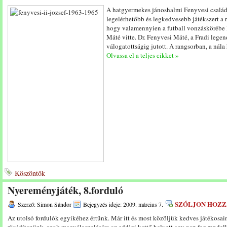
A hatgyermekes jánoshalmi Fenyvesi család
legelérhetőbb és legkedvesebb játékszert a 
hogy valamennyien a futball vonzáskörébe k
Máté vitte. Dr. Fenyvesi Máté, a Fradi legen
válogatottságig jutott. A rangsorban, a nála 
Olvassa el a teljes cikket »
Köszöntők
Nyereményjáték, 8.forduló
SZÓLJON HOZZ
Szerző: Simon Sándor
Bejegyzés ideje: 2009. március 7.
Az utolsó fordulók egyikéhez értünk. Már itt és most közöljük kedves játékosaink