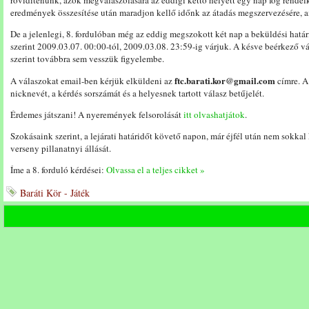
rövidítenünk, azok megválaszolására az eddigi kettő helyett egy nap fog rendelke
eredmények összesítése után maradjon kellő időnk az átadás megszervezésére, 
De a jelenlegi, 8. fordulóban még az eddig megszokott két nap a beküldési hatá
szerint 2009.03.07. 00:00-tól, 2009.03.08. 23:59-ig várjuk. A késve beérkező vá
szerint továbbra sem vesszük figyelembe.
ftc.barati.kor@gmail.com
A válaszokat email-ben kérjük elküldeni az
címre. A
nicknevét, a kérdés sorszámát és a helyesnek tartott válasz betűjelét.
Érdemes játszani! A nyeremények felsorolását
itt olvashatjátok
.
Szokásaink szerint, a lejárati határidőt követő napon, már éjfél után nem sokkal
verseny pillanatnyi állását.
Íme a 8. forduló kérdései:
Olvassa el a teljes cikket »
Baráti Kör - Játék