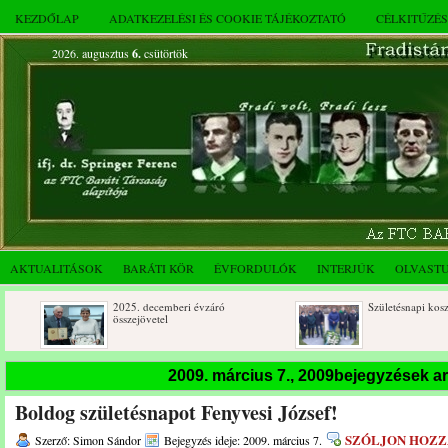
KEZDŐLAP
ADATKEZELÉSI ÉS COOKIE TÁJÉKOZTATÓ
CÉLKITŰZÉ
2026. augusztus
6.
csütörtök
AKTUALITÁSOK
BARÁTI KÖR
ÉVFORDULÓK
INTERJÚK
OLVAST
2025. decemberi évzáró
Születésnapi koszorúzások
összejövetel
2009. március 7., 2009bejegyzések 
Boldog születésnapot Fenyvesi József!
SZÓLJON HOZZ
Szerző: Simon Sándor
Bejegyzés ideje: 2009. március 7.