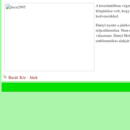
A közelmúltban véget
felajánlása volt, hog
kedvencükkel.
Darryl nyerte a játék
teljesíthetetlen. Nem
választani. Darryl Ho
emblematikus alakját 
Baráti Kör - Játék