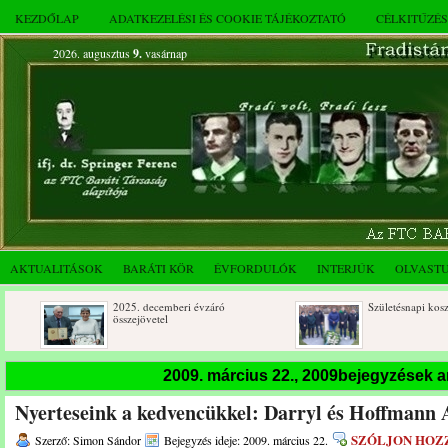
KEZDŐLAP
ADATKEZELÉSI ÉS COOKIE TÁJÉKOZTATÓ
CÉLKITŰZÉ
2026. augusztus
9.
vasárnap
AKTUALITÁSOK
BARÁTI KÖR
ÉVFORDULÓK
INTERJÚK
OLVAST
2025. decemberi évzáró
Születésnapi koszorúzások
összejövetel
2009. március 22., 2009bejegyzések 
Nyerteseink a kedvencükkel: Darryl és Hoffmann A
SZÓLJON HOZ
Szerző: Simon Sándor
Bejegyzés ideje: 2009. március 22.