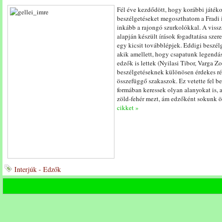
Fél éve kezdődött, hogy korábbi játéko
beszélgetéseket megoszthatom a Fradi 
inkább a rajongó szurkolókkal. A vissz
alapján készült írások fogadtatása szere
egy kicsit továbblépjek. Eddigi beszél
akik amellett, hogy csapatunk legendás
edzők is lettek (Nyilasi Tibor, Varga Z
beszélgetéseknek különösen érdekes ré
összefüggő szakaszok. Ez vetette fel 
formában keressek olyan alanyokat is,
zöld-fehér mezt, ám edzőként sokunk 
cikket »
Interjúk - Edzők