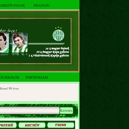
SZERZŐI JOGOK
FRADI.HU
SZURKOLÓK
TÖRTÉNELEM
f 90 éves