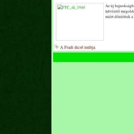
Az új bajnokságb
üdvözítő megoldá
miért döntöttek a
A Fradi dicső múltja