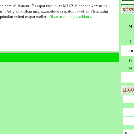
an nem 16, hanem 17 csapat indult. Az MLSZ állandóan kereste az
KOS
st. Pedig akkoriban még számottevő csapatok is voltak. Nem tudni
 páratlan számú csapat mellett.
Olvassa el a teljes cikket »
M
3
10
17
24
LEGU
Rendk