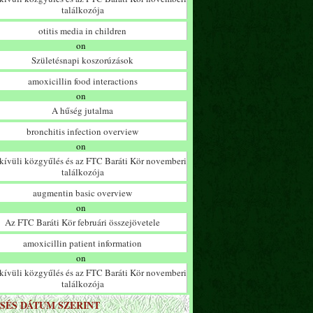
találkozója
otitis media in children
on
Születésnapi koszorúzások
amoxicillin food interactions
on
A hűség jutalma
bronchitis infection overview
on
ívüli közgyűlés és az FTC Baráti Kör novemberi
találkozója
augmentin basic overview
on
Az FTC Baráti Kör februári összejövetele
amoxicillin patient information
on
ívüli közgyűlés és az FTC Baráti Kör novemberi
találkozója
SÉS DÁTUM SZERINT