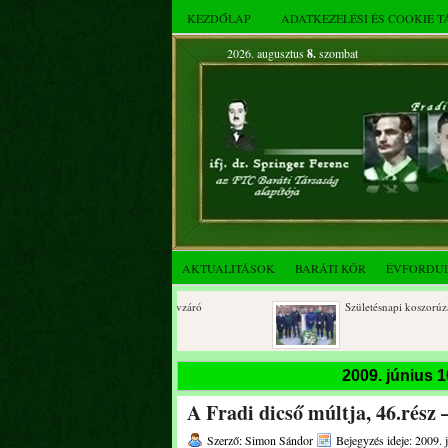
KEZDŐLAP
ADATKEZELÉSI ÉS COOKIE 
2026. augusztus
8.
szombat
AKTUALITÁSOK
BARÁTI KÖR
ÉVFORDU
2025. decemberi évzáró
Születésnapi koszorúzások
összejövetel
2009. június 
A Fradi dicső múltja, 46.rész 
Szerző: Simon Sándor
Bejegyzés ideje: 2009. 