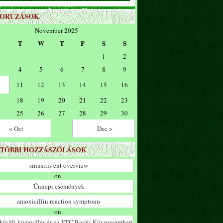
ZORÚZÁSOK
November 2025
T
W
T
F
S
S
1
2
4
5
6
7
8
9
11
12
13
14
15
16
18
19
20
21
22
23
25
26
27
28
29
30
< Oct
Dec >
TÓBBI HOZZÁSZÓLÁSOK
sinusitis ent overview
on
Ünnepi események
amoxicillin reaction symptoms
on
ívüli közgyűlés és az FTC Baráti Kör novemberi