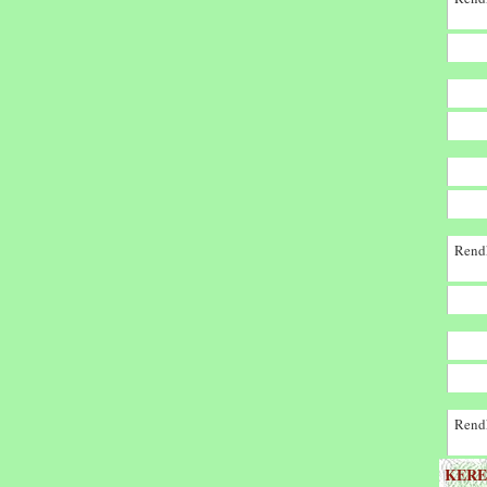
Rendk
Rendk
KERE