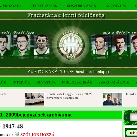
TÁJÉKOZTATÓ
CÉLKITŰZÉSEK
KOSZORÚZÁSOK
ARCHÍVUM
LÓK
INTERJÚK
OLVASTUK
PUBLICISZTIKÁK
SZAKOSZTÁLYOK
Rendkívüli közgyűlés és a 2025.
Dálnoki Józse
novemberi összejövetel
10., 2009bejegyzések archívuma
– 1947-48
SZÓLJON HOZZÁ
június 10.