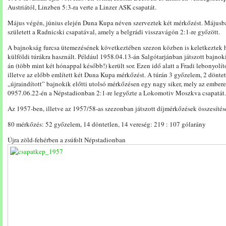
Austriától, Linzben 5:3-ra verte a Linzer ASK csapatát.
Május végén, június elején Duna Kupa néven szerveztek két mérkőzést. Májusb
született a Radnicski csapatával, amely a belgrádi visszavágón 2:1-re győzött.
A bajnokság furcsa ütemezésének következtében szezon közben is keletkeztek h
külföldi túrákra használt. Például 1958.04.13-án Salgótarjánban játszott bajnok
án (több mint két hónappal később!) került sor. Ezen idő alatt a Fradi lebonyolíto
illetve az előbb említett két Duna Kupa mérkőzést. A túrán 3 győzelem, 2 döntetl
„újraindított” bajnokik előtti utolsó mérkőzésen egy nagy siker, mely az emberek
0957.06.22-én a Népstadionban 2:1-re legyőzte a Lokomotiv Moszkva csapatát.
Az 1957-ben, illetve az 1957/58-as szezonban játszott díjmérkőzések összesítés
80 mérkőzés: 52 győzelem, 14 döntetlen, 14 vereség: 219 : 107 gólarány
Újra zöld-fehérben a zsúfolt Népstadionban