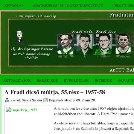
KEZDŐLAP
ADATKEZELÉSI ÉS COOKIE TÁJÉKOZTATÓ
CÉLKITŰZÉ
2026. augusztus
9.
vasárnap
AKTUALITÁSOK
BARÁTI KÖR
ÉVFORDULÓK
INTERJÚK
OLVAST
A Fradi dicső múltja, 55.rész – 1957-58
Szerző: Simon Sándor
Bejegyzés ideje: 2009. június 20.
A forradalom leverése után 1957 elején újraindult 
zöld-fehérben indulhatott. A Hajrá Fradi immár leg
Az előző részt ott hagytuk abba, hogy a csapat délv
érte, január 3-án Szabadkán játszott a Szpartak Sz