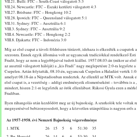
VII.21. Bulli: FTC – South-Coast válogatott 5:3
VII.24. Newcastle: FTC – Északi kerületi válogatott 4:3
VII.27. Brisbane: FTC – Hongkong 10:2
VII.28. Ipswich: FTC – Queensland válogatott 5:1
VII.31. Sydney: FTC – Ausztrália 6:1
VIII.3. Sydney: FTC – Ausztrália 9:2
VIII.4. Newcastle: FTC – Hongkong 2:2
VIII.8. Djakarta: FTC – Indonézia 3:0
Míg az első csapat a távoli földrészen túrázott, idehaza is elkezdték a csapatok 
szezonra. Ennek egyik állomása volt az ugyancsak tradíciókkal rendelkező Est
Fradit, hogy az nem a legjobbjaival tudott kiállni. 1957.08.03-án (mikor az első
az ausztrál válogatott hálóját) a „kis Fradi” nagy meglepetésre 2:0-ra legyőzte
Csepelen. Aztán folytatták, 08.10-én, ugyancsak Csepelen a Haladást verték 1:0
amelyet 08.18-án a Népstadionban rendeztek. Az ellenfél az MTK volt. Annak el
első csapat is, a vezetőség – addigi eredményeik elismeréseként – továbbra is a „
mindezt, hiszen 2:1-re legyőzték az örök ellenlábast. Rákosi Gyula ezen a mérkő
Fradiban.
Ilyen ráhangolás után kezdődött meg az új bajnokság. A szurkolók tele voltak 
megnyerésével bebizonyosodott, hogy a közvetlen utánpótlása is nagyon erős a
Az 1957-1958. évi Nemzeti Bajnokság végeredménye
1. MTK
26
15
5
6
51:30
35
2. Bp. Honvéd
26
14
6
6
53:30
34