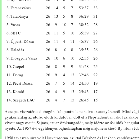
3. Ferencváros
26
14
5
7
53:37
33
4. Tatabánya
26
13
5
8
36:29
31
5. Vasas
26
9
10
7
38:32
28
6. SBTC
26
11
5
10
35:39
27
7. Újpesti Dózsa
26
11
4
11
45:37
26
8. Haladás
26
8
10
8
35:35
26
9. Diósgyőri Vasas
26
10
6
10
32:35
26
10. Csepel
26
8
9
9
31:28
25
11. Dorog
26
9
4
13
32:46
22
12. Pécsi Dózsa
26
7
5
14
24:50
19
13. Komló
26
4
9
13
25:43
17
14. Szegedi EAC
26
4
7
15
26:45
15
A csapat visszatért a dobogóra, két pontra lemaradva az aranyéremről. Mindvégig
gyakorlatilag az utolsó előtti fordulóban dőlt el a Népstadionban, ahol az akk
vívott nagy csatát. Sajnos, azt az örökrangadót, mely idézte az ősi idők hangula
nyerte. Az 1957 évi egyidényes bajnokságban még majdnem kieső Bp. Honvédot
1958 tavaszán újra volt Húsvéti-torna, ezúttal Bécsben és Linzben vendégszerep