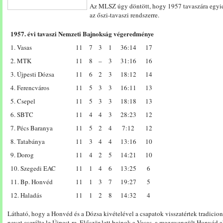
Az MLSZ úgy döntött, hogy 1957 tavaszára egyidén
az őszi-tavaszi rendszerre.
1957. évi tavaszi Nemzeti Bajnokság végeredménye
1. Vasas
11
7
3
1
36:14
17
2. MTK
11
8
–
3
31:16
16
3. Újpesti Dózsa
11
6
2
3
18:12
14
4. Ferencváros
11
5
3
3
16:11
13
5. Csepel
11
5
3
3
18:18
13
6. SBTC
11
4
4
3
28:23
12
7. Pécs Baranya
11
5
2
4
7:12
12
8. Tatabánya
11
3
4
4
13:16
10
9. Dorog
11
4
2
5
14:21
10
10. Szegedi EAC
11
1
4
6
13:25
6
11. Bp. Honvéd
11
1
3
7
19:27
5
12. Haladás
11
1
2
8
14:32
4
Látható, hogy a Honvéd és a Dózsa kivételével a csapatok visszatértek tradicion
nevet cserélte le Újpest-re. Először lett bajnok a Vasas, a meggyengült Honvéd aká