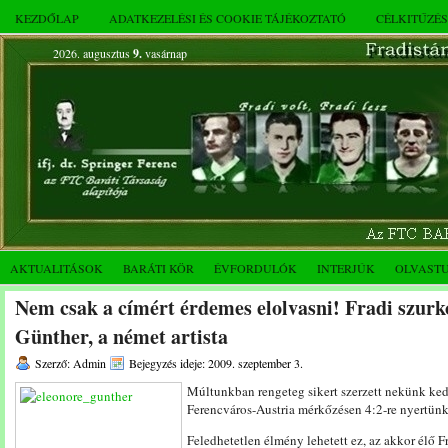
KEZDŐLAP
ADATKEZELÉSI ÉS COOKIE TÁJÉKOZTATÓ
CÉLKITŰZÉ
2026. augusztus
9.
vasárnap
AKTUALITÁSOK
BARÁTI KÖR
ÉVFORDULÓK
INTERJÚK
OLVAST
Nem csak a címért érdemes elolvasni! Fradi szurk
Günther, a német artista
Szerző: Admin
Bejegyzés ideje: 2009. szeptember 3.
Múltunkban rengeteg sikert szerzett nekünk ke
Ferencváros-Austria mérkőzésen 4:2-re nyertünk 
Feledhetetlen élmény lehetett ez, az akkor élő F