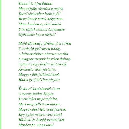
Diadal és újra diadal
Meghajtják zászlóik a népek
Dicsőségetekhez halk a dal.
Beszéljenek tettek helyettem:
Münchenben az első stáció
S ím látjuk boldog önfeledten
Győzelmet hoz a távíró!
Majd Hamburg, Bréma jő a sorba
S a zászló győztesen lobog.
A háromszínben nincsen csorba
S magyar szívünk büszkén dobog!
Aztán a nagy Berlin várt rátok
Ám kettős siker járja itt,
Magyar fiúk felülmúltátok
Hadik gróf hős huszárjait!
És dicső küzdelmetek látta
A messze ködös Anglia
És erőtöket megcsodálta
Mert meg kellett csodálnia.
Magyar fiúk! Hős zöld-fehérek
Egy egész nemzet vesz körül
Hálával és Árpád nemzetének
Minden fia újong-örül.