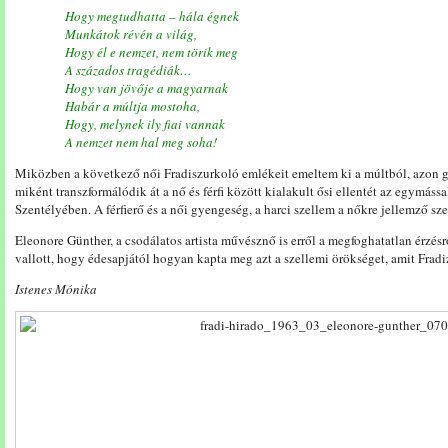
Hogy megtudhatta – hála égnek
Munkátok révén a világ,
Hogy él e nemzet, nem törik meg
A százados tragédiák…
Hogy van jövője a magyarnak
Habár a múltja mostoha,
Hogy, melynek ily fiai vannak
A nemzet nem hal meg soha!
Miközben a következő női Fradiszurkoló emlékeit emeltem ki a múltból, azon g
miként transzformálódik át a nő és férfi között kialakult ősi ellentét az egymáss
Szentélyében. A férfierő és a női gyengeség, a harci szellem a nőkre jellemző sz
Eleonore Günther, a csodálatos artista művésznő is erről a megfoghatatlan érzésr
vallott, hogy édesapjától hogyan kapta meg azt a szellemi örökséget, amit Fra
Istenes Mónika