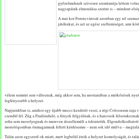
győzelmeknek szívesen szemtanúja lettem volna 
nagyapáink elmondása szerint is – mindent elsö
A mai kor Ferencvárosát azonban egy nő szemsz
játékukat, és azt az egész szellemiséget, ami kör
vélem semmit sem változnak, még akkor sem, ha mostanában a mérkőzések nyeré
legfényesebb a helyzet.
Napjainkban is, amikor egy újabb meccs kezdetét veszi, a régi Colosseum zaja 
csendül fel. Zúg a Fradiinduló, a fények felgyúlnak, és a harcosok felsorakozna
soha sem mosolyognak és mereven átszellemült a tekintetük. Elgondolkodtatott, 
monológomban önmagamnak feltett kérdésemre – nem sok idő múlva – megtaláln
Talán azon egyszerű ok miatt, mert legbelül érzik a helyzet komolyságát, és ta