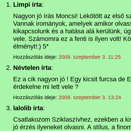
Limpi írta
:
Nagyon jó írás Moncsi! Lekötött az első sz
Vannak irományok, amelyek amikor olvass
kikapcsolunk és a hatása alá kerülünk, ú
vele. Számomra ez a fenti is ilyen volt! 
élményt!:) 5*
Hozzászólás ideje:
2009. szeptember 3. 11:25
Névtelen írta
:
Ez a cik nagyon jó ! Egy kicsit furcsa de 
érdekelne mi lett vele ?
Hozzászólás ideje:
2009. szeptember 3. 13:24
lalolib írta
:
Csatlakozom Sziklaszívhez, ezekben a ki
jó érzés ilyeneket olvasni. A stílus, a fin