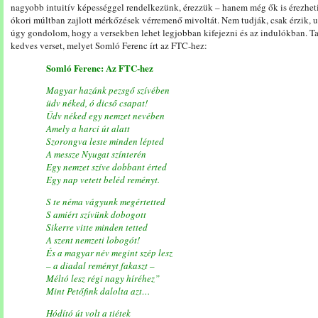
nagyobb intuitív képességgel rendelkezünk, érezzük – hanem még ők is érezhetik
ókori múltban zajlott mérkőzések vérremenő mivoltát. Nem tudják, csak érzik, u
úgy gondolom, hogy a versekben lehet legjobban kifejezni és az indulókban. T
kedves verset, melyet Somló Ferenc írt az FTC-hez:
Somló Ferenc: Az FTC-hez
Magyar hazánk pezsgő szívében
üdv néked, ó dicső csapat!
Üdv néked egy nemzet nevében
Amely a harci út alatt
Szorongva leste minden lépted
A messze Nyugat színterén
Egy nemzet szíve dobbant érted
Egy nap vetett beléd reményt.
S te néma vágyunk megértetted
S amiért szívünk dobogott
Sikerre vitte minden tetted
A szent nemzeti lobogót!
És a magyar név megint szép lesz
– a diadal reményt fakaszt –
Méltó lesz régi nagy híréhez”
Mint Petőfink dalolta azt…
Hódító út volt a tiétek