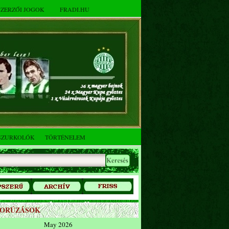
SZERZŐI JOGOK
FRADI.HU
SZURKOLÓK
TÖRTÉNELEM
ZORÚZÁSOK
May 2026