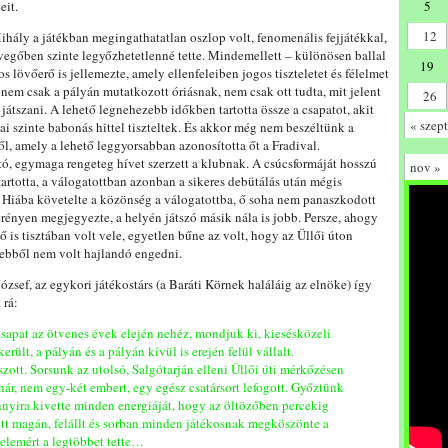
eit.
5
12
ihály a játékban megingathatatlan oszlop volt, fenomenális fejjátékkal,
vegőben szinte legyőzhetetlenné tette. Mindemellett – különösen ballal
19
s lövőerő is jellemezte, amely ellenfeleiben jogos tiszteletet és félelmet
e nem csak a pályán mutatkozott óriásnak, nem csak ott tudta, mit jelent
26
 játszani. A lehető legnehezebb időkben tartotta össze a csapatot, akit
« szept
sai szinte babonás hittel tiszteltek. És akkor még nem beszéltünk a
l, amely a lehető leggyorsabban azonosította őt a Fradival.
, egymaga rengeteg hívet szerzett a klubnak. A csúcsformáját hosszú
nov »
tartotta, a válogatottban azonban a sikeres debütálás után mégis
 Hiába követelte a közönség a válogatottba, ő soha nem panaszkodott
erényen megjegyezte, a helyén játszó másik nála is jobb. Persze, ahogy
ő is tisztában volt vele, egyetlen bűne az volt, hogy az Üllői úton
s ebből nem volt hajlandó engedni.
ózsef, az egykori játékostárs (a Baráti Körnek haláláig az elnöke) így
 rá:
sapat az ötvenes évek elején nehéz, mondjuk ki, kiesésközeli
erült, a pályán és a pályán kívül is erején felül vállalt.
ott. Sorsunk az utolsó, Salgótarján elleni Üllői úti mérkőzésen
anár, nem egy-két embert, egy egész csatársort lefogott. Győztünk
nnyira kivette minden energiáját, hogy az öltözőben percekig
ett magán, felállt és sorban minden játékosnak megköszönte a
zelemért a legtöbbet tette…