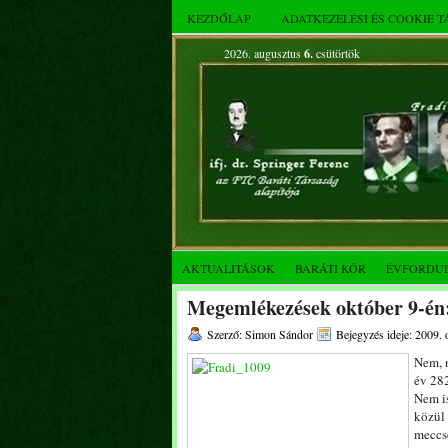
KEZDŐLAP
ADATKEZELÉSI ÉS COOKIE 
2026. augusztus
6.
csütörtök
AKTUALITÁSOK
BARÁTI KÖR
ÉVFORDU
Megemlékezések október 9-én:
Szerző: Simon Sándor
Bejegyzés ideje: 2009. 
Nem, n
év 282
Nem is
közül 
meccse