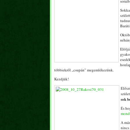
soraib
Sokkal
szület
tudnun
Baráti
Októb
néhán
Elöljá
gyakor
esedék
honlap
többiekről „csupán” megemlékezünk.
Kezdjük!
Elősz
szüle
sok b
És ho
mondo
A más
nincs