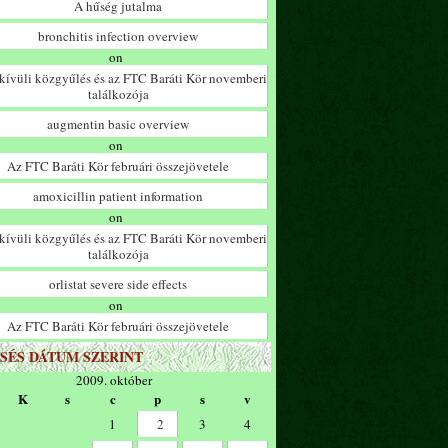
A hűség jutalma
bronchitis infection overview
on
ívüli közgyűlés és az FTC Baráti Kör novemberi
találkozója
augmentin basic overview
on
Az FTC Baráti Kör februári összejövetele
amoxicillin patient information
on
ívüli közgyűlés és az FTC Baráti Kör novemberi
találkozója
orlistat severe side effects
on
Az FTC Baráti Kör februári összejövetele
SÉS DÁTUM SZERINT
2009. október
K
s
c
p
s
v
1
2
3
4