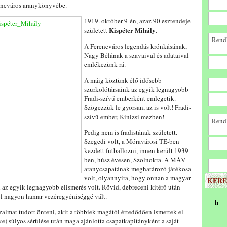
encváros aranykönyvébe.
1919. október 9-én, azaz 90 esztendeje
Kispéter Mihály
született
.
Rendk
A Ferencváros legendás krónkásának,
Nagy Bélának a szavaival és adataival
emlékezünk rá.
A máig köztünk élő idősebb
szurkolótársaink az egyik legnagyobb
Fradi-szívű emberként emlegetik.
Szögezzük le gyorsan, az is volt! Fradi-
szívű ember, Kinizsi mezben!
Rendk
Pedig nem is fradistának született.
Szegedi volt, a Móravárosi TE-ben
kezdett futballozni, innen került 1939-
ben, húsz évesen, Szolnokra. A MÁV
aranycsapatának meghatározó játékosa
volt, olyannyira, hogy onnan a magyar
KERE
l az egyik legnagyobb elismerés volt. Rövid, debreceni kitérő után
ol nagyon hamar vezéregyéniséggé vált.
h
zalmat tudott önteni, akit a többiek magától értedődően ismertek el
) súlyos sérülése után maga ajánlotta csapatkapitányként a saját