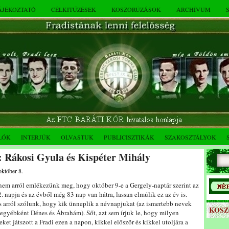
TÁJÉKOZTATÓ
CÉLKITŰZÉSEK
KOSZORÚZÁSOK
ARCHÍVUM
LÓK
INTERJÚK
OLVASTUK
PUBLICISZTIKÁK
SZAKOSZTÁLYOK
 Rákosi Gyula és Kispéter Mihály
október 8.
em arról emlékezünk meg, hogy október 9-e a Gergely-naptár szerint az
. napja és az évből még 83 nap van hátra, lassan elmúlik ez az év is.
 arról szólunk, hogy kik ünneplik a névnapjukat (az ismertebb nevek
KOS
egyébként Dénes és Ábrahám). Sőt, azt sem írjuk le, hogy milyen
ket játszott a Fradi ezen a napon, kikkel először és kikkel utoljára a