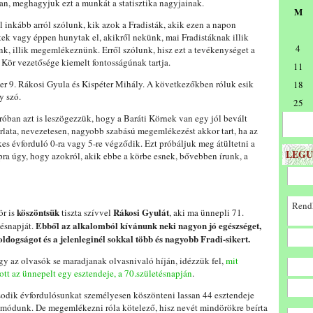
an, meghagyjuk ezt a munkát a statisztika nagyjainak.
M
 inkább arról szólunk, kik azok a Fradisták, akik ezen a napon
tek vagy éppen hunytak el, akikről nekünk, mai Fradistáknak illik
4
k, illik megemlékeznünk. Erről szólunk, hisz ezt a tevékenységet a
 Kör vezetősége kiemelt fontosságúnak tartja.
11
er 9. Rákosi Gyula és Kispéter Mihály. A következőkben róluk esik
18
y szó.
25
róban azt is leszögezzük, hogy a Baráti Körnek van egy jól bevált
lata, nevezetesen, nagyobb szabású megemlékezést akkor tart, ha az
es évforduló 0-ra vagy 5-re végződik. Ezt próbáljuk meg átültetni a
LEGU
ra úgy, hogy azokról, akik ebbe a körbe esnek, bővebben írunk, a
Rendk
köszöntsük
Rákosi Gyulát
ör is
tiszta szívvel
, aki ma ünnepli 71.
Ebből az alkalomból kívánunk neki nagyon jó egészséget,
tésnapját.
oldogságot és a jelenleginél sokkal több és nagyobb Fradi-sikert.
gy az olvasók se maradjanak olvasnivaló híján, idézzük fel,
mit
tt az ünnepelt egy esztendeje, a 70.születésnapján
.
odik évfordulósunkat személyesen köszönteni lassan 44 esztendeje
 módunk. De megemlékezni róla kötelező, hisz nevét mindörökre beírta