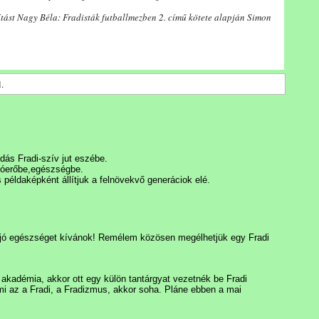
ítást Nagy Béla: Fradisták futballmezben 2. című kötete alapján Simon
.
dás Fradi-szív jut eszébe.
 jóerőbe,egészségbe.
példaképként állítjuk a felnövekvő generáciok elé.
 jó egészséget kívánok! Remélem közösen megélhetjük egy Fradi
akadémia, akkor ott egy külön tantárgyat vezetnék be Fradi
i az a Fradi, a Fradizmus, akkor soha. Pláne ebben a mai