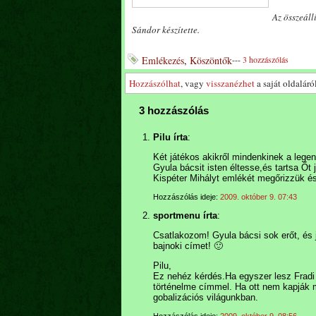
Az összeáll
Sándor készítette.
Emlékezés
,
Köszöntők
---
3 hozzászólás
Hozzászólhat
, vagy
visszanézhet
a saját oldaláról
3 hozzászólás
Pilu írta
:
Két játékos akikről mindenkinek a legen
Gyula bácsit isten éltesse,és tartsa Őt
Kispéter Mihályt emlékét megőrizzük és 
Hozzászólás ideje:
2009. október 9. 07:43
sportmenu írta
:
Csatlakozom! Gyula bácsi sok erőt, és
bajnoki címet! 🙂
Pilu,
Ez nehéz kérdés.Ha egyszer lesz Fradi 
történelme címmel. Ha ott nem kapják m
gobalizációs világunkban.