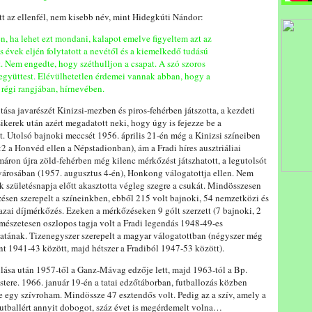
t az ellenfél, nem kisebb név, mint Hidegkúti Nándor:
en, ha lehet ezt mondani, kalapot emelve figyeltem azt az
s évek eljén folytatott a nevétől és a kiemelkedő tudású
t. Nem engedte, hogy széthulljon a csapat. A szó szoros
z együttest. Elévülhetetlen érdemei vannak abban, hogy a
régi rangjában, hírnevében.
tása javarészét Kinizsi-mezben és piros-fehérben játszotta, a kezdeti
sikerek után azért megadatott neki, hogy úgy is fejezze be a
t. Utolsó bajnoki meccsét 1956. április 21-én még a Kinizsi színeiben
1:2 a Honvéd ellen a Népstadionban), ám a Fradi híres ausztriáliai
máron újra zöld-fehérben még kilenc mérkőzést játszhatott, a legutolsót
városában (1957. augusztus 4-én), Honkong válogatottja ellen. Nem
k születésnapja előtt akasztotta végleg szegre a csukát. Mindösszesen
sen szerepelt a színeinkben, ebből 215 volt bajnoki, 54 nemzetközi és
zai díjmérkőzés. Ezeken a mérkőzéseken 9 gólt szerzett (7 bajnoki, 2
mészetesen oszlopos tagja volt a Fradi legendás 1948-49-es
atának. Tizenegyszer szerepelt a magyar válogatottban (négyszer még
t 1941-43 között, majd hétszer a Fradiból 1947-53 között).
ása után 1957-től a Ganz-Mávag edzője lett, majd 1963-tól a Bp.
ere. 1966. január 19-én a tatai edzőtáborban, futballozás közben
e egy szívroham. Mindössze 47 esztendős volt. Pedig az a szív, amely a
 futballért annyit dobogot, száz évet is megérdemelt volna…