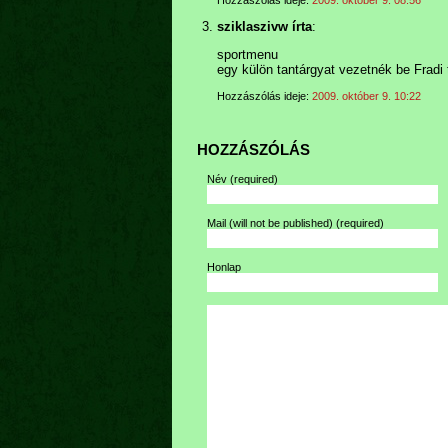
Hozzászólás ideje:
2009. október 9. 08:56
sziklaszivw írta
:
sportmenu
egy külön tantárgyat vezetnék be Fr
Hozzászólás ideje:
2009. október 9. 10:22
HOZZÁSZÓLÁS
Név
(required)
Mail (will not be published)
(required)
Honlap