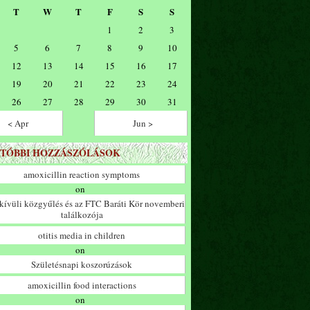
T
W
T
F
S
S
1
2
3
5
6
7
8
9
10
12
13
14
15
16
17
19
20
21
22
23
24
26
27
28
29
30
31
< Apr
Jun >
TÓBBI HOZZÁSZÓLÁSOK
amoxicillin reaction symptoms
on
ívüli közgyűlés és az FTC Baráti Kör novemberi
találkozója
otitis media in children
on
Születésnapi koszorúzások
amoxicillin food interactions
on