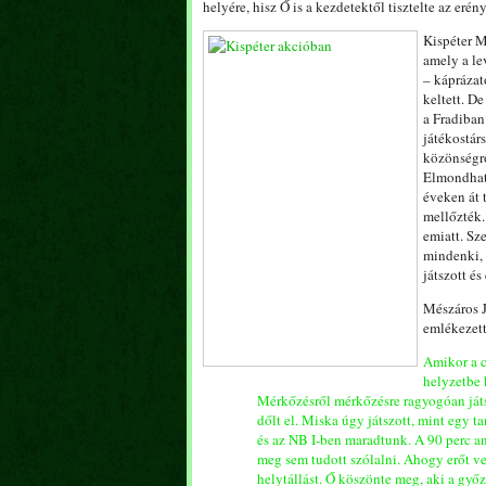
helyére, hisz Ő is a kezdetektől tisztelte az erény
Kispéter M
amely a le
– káprázato
keltett. D
a Fradiban
játékostár
közönségrő
Elmondható
éveken át 
mellőzték.
emiatt. Sz
mindenki, 
játszott é
Mészáros J
emlékezett
Amikor a c
helyzetbe k
Mérkőzésről mérkőzésre ragyogóan játsz
dőlt el. Miska úgy játszott, mint egy t
és az NB I-ben maradtunk. A 90 perc a
meg sem tudott szólalni. Ahogy erőt v
helytállást. Ő köszönte meg, aki a győ