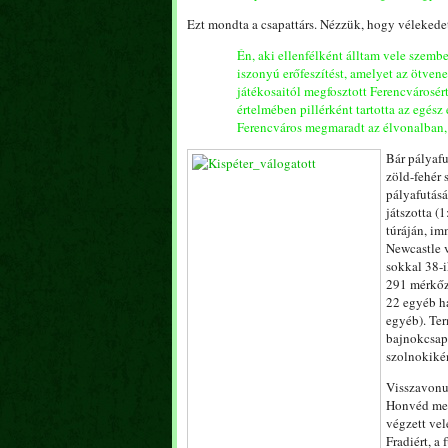
Ezt mondta a csapattárs. Nézzük, hogy vélekedet
Én, aki ellenfélként álltam vele szemb
iszonyú erőfeszítést, amelyet az ötvene
játékosaitól megfosztott Ferencvárosér
értelmében pillérként tartotta az egés
Ferencváros megmaradt az élvonalban, 
Bár pályafu
zöld-fehér 
pályafutásá
játszotta (
túráján, im
Newcastle 
sokkal 38-i
291 mérkőzé
22 egyéb ha
egyéb). Ter
bajnokcsap
szolnokikén
Visszavonul
Honvéd mest
végzett vel
Fradiért, a