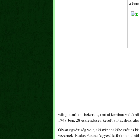
a Fer
válogatottba is bekerült, ami akkoriban vidékrő
1947-ben, 28 esztendősen került a Fradihoz, ah
Olyan egyéniség volt, aki mindenkibe erőt és bi
vezérnek. Rudas Ferenc (egyesületünk mai elnöke