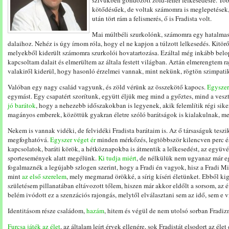
szívükben gondozott zöld-fehér lelkesedésre. Tö
kötődésűek, de voltak számomra is meglepetések, 
után tört rám a felismerés, ő is Fradista volt.
Mai múltbéli szurkolónk, számomra egy hatalmas
dalaihoz. Nehéz is úgy írnom róla, hogy el ne kapjon a túlzott lelkesedés. Kitö
melyekből kiderült számomra szurkolói hovatartozása. Ezáltal még inkább belo
kapcsoltam dalait és elmerültem az általa festett világban. Aztán elmerengtem r
valakiről kiderül, hogy hasonló érzelmei vannak, mint nekünk, rögtön szimpati
Valóban egy nagy család vagyunk, és zöld vérünk az összekötő kapocs.
Egyszer
egymást. Egy csapatért szorítunk, együtt éljük meg mind a győztes, mind a vesz
jó barátok
, hogy a nehezebb időszakokban is legyenek, akik felemlítik régi sik
magányos emberek, közöttük gyakran életre szóló barátságok is kialakulnak, m
Nekem is vannak vidéki, de felvidéki Fradista barátaim is. Az ő társaságuk te
megfoghatóvá.
Egyszer véget ér
minden mérkőzés, legtöbbször kilencven perc és 
kapcsolatok, baráti körök, a hétköznapokba is átmentik a lelkesedést, az együvé 
sportesemények alatt megélünk.
Ki tudja miért
, de nélkülük nem ugyanaz már e
fogalmaznék a legújabb szlogen szerint, hogy a Fradi én vagyok, hisz a Fradi 
mint
az első szerelem
, mely megmarad örökké, a sírig kíséri életünket. Ebből k
születésem pillanatában eltávozott tőlem, hiszen már akkor eldőlt a sorsom, az
belém ivódott ez a szenzációs rajongás, melytől elválasztani sem az idő, sem e v
Identitásom része családom,
hazám
, hitem és végül de nem utolsó sorban Fradi
Furcsa játék az élet
, az általam leírt érvek ellenére, sok Fradistát elsodort az él