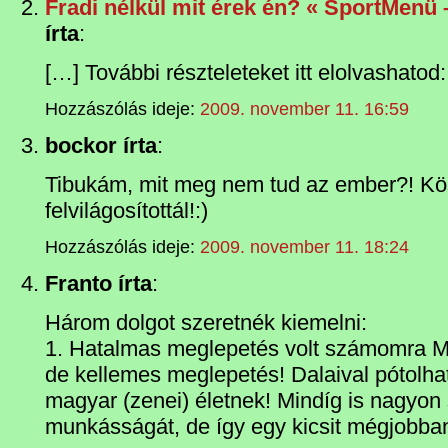
Fradi nélkül mit érek én? « SportMenü 
írta
:
[…] További részteleteket itt elolvashatod
Hozzászólás ideje:
2009. november 11. 16:59
bockor írta
:
Tibukám, mit meg nem tud az ember?! K
felvilágosítottál!:)
Hozzászólás ideje:
2009. november 11. 18:24
Franto írta
:
Három dolgot szeretnék kiemelni:
1. Hatalmas meglepetés volt számomra M
de kellemes meglepetés! Dalaival pótolhat
magyar (zenei) életnek! Mindíg is nagyon
munkásságát, de így egy kicsit mégjobb