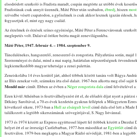
elsodródott szurkoló is Fradista maradt, csupán megtörte az utóbbi évek keserű
Fradistának csak annyit üzennék, Máté Péter után szabadon,
ébredj
, hiszen
most
szívedbe vésett csapatodon, a győzelmek is csak akkor lesznek igazán édesek, h
fogyasztjuk el, mint egy nagy család.
Az érzelmek és érzések színes egyénisége, Máté Péter a Ferencvárosnak szurko
meglepetés volt. Dalaival örökre beírta magát zenevilágunkba.
Máté Péter, 1947. február 4. – 1984. szeptember 9.
Táncdalénekes, hangszerelő, zeneszerző és zongorista. Pályafutása során, majd 1
Szerzeményei és dalai, mind a mai napig, határtalan népszerűségnek örvendene
legkiemelkedőbb magyar tehetsége a zenei palettán.
Zeneiskolába 14 éves korától járt, ahhol többek között tanára volt Bágya Andrá
az Illés zenekar volt, számukra írta első dalait. 1967-ben alkotta meg első saját f
Mondd már
címűt. Ebben az évben a
Néger zongorista dala
című felvételével a 
Ezen kívül Athénban is fesztiválhelyezést ért el, de előadói díjat nyert a párizs
Dékány Saroltával, a 70-es évek kezdetén gyakran felléptek a Műegyetem Ezres
következő sikere, 1973-ban a
Hull az elsárgult levél
című dala első lett a Made 
találkozott a legtöbb sikerszámának szövegírójával, S. Nagy Istvánnal.
1973 és 1974 között az Express együttessel lépett fel (többek között a Drezdai
helyet ért el az írországi Castlebarban, 1977-ben másodikat az
Együttlét
című da
fesztiválon. 1979-ben megkapta a Magyar Rádió nívódíját, 1981-ben a legjobb h