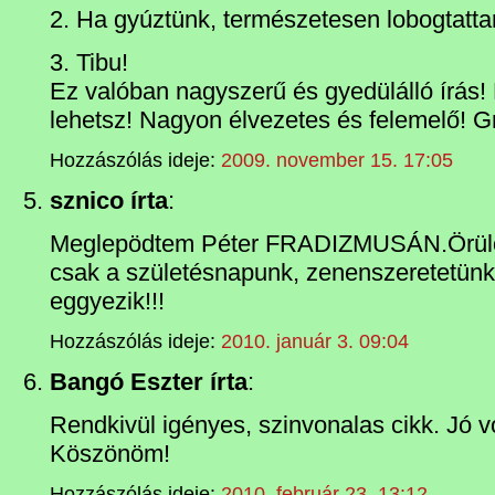
2. Ha gyúztünk, természetesen lobogtat
3. Tibu!
Ez valóban nagyszerű és gyedülálló írás!
lehetsz! Nagyon élvezetes és felemelő! Gr
Hozzászólás ideje:
2009. november 15. 17:05
sznico írta
:
Meglepödtem Péter FRADIZMUSÁN.Örülő
csak a születésnapunk, zenenszeretetünk.
eggyezik!!!
Hozzászólás ideje:
2010. január 3. 09:04
Bangó Eszter írta
:
Rendkivül igényes, szinvonalas cikk. Jó vo
Köszönöm!
Hozzászólás ideje:
2010. február 23. 13:12