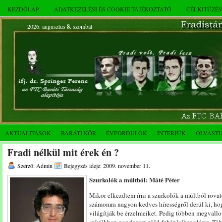
KEZDŐLAP
ADATKEZELÉSI ÉS COOKIE TÁJÉKOZTATÓ
CÉLKITŰZÉ
2026. augusztus
8.
szombat
AKTUALITÁSOK
BARÁTI KÖR
ÉVFORDULÓK
INTERJÚK
OLVAST
Fradi nélkül mit érek én ?
Szerző: Admin
Bejegyzés ideje: 2009. november 11.
Szurkolók a múltból: Máté Péter
Mikor elkezdtem írni a szurkolók a múltból rov
számomra nagyon kedves hírességről derül ki, hog
világítják be érzelmeiket. Pedig többen megvallo