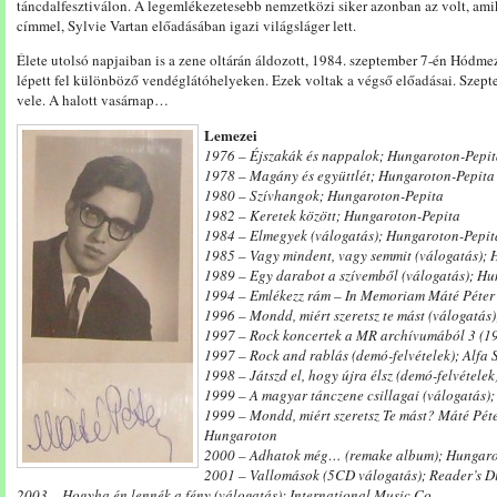
táncdalfesztiválon. A legemlékezetesebb nemzetközi siker azonban az volt, am
címmel, Sylvie Vartan előadásában igazi világsláger lett.
Élete utolsó napjaiban is a zene oltárán áldozott, 1984. szeptember 7-én Hód
lépett fel különböző vendéglátóhelyeken. Ezek voltak a végső előadásai. Szept
vele. A halott vasárnap…
Lemezei
1976 – Éjszakák és nappalok; Hungaroton-Pepi
1978 – Magány és együttlét; Hungaroton-Pepita
1980 – Szívhangok; Hungaroton-Pepita
1982 – Keretek között; Hungaroton-Pepita
1984 – Elmegyek (válogatás); Hungaroton-Pepit
1985 – Vagy mindent, vagy semmit (válogatás);
1989 – Egy darabot a szívemből (válogatás); H
1994 – Emlékezz rám – In Memoriam Máté Péter (
1996 – Mondd, miért szeretsz te mást (válogatá
1997 – Rock koncertek a MR archívumából 3 (19
1997 – Rock and rablás (demó-felvételek); Alfa 
1998 – Játszd el, hogy újra élsz (demó-felvételek
1999 – A magyar tánczene csillagai (válogatás);
1999 – Mondd, miért szeretsz Te mást? Máté Péte
Hungaroton
2000 – Adhatok még… (remake album); Hungar
2001 – Vallomások (5CD válogatás); Reader’s D
2003 – Hogyha én lennék a fény (válogatás); International Music Co.