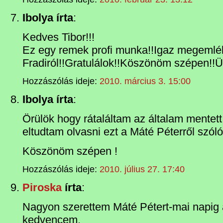
Ibolya írta
:
Kedves Tibor!!!
Ez egy remek profi munka!!Igaz megemlék
Fradiról!!Gratulálok!!Köszönöm szépen!!Ü
Hozzászólás ideje:
2010. március 3. 15:00
Ibolya írta
:
Örülök hogy rátaláltam az általam mentett 
eltudtam olvasni ezt a Máté Péterről szóló 
Köszönöm szépen !
Hozzászólás ideje:
2010. július 27. 17:40
Piroska
írta
:
Nagyon szerettem Máté Pétert-mai napig 
kedvencem.