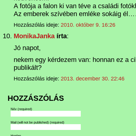
A fotója a falon ki van téve a családi fotó
Az emberek szívében emléke sokáig él
Hozzászólás ideje:
2010. október 9. 16:26
MonikaJanka
írta
:
Jó napot,
nekem egy kérdezem van: honnan ez a cik
publikált?
Hozzászólás ideje:
2013. december 30. 22:46
HOZZÁSZÓLÁS
Név
(required)
Mail (will not be published)
(required)
Honlap