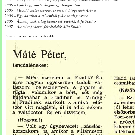
2006 – Emlékezz rám (válogatás); Hungaroton
2006 – Mondd, miért szeretsz te mást (válogatás); Aréna
2006 – Egy darabot a szívemből (válogatás); Aréna
2006 – Álmodj csak világ (demó-felvételek); Alfa Studio
2007 – Álomi táj (demó-felvételek); Alfa Studio
És az a bizonyos múltbéli cikk: