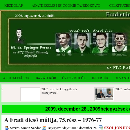
KEZDŐLAP
ADATKEZELÉSI ÉS COOKIE TÁJÉKOZTATÓ
CÉLKITŰZÉ
2026. augusztus
6.
csütörtök
AKTUALITÁSOK
BARÁTI KÖR
ÉVFORDULÓK
INTERJÚK
OLVAST
2026. áprilisi közgyűlés és
2026. márciusi összejövetel
összejövetel
Rendkívüli közgyűlés és a 2025.
Dálnoki József 90 éves
2009. december 28., 2009bejegyzések
novemberi összejövetel
A Fradi dicső múltja, 75.rész – 1976-77
SZÓLJON HO
Szerző: Simon Sándor
Bejegyzés ideje: 2009. december 28.