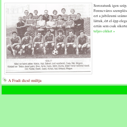
Sorozatunk igen szép,
Ferencváros szereplé
ezt a jubileumi számo
láttuk, ért el épp ele
eztán sem csak sikert
teljes cikket »
A Fradi dicső múltja