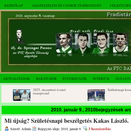
KEZDŐLAP
ADATKEZELÉSI ÉS COOKIE TÁJÉKOZTATÓ
CÉLKITŰZÉ
2026. augusztus
9.
vasárnap
AKTUALITÁSOK
BARÁTI KÖR
ÉVFORDULÓK
INTERJÚK
OLVAST
2025. decemberi évzáró
Születésnapi koszorúzások
összejövetel
2010. január 9., 2010bejegyzések a
Mi újság? Születésnapi beszélgetés Kakas László.
3 hozzászólás
Szerző: Admin
Bejegyzés ideje: 2010. január 9.