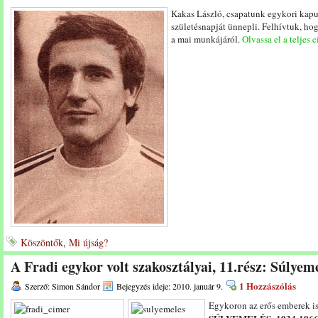
Kakas László, csapatunk egykori kapu
születésnapját ünnepli. Felhívtuk, ho
a mai munkájáról.
Olvassa el a teljes 
Köszöntők
,
Mi újság?
A Fradi egykor volt szakosztályai, 11.rész: Súlyem
1 Hozzászólás
Szerző: Simon Sándor
Bejegyzés ideje: 2010. január 9.
Egykoron az erős emberek is