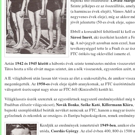
Lovász Margit
bajnoki trió összetétele:
Szinte jelképes ez az összeállítás, ame
(a harmincas évek elejét), Vámos Adél a
negyvenes évek eleje), míg az akkor m
jövőt jelentette (50-es évek eleje, sajn
Ebből a korszakból feltétlenül ki kell
Sárosi Imrét
, aki úszóként kezdett a 
ig
. A névjegyét azonban nem ezzel, han
tevékenységgel tette le a Fradi és az ú
FTC örökös tag oklevéllel ismerte el.
1942 és 1945 között
Aztán
a háborús évek szinte természetes módon visszavetetté
Tátos hozta a tőle elvárt magas szintet, ám a nők visszaestek, egyszerűen azért, 
A II. világháború után lassan tért vissza az élet a szakosztályba, de amikor vissza
1950-es
megemlegették. Az
évek eleje újabb aranykornak, az FTC úszótörténel
válogatott úszócsapat nagy része az FTC-ből (Kinizsiből) került ki.
Világklasszis úszók szereztek az egyesületnek nagyszerű eredményeikkel még t
Novák Ilonka
Szőke Kató
Killermann Klára
Fradiban először világcsúcsot),
,
,
,
bajnoki szereplésükkel beírták nevüket nemcsak az FTC, hanem a magyar úszós
győzelmek és rekordok az országos- és Európa bajnokságokon, remek eredmény
1949-ben
Kezdjük az eredmények ismertetését
, amikor el
Csordás György
utóda,
. Az első évben 400, 800 és 1500 