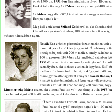
1951-ben
on és 1500-on,
újra mindhárom távon. Ebben az 
1952-ben
Ezeket toldotta meg
még egy arannyal 400 méte
1954-ben
„úgy döntött”, kicsi már neki a magyar medence
Európa-bajnok lett.
Szilárd Zoltánról
Meg kell emlékezni
is, aki Csordás el
klasszikus gyorsúszószámban, 100 méteren tudott országos
méteres hátúszásban nyert.
Novák Éva
érdekes párosítású úszásnemekben volt vi
mondják, ez a kettő kizárja egymást. Ő bebizonyított
országos bajnok volt 200 m mellen, amely számban a 
1949-ben
100 m gyorson.
a két mellúszó számban let
1951-től
a mellúszásban komoly vetélytársnőt kapott
személyében, aki idehaza éveken át legyőzte. Ettől f
mellen ezüstérmes tudott lenni, csakúgy, mint 400 m 
Novák Ilonka, 
es női gyorsváltó tagjaként aranyra a
kvartett tagjaként, méghozzá fergeteges világcsúccs
Fradisták voltak. Itt azonban meg kell említeni, hog
Littomeritzky Mária
1953-b
úszott, aki viszont Fradista volt. Az olimpia után
még bajnokságot 200 és 400 méteren, majd kalandos úton Brüsszelbe emigrált.
Ő nem a Fradiban kezdett úszni, hanem a MUE színe
Fradiba, ahol egyből országos bajnok lett 100 m h
bajnoki címet. A helsinki olimpián húgával, Évával