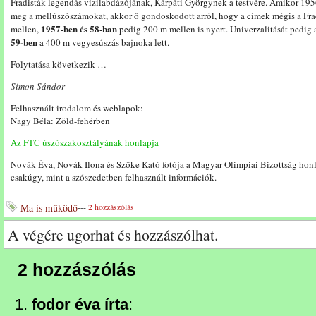
Fradisták legendás vízilabdázójának, Kárpáti Györgynek a testvére. Amikor 19
meg a mellúszószámokat, akkor ő gondoskodott arról, hogy a címek mégis a Fr
1957-ben és 58-ban
mellen,
pedig 200 m mellen is nyert. Univerzalitását pedig 
59-ben
a 400 m vegyesúszás bajnoka lett.
Folytatása következik …
Simon Sándor
Felhasznált irodalom és weblapok:
Nagy Béla: Zöld-fehérben
Az FTC úszószakosztályának honlapja
Novák Éva, Novák Ilona és Szőke Kató fotója a Magyar Olimpiai Bizottság honl
csakúgy, mint a szószedetben felhasznált információk.
Ma is működő
---
2 hozzászólás
A végére ugorhat és hozzászólhat.
2 hozzászólás
fodor éva írta
: