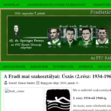
KEZDŐLAP
ADATKEZELÉSI ÉS COOKIE TÁJÉKOZTATÓ
CÉLKITŰZÉ
2026. augusztus
7.
péntek
AKTUALITÁSOK
BARÁTI KÖR
ÉVFORDULÓK
INTERJÚK
OLVAST
A Fradi mai szakosztályai: Úszás (2.rész: 1934-19
Szerző: Simon Sándor
Bejegyzés ideje: 2010. január 11.
Ma is működő szakosztályo
2. rész: 1934-től 1960-ig
Az úszás, nem véletlenül ala
népszerűségnek örvendett és