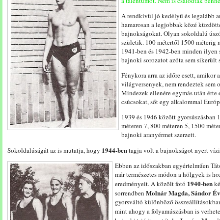
a tálentumot. Nem is csalódtak benne
A rendkívül jó kedélyű és legalább a
hamarosan a legjobbak közé küzdötte 
bajnokságokat. Olyan sokoldalú úszó,
születik. 100 métertől 1500 méterig
1941-ben és 1942-ben minden ilyen s
bajnoki sorozatot azóta sem sikerült
Fénykora arra az időre esett, amikor 
világversenyek, nem rendeztek sem o
Mindezek ellenére egymás után érte 
csúcsokat, sőt egy alkalommal Európa
1939 és 1946 között gyorsúszásban 1
méteren 7, 800 méteren 5, 1500 méte
bajnoki aranyérmet szerzett.
1944-ben
Sokoldalúságát az is mutatja, hogy
tagja volt a bajnokságot nyert víz
Ebben az időszakban egyértelműen Tátos
már természetes módon a hölgyek is h
1940-ben
eredményeit. A közölt fotó
ké
Molnár Magda, Sándor Éva
sorrendben
gyorsváltó különböző összeállításokban 
mint ahogy a folyamúszásban is verhet