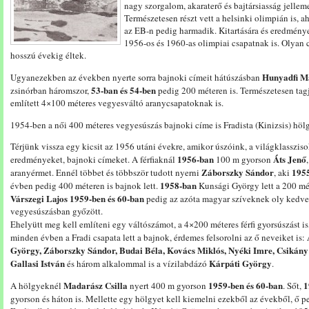
nagy szorgalom, akaraterő és bajtársiasság jelleme
Természetesen részt vett a helsinki olimpián is, 
az EB-n pedig harmadik. Kitartására és eredménye
1956-os és 1960-as olimpiai csapatnak is. Olyan 
hosszú évekig éltek.
Hunyadfi M
Ugyanezekben az években nyerte sorra bajnoki címeit hátúszásban
53-ban és 54-ben
zsinórban háromszor,
pedig 200 méteren is. Természetesen tag
említett 4×100 méteres vegyesváltó aranycsapatoknak is.
1954-ben a női 400 méteres vegyesúszás bajnoki címe is Fradista (Kinizsis) hölg
Térjünk vissza egy kicsit az 1956 utáni évekre, amikor úszóink, a világklassziso
1956-ban
Áts Jenő
eredményeket, bajnoki címeket. A férfiaknál
100 m gyorson
Záborszky Sándor
1955
aranyérmet. Ennél többet és többször tudott nyerni
, aki
1958-ban
évben pedig 400 méteren is bajnok lett.
Kunsági György lett a 200 mé
Várszegi Lajos
1959-ben és 60-ban
pedig az azóta magyar szíveknek oly kedve
vegyesúszásban győzött.
Ehelyütt meg kell említeni egy váltószámot, a 4×200 méteres férfi gyorsúszást is
minden évben a Fradi csapata lett a bajnok, érdemes felsorolni az ő neveiket is:
György, Záborszky Sándor, Budai Béla, Kovács Miklós, Nyéki Imre, Csikány 
Gallasi István
Kárpáti György
és három alkalommal is a vízilabdázó
.
Madarász Csilla
1959-ben és 60-ban
1
A hölgyeknél
nyert 400 m gyorson
. Sőt,
gyorson és háton is. Mellette egy hölgyet kell kiemelni ezekből az évekből, ő 