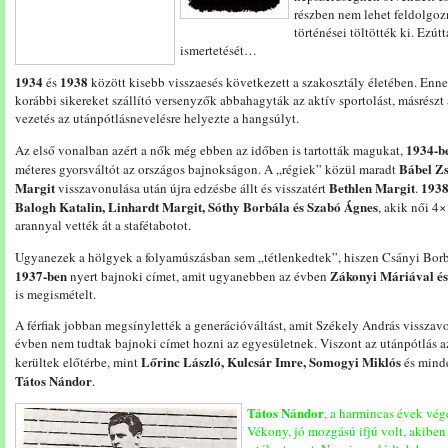
részben nem lehet feldolgoz
történései töltötték ki. Ezút
ismertetését…
1934
1938
és
között kisebb visszaesés következett a szakosztály életében. Enne
korábbi sikereket szállító versenyzők abbahagyták az aktív sportolást, másrészt 
vezetés az utánpótlásnevelésre helyezte a hangsúlyt.
1934-b
Az első vonalban azért a nők még ebben az időben is tartották magukat,
Bábel Zs
méteres gyorsváltót az országos bajnokságon. A „régiek” közül maradt
Margit
Bethlen Margit
1938
visszavonulása után újra edzésbe állt és visszatért
.
Balogh Katalin, Linhardt Margit, Sóthy Borbála és Szabó Ágnes
, akik női 4
arannyal vették át a stafétabotot.
Ugyanezek a hölgyek a folyamúszásban sem „tétlenkedtek”, hiszen Csányi Bor
1937-ben
Zákonyi Máriával és
nyert bajnoki címet, amit ugyanebben az évben
is megismételt.
A férfiak jobban megsínylették a generációváltást, amit Székely András visszavo
évben nem tudtak bajnoki címet hozni az egyesületnek. Viszont az utánpótlás a
Lőrinc László, Kulcsár Imre, Somogyi Miklós
kerültek előtérbe, mint
és mind
Tátos Nándor
.
Tátos Nándor
, a harmincas évek vég
Vékony, jó mozgású ifjú volt, akibe