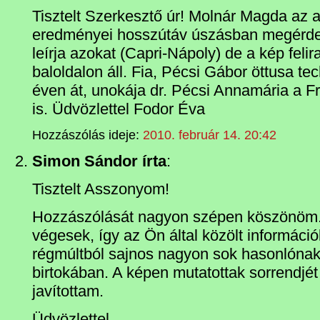
Tisztelt Szerkesztő úr! Molnár Magda az 
eredményei hosszútáv úszásban megérde
leírja azokat (Capri-Nápoly) de a kép felira
baloldalon áll. Fia, Pécsi Gábor öttusa tec
éven át, unokája dr. Pécsi Annamária a Fr
is. Üdvözlettel Fodor Éva
Hozzászólás ideje:
2010. február 14. 20:42
Simon Sándor írta
:
Tisztelt Asszonyom!
Hozzászólását nagyon szépen köszönöm. 
végesek, így az Ön által közölt informáci
régmúltból sajnos nagyon sok hasonlónak
birtokában. A képen mutatottak sorrendjé
javítottam.
Üdvözlettel