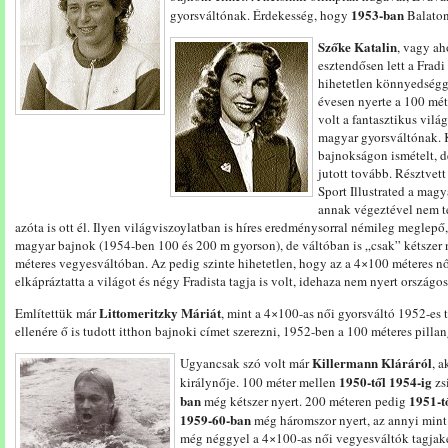
1953-ban
gyorsváltónak. Érdekesség, hogy
Balaton
Szőke Katalin
, vagy ah
esztendősen lett a Frad
hihetetlen könnyedségg
évesen nyerte a 100 mét
volt a fantasztikus vil
magyar gyorsváltónak. 
bajnokságon ismételt, 
jutott tovább. Résztvet
Sport Illustrated a mag
annak végeztével nem té
azóta is ott él. Ilyen világviszoylatban is híres eredménysorral némileg meglep
magyar bajnok (1954-ben 100 és 200 m gyorson), de váltóban is „csak” kétszer
méteres vegyesváltóban. Az pedig szinte hihetetlen, hogy az a 4×100 méteres n
elkápráztatta a világot és négy Fradista tagja is volt, idehaza nem nyert országo
Littomeritzky Máriát
Említettük már
, mint a 4×100-as női gyorsváltó 1952-es
ellenére ő is tudott itthon bajnoki címet szerezni, 1952-ben a 100 méteres pill
Killermann Kláráról
Ugyancsak szó volt már
, 
1950-től 1954-ig
királynője. 100 méter mellen
zs
ban
1951-t
még kétszer nyert. 200 méteren pedig
1959-60-ban
még háromszor nyert, az annyi mint 
még néggyel a 4×100-as női vegyesváltók tagjakén