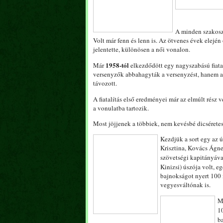
A minden szakoszt
Volt már fenn és lenn is. Az ötvenes évek elejé
jelentette, különösen a női vonalon.
1958-tól
Már
elkezdődött egy nagyszabású fiatal
versenyzők abbahagyták a versenyzést, hanem am
távozott.
A fiatalítás első eredményei már az elmúlt rész
a vonulatba tartozik.
Most jöjjenek a többiek, nem kevésbé dicsérete
Kezdjük a sort egy az ú
Krisztina, Kovács Ágnes
szövetségi kapitányáva
Kinizsi) úszója volt, e
bajnokságot nyert 100 
vegyesváltónak is.
M
1
b