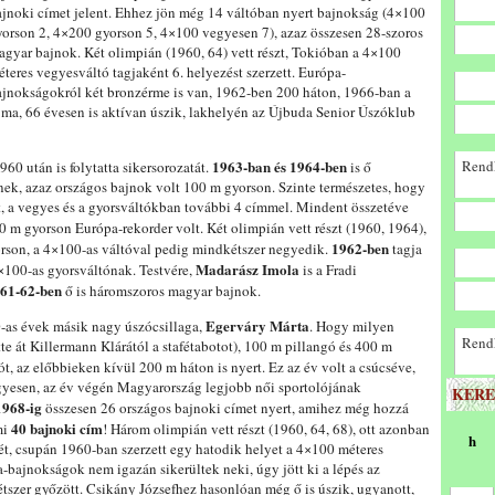
ajnoki címet jelent. Ehhez jön még 14 váltóban nyert bajnokság (4×100
yorson 2, 4×200 gyorson 5, 4×100 vegyesen 7), azaz összesen 28-szoros
agyar bajnok. Két olimpián (1960, 64) vett részt, Tokióban a 4×100
teres vegyesváltó tagjaként 6. helyezést szerzett. Európa-
ajnokságokról két bronzérme is van, 1962-ben 200 háton, 1966-ban a
ma, 66 évesen is aktívan úszik, lakhelyén az Újbuda Senior Úszóklub
1963-ban és 1964-ben
Rendk
60 után is folytatta sikersorozatát.
is ő
ek, azaz országos bajnok volt 100 m gyorson. Szinte természetes, hogy
t, a vegyes és a gyorsváltókban további 4 címmel. Mindent összetéve
 m gyorson Európa-rekorder volt. Két olimpián vett részt (1960, 1964),
1962-ben
rson, a 4×100-as váltóval pedig mindkétszer negyedik.
tagja
Madarász Imola
×100-as gyorsváltónak. Testvére,
is a Fradi
61-62-ben
ő is háromszoros magyar bajnok.
Egerváry Márta
0-as évek másik nagy úszócsillaga,
. Hogy milyen
Rendk
e át Killermann Klárától a stafétabotot), 100 m pillangó és 400 m
t, az előbbieken kívül 200 m háton is nyert. Ez az év volt a csúcséve,
yesen, az év végén Magyarország legjobb női sportolójának
KERE
1968-ig
összesen 26 országos bajnoki címet nyert, amihez még hozzá
40 bajnoki cím
mi
! Három olimpián vett részt (1960, 64, 68), ott azonban
h
sét, csupán 1960-ban szerzett egy hatodik helyet a 4×100 méteres
bajnokságok nem igazán sikerültek neki, úgy jött ki a lépés az
étszer győzött. Csikány Józsefhez hasonlóan még ő is úszik, ugyanott,