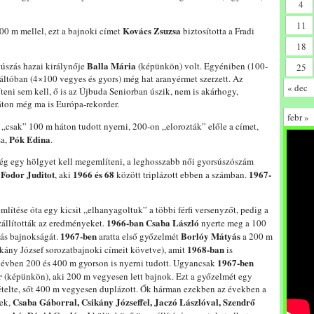
4
11
Kovács Zsuzsa
00 m mellel, ezt a bajnoki címet
biztosította a Fradi
18
Balla Mária
túszás hazai királynője
(képünkön) volt. Egyéniben (100-
25
váltóban (4×100 vegyes és gyors) még hat aranyérmet szerzett. Az
« dec
teni sem kell, ő is az Újbuda Seniorban úszik, nem is akárhogy,
ton még ma is Európa-rekorder.
febr »
„csak” 100 m háton tudott nyerni, 200-on „elorozták” előle a címet,
Pók Edina
sa,
.
g egy hölgyet kell megemlíteni, a leghosszabb női gyorsúszószám
Fodor Juditot
1966 és 68
1967-
,
, aki
között triplázott ebben a számban.
lítése óta egy kicsit „elhanyagoltuk” a többi férfi versenyzőt, pedig a
1966-ban
Csaba László
zállították az eredményeket.
nyerte meg a 100
1967-ben
Borlóy Mátyás
zás bajnokságát.
aratta első győzelmét
a 200 m
1968-ban
kány József sorozatbajnoki címeit követve), amit
is
1967-ben
 évben 200 és 400 m gyorson is nyerni tudott. Ugyancsak
r
(képünkön), aki 200 m vegyesen lett bajnok. Ezt a győzelmét egy
telte, sőt 400 m vegyesen duplázott. Ők hárman ezekben az években a
Csaba Gáborral, Csikány Józseffel, Jaczó Lászlóval, Szendrő
tek,