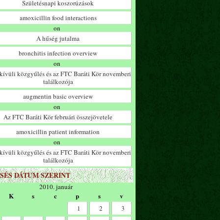
Születésnapi koszorúzások
amoxicillin food interactions
on
A hűség jutalma
bronchitis infection overview
on
ívüli közgyűlés és az FTC Baráti Kör novemberi
találkozója
augmentin basic overview
on
Az FTC Baráti Kör februári összejövetele
amoxicillin patient information
on
ívüli közgyűlés és az FTC Baráti Kör novemberi
találkozója
SÉS DÁTUM SZERINT
2010. január
K
s
c
p
s
v
1
2
3