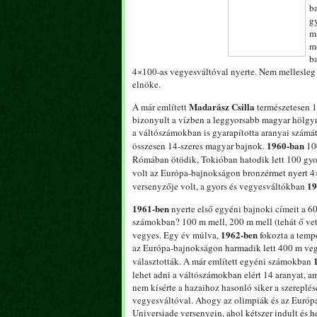
b
g
m
mé
b
4×100-as vegyesváltóval nyerte. Nem mellesleg 
elnöke.
Madarász Csilla
A már említett
természetesen 19
bizonyult a vízben a leggyorsabb magyar hölgyn
a váltószámokban is gyarapította aranyai számá
1960-ban
összesen 14-szeres magyar bajnok.
100
Rómában ötödik, Tokióban hatodik lett 100 gyo
volt az Európa-bajnokságon bronzérmet nyert 4
19
versenyzője volt, a gyors és vegyesváltókban
1961-ben
nyerte első egyéni bajnoki címeit a 6
számokban? 100 m mell, 200 m mell (tehát ő vett
1962-ben
vegyes. Egy év múlva,
fokozta a tempó
az Európa-bajnokságon harmadik lett 400 m veg
választották. A már említett egyéni számokban
lehet adni a váltószámokban elért 14 aranyat, a
nem kísérte a hazaihoz hasonló siker a szereplé
vegyesváltóval. Ahogy az olimpiák és az Európa-
Universiade versenyein, ahol kétszer indult és h