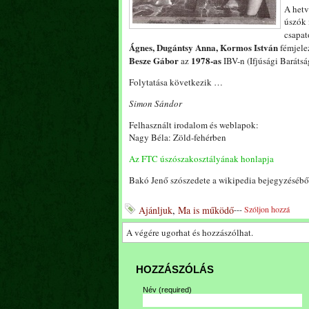
A hetv
úszók 
csapat
Ágnes, Dugántsy Anna, Kormos István
fémjelez
Besze Gábor
1978-as
az
IBV-n (Ifjúsági Barátsá
Folytatása következik …
Simon Sándor
Felhasznált irodalom és weblapok:
Nagy Béla: Zöld-fehérben
Az FTC úszószakosztályának honlapja
Bakó Jenő szószedete a wikipedia bejegyzéséből
Ajánljuk
,
Ma is működő
---
Szóljon hozzá
A végére ugorhat és hozzászólhat.
HOZZÁSZÓLÁS
Név
(required)