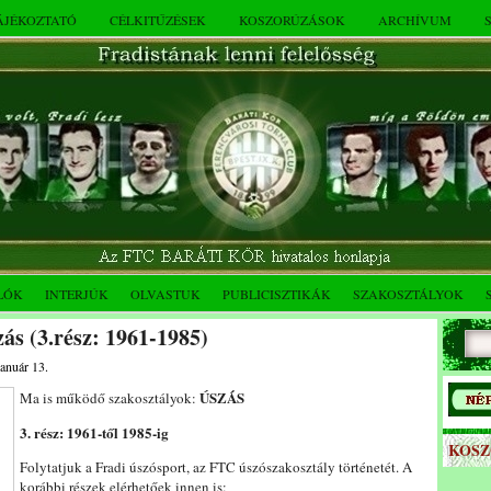
TÁJÉKOZTATÓ
CÉLKITŰZÉSEK
KOSZORÚZÁSOK
ARCHÍVUM
LÓK
INTERJÚK
OLVASTUK
PUBLICISZTIKÁK
SZAKOSZTÁLYOK
ás (3.rész: 1961-1985)
január 13.
ÚSZÁS
Ma is működő szakosztályok:
3. rész: 1961-től 1985-ig
KOS
Folytatjuk a Fradi úszósport, az FTC úszószakosztály történetét. A
korábbi részek elérhetőek innen is: