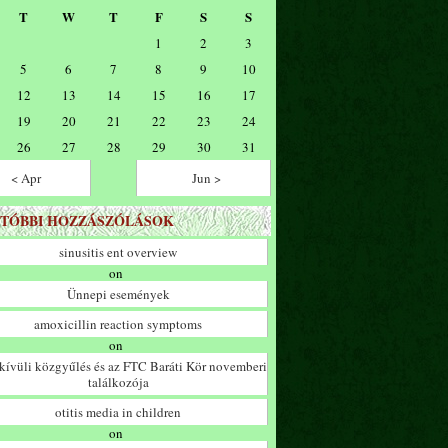
T
W
T
F
S
S
1
2
3
5
6
7
8
9
10
12
13
14
15
16
17
19
20
21
22
23
24
26
27
28
29
30
31
< Apr
Jun >
TÓBBI HOZZÁSZÓLÁSOK
sinusitis ent overview
on
Ünnepi események
amoxicillin reaction symptoms
on
ívüli közgyűlés és az FTC Baráti Kör novemberi
találkozója
otitis media in children
on