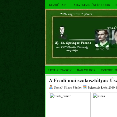
KEZDŐLAP
ADATKEZELÉSI ÉS COOKIE 
2026. augusztus
7.
péntek
AKTUALITÁSOK
BARÁTI KÖR
ÉVFORDU
A Fradi mai szakosztályai: Úsz
Szerző: Simon Sándor
Bejegyzés ideje: 2010. 