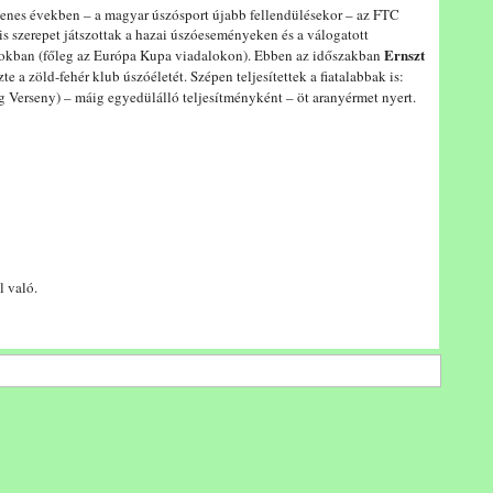
enes években – a magyar úszósport újabb fellendülésekor – az FTC
is szerepet játszottak a hazai úszóeseményeken és a válogatott
Ernszt
okban (főleg az Európa Kupa viadalokon). Ebben az időszakban
te a zöld-fehér klub úszóéletét. Szépen teljesítettek a fiatalabbak is:
g Verseny) – máig egyedülálló teljesítményként – öt aranyérmet nyert.
 való.