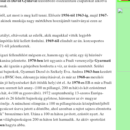
ssal és Dávid Gyulával
különböző összeállítású csapatokat alkotva
snak.
1956-tól 1963-ig
1967-
l, azt most is meg kell tenni. Először
, majd
, akinek munkája nagy mértékben hozzájárult tanítványai ezen az
sztályt, eltávoztak az edzők, akik magukkal vitték legjobb
1969-től
ánpótlás felé kellett fordulni.
elindult az ún. korcsoportos
1-től jelentkeztek.
igazi fellendülést mégsem ez, hanem egy új sztár, egy új húzónév
1970-ben
Gyarmati
kanása jelentette.
lett ugyanis a Fradi versenyzője
a
, aki igazán a génjeiben hordozta a víz, az úszás szeretetét. Szülei
1963-ban
ai bajnokok, Gyarmati Dezső és Székely Éva. Andrea
kezdett
1968-as
ni a BVSC-ben, édesanyja irányításával, és már az
mexikói
1970-es
án jó helyezéseket (két ötödik hely) ért el. Az
EB-n már a Fradi
ben szerzett két arany- (100 m pillangó, 200 m hát) és két ezüstérmet
 hát, 4×100 m gyorsváltó). 1972 szeptemberéig 13-szoros Európa-
artó és 26 felnőtt bajnokság győztese, háromszor az év magyar
lónője. A müncheni olimpián a 100 m pillangóúszás középdöntőjéből
ágcsúcsot úszva jutott a döntőbe, ahol azonban a rajtot sajnos elrontotta
ak” bronzérmes lett. Utána a 100 m háton javított, ezüstöt nyert. Az
as
világbajnokságon 200 m háton lett harmadik. Az aktív sportolást
ben
hagyta abba.