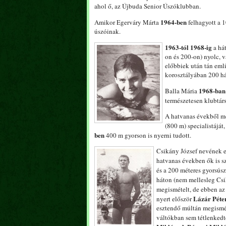
ahol ő, az Újbuda Senior Úszóklubban.
1964-ben
Amikor Egerváry Márta
felhagyott a 1
úszóinak.
1963-tól 1968-ig
a há
on és 200-on) nyolc, 
előbbiek után tán emlí
korosztályában 200 há
1968-ban
Balla Mária
természetesen klubtár
A hatvanas évekből mé
(800 m) specialistáját
ben
400 m gyorson is nyerni tudott.
Csikány József nevének em
hatvanas években ők is s
és a 200 méteres gyorsús
háton (nem mellesleg Csi
megismételt, de ebben az
Lázár Péte
nyert először
esztendő múltán megismé
váltókban sem tétlenked