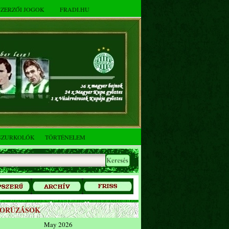
SZERZŐI JOGOK
FRADI.HU
SZURKOLÓK
TÖRTÉNELEM
ZORÚZÁSOK
May 2026