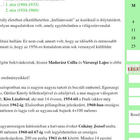
1. rész (1904-1933)
M
2. rész (1934-1960)
ály életében elkerülhetetlen „hullámvasút” az úszóknál is folytatódott.
4
n olyan magaslatokon volt, amely egyértelműen a világszínvonalat
11
18
ítási hullám. Ez nem csak amiatt volt, hogy az idősebb és rutinosabb
25
iatt is, hogy az 1956-os forradalom után sok versenyző külföldre
Madarász Csilla
Várszegi Lajos
 végére bekívánkoztak, hiszen
és
is ebbe
LEGU
s eredményeikkel!
szósportban ma is nagyon nagyra tartott és becsült emberrel, Egerszegi
, Güttler Károly felfedezőjével és edzőjével, a mai magyar válogatott
Kiss Lászlóval
1954-től
l,
, aki már 14 évesen,
a Fradi (akkor még
1962-ig
1960-ban
gészen
. Elsősorban pillangóban jeleskedett,
országos
méteren és tagja volt az ugyancsak bajnok 4×100 méteres
Rendk
Csikány József
agyarországon hátúszásban a hatvanas éveket
uralta.
1960-tól 67-ig
00 méteren
volt legyőzhetetlen az országos
1961 és 66
ajnokságokon, 200-on pedig
között. Mindez 14 egyéni