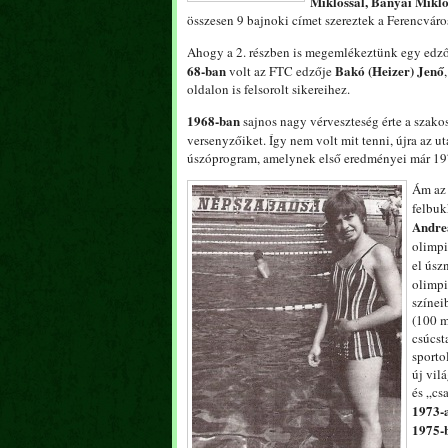
Miklóssal, Bányai Mikló
összesen 9 bajnoki címet szereztek a Ferencváro
Ahogy a 2. részben is megemlékeztünk egy edzőrő
68-ban
Bakó (Heizer) Jenő
volt az FTC edzője
oldalon is felsorolt sikereihez.
1968-ban
sajnos nagy vérveszteség érte a szako
versenyzőiket. Így nem volt mit tenni, újra az ut
úszóprogram, amelynek első eredményei már 197
Ám az 
felbuk
Andre
olimpi
el úsz
olimpi
színei
(100 m
csúcst
sporto
új vil
és „cs
1973-
1975-