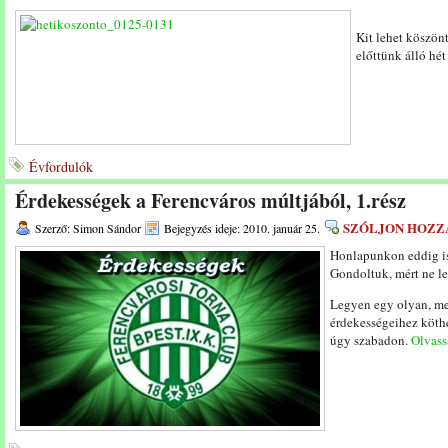
Kit lehet köszön
előttünk álló hé
Évfordulók
Érdekességek a Ferencváros múltjából, 1.rész
SZÓLJON HOZZ
Szerző: Simon Sándor
Bejegyzés ideje: 2010. január 25.
Honlapunkon eddig is
Gondoltuk, mért ne l
Legyen egy olyan, me
érdekességeihez köthe
úgy szabadon.
Olvassa