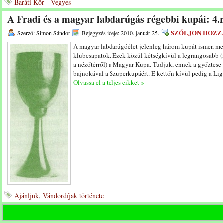
Baráti Kör - Vegyes
A Fradi és a magyar labdarúgás régebbi kupái: 4.
SZÓLJON HOZZ
Szerző: Simon Sándor
Bejegyzés ideje: 2010. január 25.
A magyar labdarúgóélet jelenleg három kupát ismer, me
klubcsapatok. Ezek közül kétségkívül a legrangosabb (
a nézőtérről) a Magyar Kupa. Tudjuk, ennek a győztes
bajnokával a Szuperkupáért. E kettőn kívül pedig a L
Olvassa el a teljes cikket »
Ajánljuk
,
Vándordíjak története