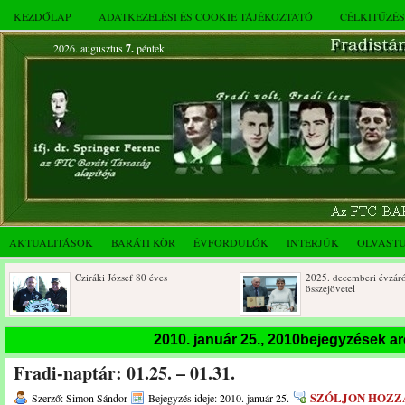
KEZDŐLAP
ADATKEZELÉSI ÉS COOKIE TÁJÉKOZTATÓ
CÉLKITŰZÉ
2026. augusztus
7.
péntek
AKTUALITÁSOK
BARÁTI KÖR
ÉVFORDULÓK
INTERJÚK
OLVAST
Cziráki József 80 éves
2025. decemberi évzáró
összejövetel
2010. január 25., 2010bejegyzések a
Fradi-naptár: 01.25. – 01.31.
SZÓLJON HOZZ
Szerző: Simon Sándor
Bejegyzés ideje: 2010. január 25.