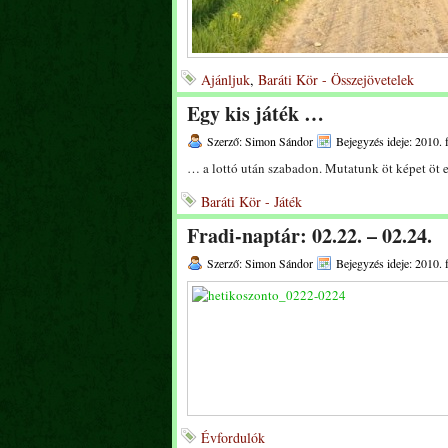
Ajánljuk
,
Baráti Kör - Összejövetelek
Egy kis játék …
Szerző: Simon Sándor
Bejegyzés ideje: 2010. 
… a lottó után szabadon. Mutatunk öt képet öt 
Baráti Kör - Játék
Fradi-naptár: 02.22. – 02.24.
Szerző: Simon Sándor
Bejegyzés ideje: 2010. 
Évfordulók