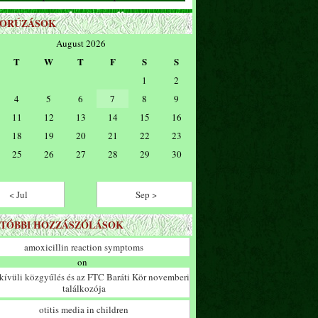
ZORÚZÁSOK
August 2026
T
W
T
F
S
S
1
2
4
5
6
7
8
9
11
12
13
14
15
16
18
19
20
21
22
23
25
26
27
28
29
30
< Jul
Sep >
TÓBBI HOZZÁSZÓLÁSOK
amoxicillin reaction symptoms
on
ívüli közgyűlés és az FTC Baráti Kör novemberi
találkozója
otitis media in children