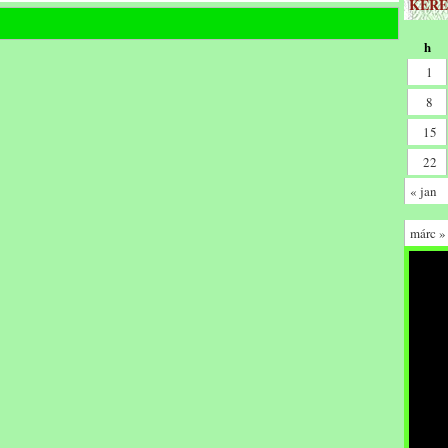
KERE
h
1
8
15
22
« jan
márc »