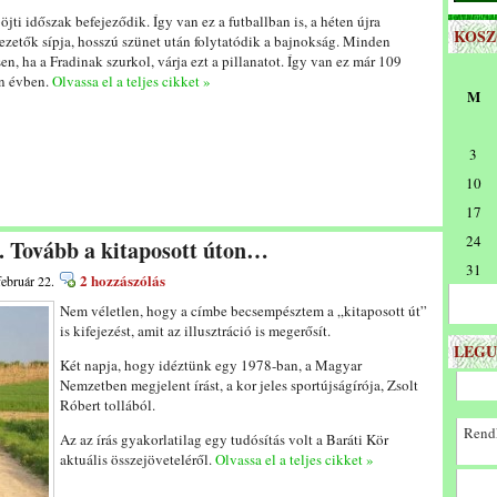
jti időszak befejeződik. Így van ez a futballban is, a héten újra
KOS
vezetők sípja, hosszú szünet után folytatódik a bajnokság. Minden
n, ha a Fradinak szurkol, várja ezt a pillanatot. Így van ez már 109
n évben.
Olvassa el a teljes cikket »
M
3
10
17
24
. Tovább a kitaposott úton…
31
2 hozzászólás
február 22.
Nem véletlen, hogy a címbe becsempésztem a „kitaposott út”
is kifejezést, amit az illusztráció is megerősít.
LEGU
Két napja, hogy idéztünk egy 1978-ban, a Magyar
Nemzetben megjelent írást, a kor jeles sportújságírója, Zsolt
Róbert tollából.
Rendk
Az az írás gyakorlatilag egy tudósítás volt a Baráti Kör
aktuális összejöveteléről.
Olvassa el a teljes cikket »