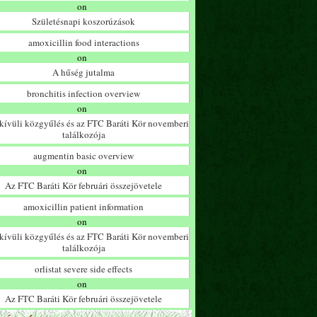
on
Születésnapi koszorúzások
amoxicillin food interactions
on
A hűség jutalma
bronchitis infection overview
on
ívüli közgyűlés és az FTC Baráti Kör novemberi
találkozója
augmentin basic overview
on
Az FTC Baráti Kör februári összejövetele
amoxicillin patient information
on
ívüli közgyűlés és az FTC Baráti Kör novemberi
találkozója
orlistat severe side effects
on
Az FTC Baráti Kör februári összejövetele