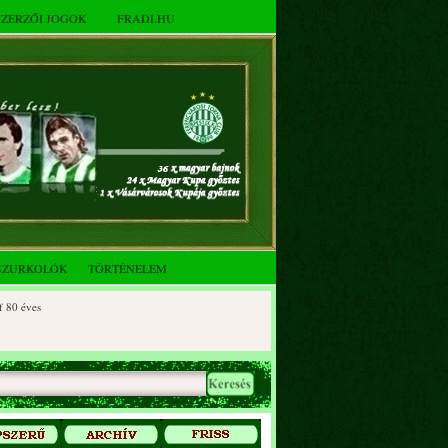
SZERZŐI JOGOK
FRADI.HU
SZURKOLÓK
TÖRTÉNELEM
éves
 éves