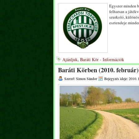
Egyszer minden bö
felharsan a játék
szurkoló, különöse
esztendeje minde
Ajánljuk
,
Baráti Kör - Információk
Baráti Körben (2010. február)
Szerző: Simon Sándor
Bejegyzés ideje: 2010. 