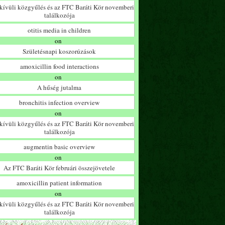
ívüli közgyűlés és az FTC Baráti Kör novemberi
találkozója
otitis media in children
on
Születésnapi koszorúzások
amoxicillin food interactions
on
A hűség jutalma
bronchitis infection overview
on
ívüli közgyűlés és az FTC Baráti Kör novemberi
találkozója
augmentin basic overview
on
Az FTC Baráti Kör februári összejövetele
amoxicillin patient information
on
ívüli közgyűlés és az FTC Baráti Kör novemberi
találkozója