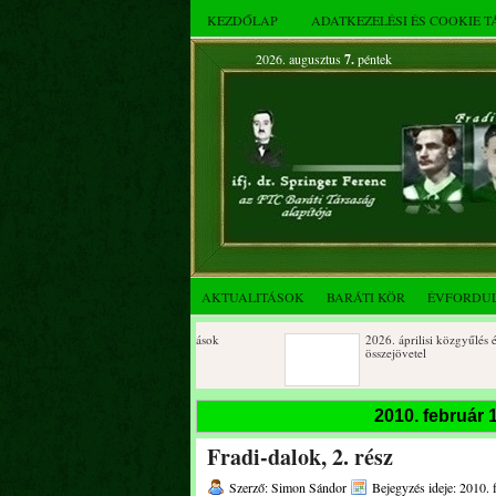
KEZDŐLAP
ADATKEZELÉSI ÉS COOKIE 
2026. augusztus
7.
péntek
AKTUALITÁSOK
BARÁTI KÖR
ÉVFORDU
Születésnapi koszorúzások
2026. áprilisi közgyűlés és
összejövetel
2025. decemberi évzáró
Születésnapi koszorúzások
2010. február
összejövetel
Fradi-dalok, 2. rész
Albert Flórián sírjának
Az FTC Baráti Kör 2025. októ
megkoszorúzása
összejövetel
Szerző: Simon Sándor
Bejegyzés ideje: 2010. 