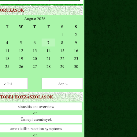
ZORÚZÁSOK
August 2026
T
W
T
F
S
S
1
2
4
5
6
7
8
9
11
12
13
14
15
16
18
19
20
21
22
23
25
26
27
28
29
30
< Jul
Sep >
TÓBBI HOZZÁSZÓLÁSOK
sinusitis ent overview
on
Ünnepi események
amoxicillin reaction symptoms
on