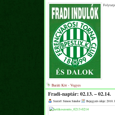
Folytatj
Baráti Kör - Vegyes
Fradi-naptár: 02.13. – 02.14.
Szerző: Simon Sándor
Bejegyzés ideje: 2010. 