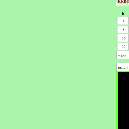
KERE
h
1
8
15
22
« jan
márc »