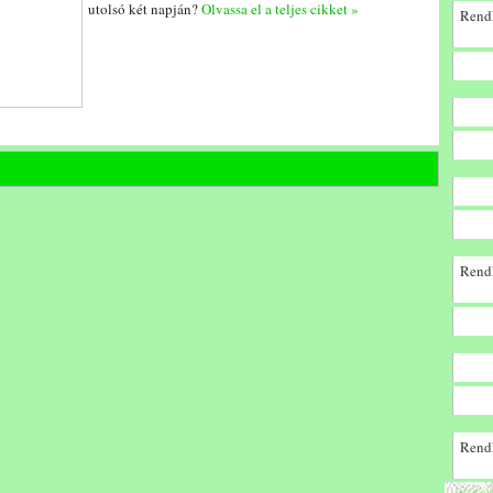
utolsó két napján?
Olvassa el a teljes cikket »
Rendk
Rendk
Rendk