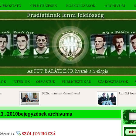
TÁJÉKOZTATÓ
CÉLKITŰZÉSEK
KOSZORÚZÁSOK
ARCHÍVUM
LÓK
INTERJÚK
OLVASTUK
PUBLICISZTIKÁK
SZAKOSZTÁLYOK
2026. márciusi összejövetel
Cziráki József 80
Rendkívüli közgyűlés és a 2025.
Dálnoki József 9
 13., 2010bejegyzések archívuma
novemberi összejövetel
beri
SZÓLJON HOZZÁ
február 13.