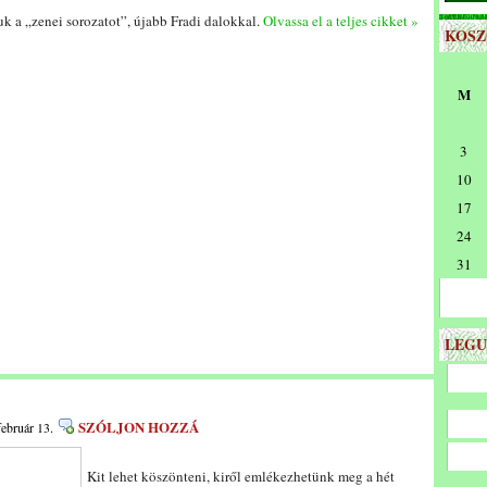
uk a „zenei sorozatot”, újabb Fradi dalokkal.
Olvassa el a teljes cikket »
KOS
M
3
10
17
24
31
LEGU
SZÓLJON HOZZÁ
február 13.
Kit lehet köszönteni, kiről emlékezhetünk meg a hét