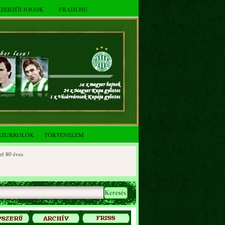
SZERZŐI JOGOK
FRADI.HU
SZURKOLÓK
TÖRTÉNELEM
 éves
0 éves