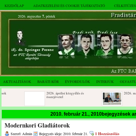
KEZDŐLAP
ADATKEZELÉSI ÉS COOKIE TÁJÉKOZTATÓ
CÉLKITŰZÉ
2026. augusztus
7.
péntek
AKTUALITÁSOK
BARÁTI KÖR
ÉVFORDULÓK
INTERJÚK
OLVAST
2026. áprilisi közgyűlés és
2026. márciusi ös
összejövetel
Születésnapi koszorúzások
Rendkívüli közgy
2010. február 21., 2010bejegyzések 
novemberi összej
Modernkori Gladiátorok
Az FTC Baráti Kör 2025. októberi
összejövetel
1 Hozzászólás
Szerző: Admin
Bejegyzés ideje: 2010. február 21.