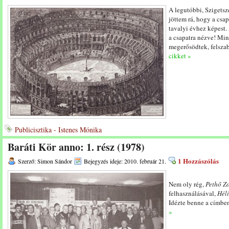
A legutóbbi, Szigets
jöttem rá, hogy a csa
tavalyi évhez képest.
a csapatra nézve! Min
megerősödtek, felsza
cikket »
Publicisztika - Istenes Mónika
Baráti Kör anno: 1. rész (1978)
1 Hozzászólás
Szerző: Simon Sándor
Bejegyzés ideje: 2010. február 21.
Nem oly rég,
Pethő Z
felhasználásával,
Héli
Idézte benne a címben 
»