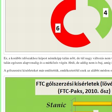
Ez, a korábbi időszakhoz képest némiképp talán nőtt, de túl nagy változás nem v
talán egészen alapvonalig és a mérkőzés végén Abdi, de addig nem is baj, amíg 
A gólszerzési kísérleteket már említettük, emlékeztetőül ezek az alábbi módon 