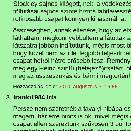
Stockley sajnos kilógott, neki a védekezé
fölfutásai sajnos szinte biztos labdaveszt
rutinosabb csapat könnyen kihasználhat.
összeségben, annak ellenére, hogy az el
láthattam, megkönnyebbültem a látottak al
látszatra jobban indítottunk, mégis most 
hogy közel nem az idei legjobb teljesítmé
csapat hétről hétre erősebb lesz! Remény
még egy Heinz szintű (befejező)csatárt, 
meg az összeszokás és bármi megtörtén
Hozzászólás ideje:
2010. augusztus 3. 16:55
franto1984 írta
:
Persze nem szeretnék a tavalyi hibába esn
magam, bár erre nincs is ok, mivel mégi
csapat ellen szereztünk szűkösen 3 ponto