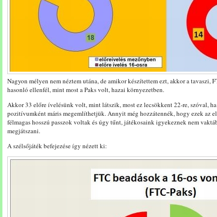
Nagyon mélyen nem néztem utána, de amikor készítettem ezt, akkor a tavaszi, F
hasonló ellenfél, mint most a Paks volt, hazai környezetben.
Akkor 33 előre ívelésünk volt, mint látszik, most ez lecsökkent 22-re, szóval, ha
pozitívumként máris megemlíthetjük. Annyit még hozzátennék, hogy ezek az e
félmagas hosszú passzok voltak és úgy tűnt, játékosaink igyekeznek nem vaktá
megjátszani.
A szélsőjáték befejezése így nézett ki: