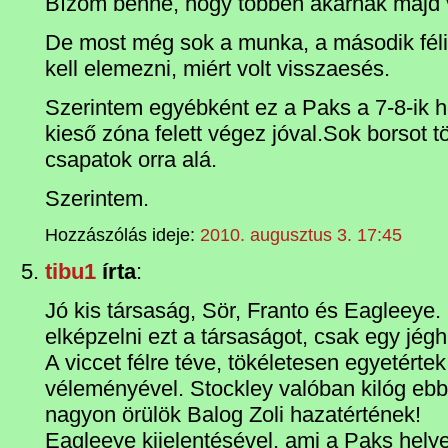
Bízom benne, hogy többen akarnak majd v
De most még sok a munka, a második félid
kell elemezni, miért volt visszaesés.
Szerintem egyébként ez a Paks a 7-8-ik h
kieső zóna felett végez jóval.Sok borsot
csapatok orra alá.
Szerintem.
Hozzászólás ideje:
2010. augusztus 3. 17:45
tibu1
írta
:
Jó kis társaság, Sör, Franto és Eagleeye
elképzelni ezt a társaságot, csak egy jégh
A viccet félre téve, tökéletesen egyetérte
véleményével. Stockley valóban kilóg ebbő
nagyon örülök Balog Zoli hazatértének!
Eagleeye kijelentésével, ami a Paks helye