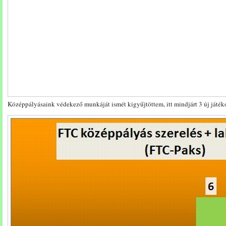
Középpályásaink védekező munkáját ismét kigyűjtöttem, itt mindjárt 3 új játéko