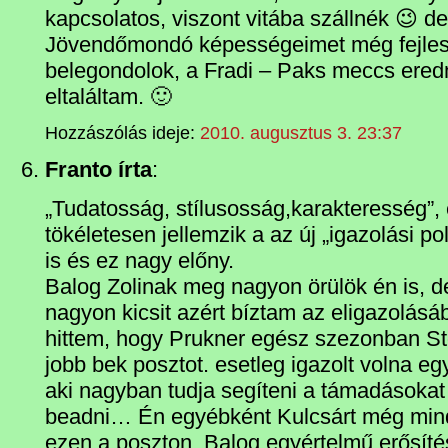
kapcsolatos, viszont vitába szállnék 😉 d
Jövendőmondó képességeimet még fejlesz
belegondolok, a Fradi – Paks meccs ered
eltaláltam. 🙂
Hozzászólás ideje:
2010. augusztus 3. 23:37
Franto írta
:
„Tudatosság, stílusosság,karakteresség”,
tökéletesen jellemzik a az új „igazolási pol
is és ez nagy előny.
Balog Zolinak meg nagyon örülök én is, 
nagyon kicsit azért bíztam az eligazolás
hittem, hogy Prukner egész szezonban Sto
jobb bek posztot. esetleg igazolt volna eg
aki nagyban tudja segíteni a támadásokat is
beadni… Én egyébként Kulcsárt még mi
ezen a poszton. Balog egyértelmű erősíté