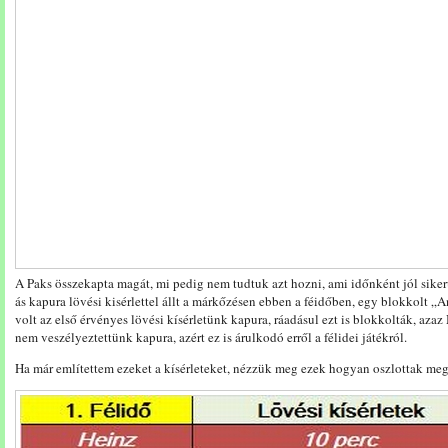
A Paks összekapta magát, mi pedig nem tudtuk azt hozni, ami időnként jól sikerü
ás kapura lövési kisérlettel állt a márkőzésen ebben a féidőben, egy blokkolt „
volt az első érvényes lövési kísérletünk kapura, ráadásul ezt is blokkolták, azaz
nem veszélyeztettünk kapura, azért ez is árulkodó erről a félidei játékról.
Ha már említettem ezeket a kísérleteket, nézzük meg ezek hogyan oszlottak me