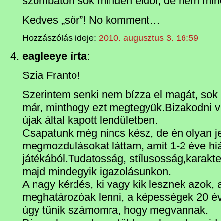
szombaton sok minden eldől, de nem m
Kedves „sör”! No komment…
Hozzászólás ideje:
2010. augusztus 3. 16:59
eagleeye írta
:
Szia Franto!
Szerintem senki nem bízza el magát, sok
már, minthogy ezt megtegyük.Bizakodni vi
újak által kapott lendületben.
Csapatunk még nincs kész, de én olyan je
megmozdulásokat láttam, amit 1-2 éve hi
játékából.Tudatosság, stílusosság,karakte
majd mindegyik igazolásunkon.
A nagy kérdés, ki vagy kik lesznek azok,
meghatározóak lenni, a képességek 20 é
úgy tűnik számomra, hogy megvannak.