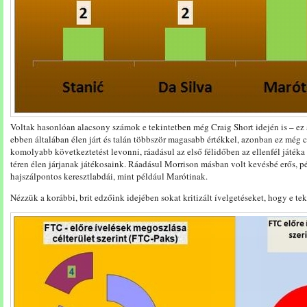
Voltak hasonlóan alacsony számok e tekintetben még Craig Short idején is – ez 
ebben általában élen járt és talán többször magasabb értékkel, azonban ez még 
komolyabb következtetést levonni, ráadásul az első félidőben az ellenfél játék
téren élen járjanak játékosaink. Ráadásul Morrison másban volt kevésbé erős, 
hajszálpontos keresztlabdái, mint például Marótinak.
Nézzük a korábbi, brit edzőink idejében sokat kritizált ívelgetéseket, hogy e tek