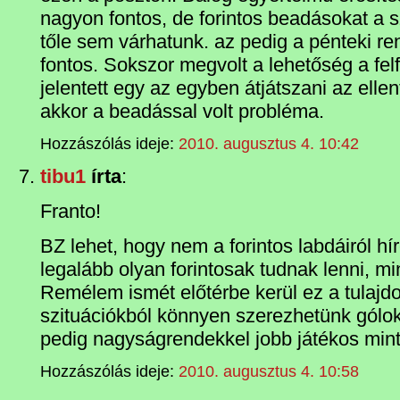
nagyon fontos, de forintos beadásokat a s
tőle sem várhatunk. az pedig a pénteki r
fontos. Sokszor megvolt a lehetőség a fel
jelentett egy az egyben átjátszani az ellen
akkor a beadással volt probléma.
Hozzászólás ideje:
2010. augusztus 4. 10:42
tibu1
írta
:
Franto!
BZ lehet, hogy nem a forintos labdáiról h
legalább olyan forintosak tudnak lenni, m
Remélem ismét előtérbe kerül ez a tulajd
szituációkból könnyen szerezhetünk gólo
pedig nagyságrendekkel jobb játékos mint
Hozzászólás ideje:
2010. augusztus 4. 10:58