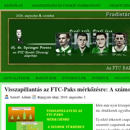
KEZDŐLAP
ADATKEZELÉSI ÉS COOKIE TÁJÉKOZTATÓ
CÉLKITŰZÉ
2026. augusztus
8.
szombat
AKTUALITÁSOK
BARÁTI KÖR
ÉVFORDULÓK
INTERJÚK
OLVAST
Visszapillantás az FTC-Paks mérkőzésre: A szám
Szerző: Admin
Bejegyzés ideje: 2010. augusztus 3.
Idén már nyár közepén
mi, drukkerek egyálta
Új edző érkezett csap
szeretett csapatunk m
érzést a korábbi éve