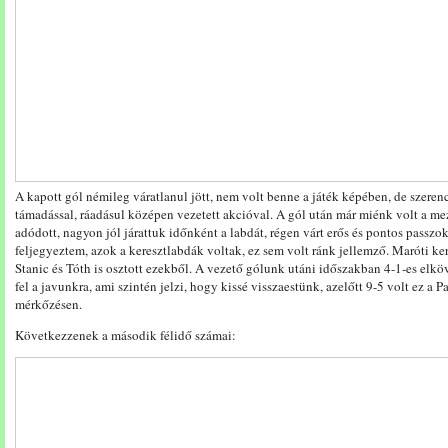
A kapott gól némileg váratlanul jött, nem volt benne a játék képében, de szeren
támadással, ráadásul középen vezetett akcióval. A gól után már miénk volt a me
adódott, nagyon jól járattuk időnként a labdát, régen várt erős és pontos passzok
feljegyeztem, azok a keresztlabdák voltak, ez sem volt ránk jellemző. Maróti ke
Stanic és Tóth is osztott ezekből. A vezető gólunk utáni időszakban 4-1-es elkö
fel a javunkra, ami szintén jelzi, hogy kissé visszaestünk, azelőtt 9-5 volt ez a 
mérkőzésen.
Következzenek a második félidő számai: