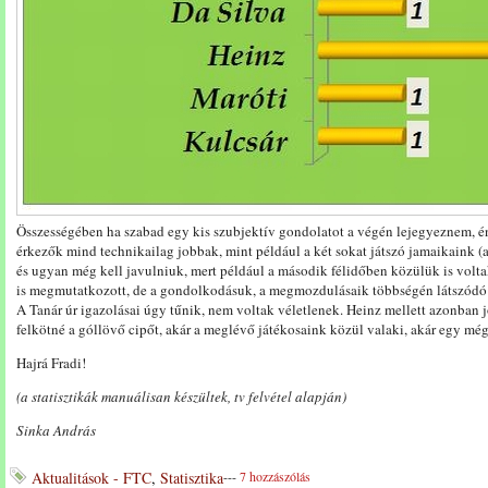
Összességében ha szabad egy kis szubjektív gondolatot a végén lejegyeznem, é
érkezők mind technikailag jobbak, mint például a két sokat játszó jamaikaink 
és ugyan még kell javulniuk, mert például a második félidőben közülük is volta
is megmutatkozott, de a gondolkodásuk, a megmozdulásaik többségén látszódó t
A Tanár úr igazolásai úgy tűnik, nem voltak véletlenek. Heinz mellett azonban 
felkötné a góllövő cipőt, akár a meglévő játékosaink közül valaki, akár egy még 
Hajrá Fradi!
(a statisztikák manuálisan készültek, tv felvétel alapján)
Sinka András
Aktualitások - FTC
,
Statisztika
---
7 hozzászólás