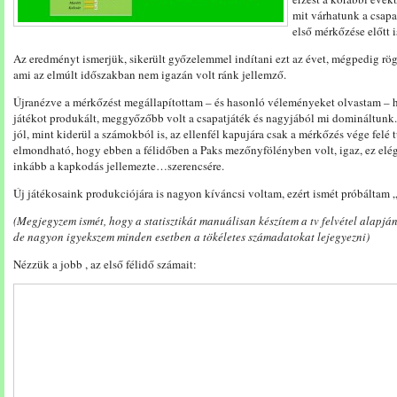
mit várhatunk a csapa
első mérkőzése előtt i
Az eredményt ismerjük, sikerült győzelemmel indítani ezt az évet, mégpedig rögt
ami az elmúlt időszakban nem igazán volt ránk jellemző.
Újranézve a mérkőzést megállapítottam – és hasonló véleményeket olvastam – h
játékot produkált, meggyőzőbb volt a csapatjáték és nagyjából mi domináltunk
jól, mint kiderül a számokból is, az ellenfél kapujára csak a mérkőzés vége felé 
elmondható, hogy ebben a félidőben a Paks mezőnyfölényben volt, igaz, ez el
inkább a kapkodás jellemezte…szerencsére.
Új játékosaink produkciójára is nagyon kíváncsi voltam, ezért ismét próbáltam „
(Megjegyzem ismét, hogy a statisztikát manuálisan készítem a tv felvétel alapjá
de nagyon igyekszem minden esetben a tökéletes számadatokat lejegyezni)
Nézzük a jobb , az első félidő számait: