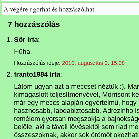
A végére ugorhat és hozzászólhat.
7 hozzászólás
Sör írta
:
Hűha.
Hozzászólás ideje:
2010. augusztus 3. 15:08
franto1984 írta
:
Látom ugyan azt a meccset néztük :). Ma
kimagaslott teljesítményével, Morrisont k
már egy meccs alapján egyértelmű, hogy 
hasznosabb, labdabiztosabb. Adrezinho is
remélem gyorsan megszokja a bajnokságot 
belőle, aki a távoli lövésektől sem riad m
összeszoknak, akkor sok örömöt okozhat