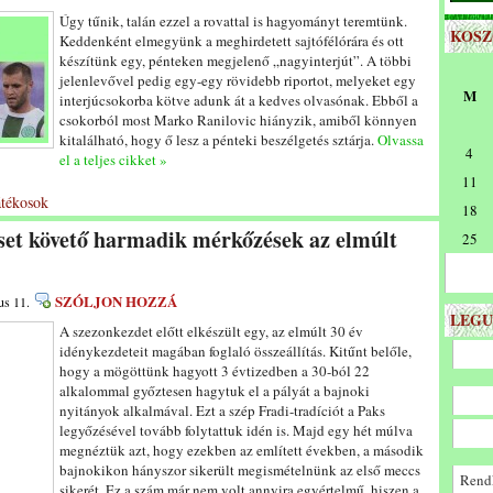
Úgy tűnik, talán ezzel a rovattal is hagyományt teremtünk.
KOS
Keddenként elmegyünk a meghirdetett sajtófélórára és ott
készítünk egy, pénteken megjelenő „nagyinterjút”. A többi
jelenlevővel pedig egy-egy rövidebb riportot, melyeket egy
M
interjúcsokorba kötve adunk át a kedves olvasónak. Ebből a
csokorból most Marko Ranilovic hiányzik, amiből könnyen
kitalálható, hogy ő lesz a pénteki beszélgetés sztárja.
Olvassa
4
el a teljes cikket »
11
átékosok
18
set követő harmadik mérkőzések az elmúlt
25
SZÓLJON HOZZÁ
us 11.
LEGU
A szezonkezdet előtt elkészült egy, az elmúlt 30 év
idénykezdeteit magában foglaló összeállítás. Kitűnt belőle,
hogy a mögöttünk hagyott 3 évtizedben a 30-ból 22
alkalommal győztesen hagytuk el a pályát a bajnoki
nyitányok alkalmával. Ezt a szép Fradi-tradíciót a Paks
legyőzésével tovább folytattuk idén is. Majd egy hét múlva
megnéztük azt, hogy ezekben az említett években, a második
bajnokikon hányszor sikerült megismételnünk az első meccs
Rendk
sikerét. Ez a szám már nem volt annyira egyértelmű, hiszen a