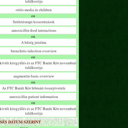
találkozója
otitis media in children
on
Születésnapi koszorúzások
amoxicillin food interactions
on
A hűség jutalma
bronchitis infection overview
on
ívüli közgyűlés és az FTC Baráti Kör novemberi
találkozója
augmentin basic overview
on
Az FTC Baráti Kör februári összejövetele
amoxicillin patient information
on
ívüli közgyűlés és az FTC Baráti Kör novemberi
találkozója
SÉS DÁTUM SZERINT