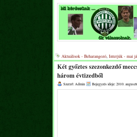
Aktuálisok - Beharangozó
,
Interjúk - mai j
Két győztes szezonkezdő mecc
három évtizedből
Szerző: Admin
Bejegyzés ideje: 2010. auguszt