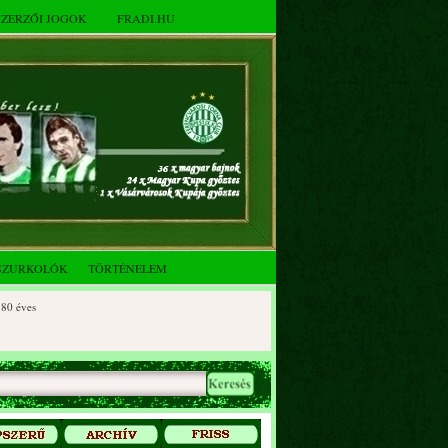
SZERZŐI JOGOK
FRADI.HU
SZURKOLÓK
TÖRTÉNELEM
ves
éves