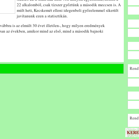
22 alkalomból, csak tízszer győztünk a második meccsen is. A
múlt heti, Kecskemét elleni idegenbeli győzelemmel sikerült
javítanunk ezen a statisztikán.
ábbra is az elmúlt 30 évet illetően-, hogy milyen eredmények
ban az években, amikor mind az első, mind a második bajnoki
Rendk
Rendk
KERE