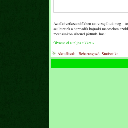
Az elkövetkezendőkben azt vizsgáltuk meg – tov
születettek a harmadik bajnoki meccseken azok
meccsünkön sikerrel jártunk. Íme:
Olvassa el a teljes cikket »
Aktuálisok - Beharangozó
,
Statisztika