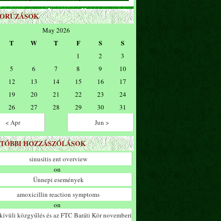
ZORÚZÁSOK
May 2026
T
W
T
F
S
S
1
2
3
5
6
7
8
9
10
12
13
14
15
16
17
19
20
21
22
23
24
26
27
28
29
30
31
< Apr
Jun >
TÓBBI HOZZÁSZÓLÁSOK
sinusitis ent overview
on
Ünnepi események
amoxicillin reaction symptoms
on
ívüli közgyűlés és az FTC Baráti Kör novemberi