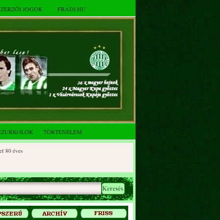
SZERZŐI JOGOK
FRADI.HU
SZURKOLÓK
TÖRTÉNELEM
 éves
0 éves