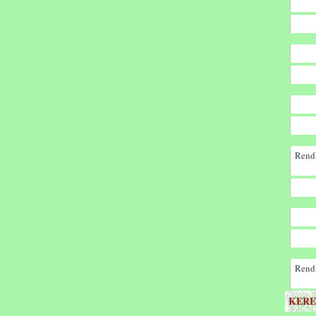
Rendk
Rendk
KERE