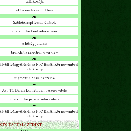
találkozója
otitis media in children
on
Születésnapi koszorúzások
amoxicillin food interactions
on
A hűség jutalma
bronchitis infection overview
on
ívüli közgyűlés és az FTC Baráti Kör novemberi
találkozója
augmentin basic overview
on
Az FTC Baráti Kör februári összejövetele
amoxicillin patient information
on
ívüli közgyűlés és az FTC Baráti Kör novemberi
találkozója
SÉS DÁTUM SZERINT