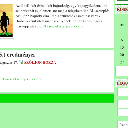
Az elmúlt két évben két bajnokság, egy kupagyőzelem, ami
KOS
szuperkupát is jelentett, no meg a felejthetetlen BL-szereplés.
Az újabb bajnoki cím után a szurkolók ismétlést vártak.
Hiába, a szurkolók már csak ilyenek. ehhez képest egész
M
másképp alakult.
Olvassa el a teljes cikket »
6
13
15.) eredményei
20
SZÓLJON HOZZÁ
27
augusztus 17.
0
Olvassa el a teljes cikket »
LEGU
Rendk