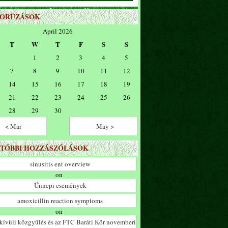
ZORÚZÁSOK
April 2026
T
W
T
F
S
S
1
2
3
4
5
7
8
9
10
11
12
14
15
16
17
18
19
21
22
23
24
25
26
28
29
30
< Mar
May >
TÓBBI HOZZÁSZÓLÁSOK
sinusitis ent overview
on
Ünnepi események
amoxicillin reaction symptoms
on
ívüli közgyűlés és az FTC Baráti Kör novemberi