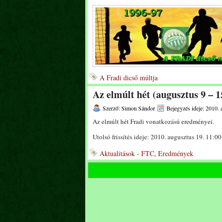
A Fradi dicső múltja
Az elmúlt hét (augusztus 9 – 
Szerző: Simon Sándor
Bejegyzés ideje: 2010. 
Az elmúlt hét Fradi vonatkozású eredményei.
Utolsó frissítés ideje: 2010. augusztus 19. 11:0
Aktualitások - FTC
,
Eredmények