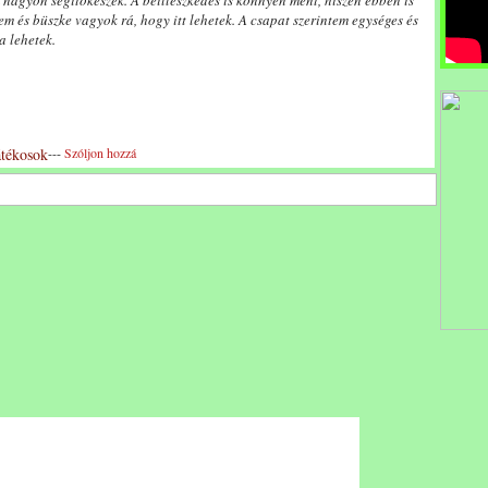
agyon segítőkészek. A beilleszkedés is könnyen ment, hiszen ebben is
em és büszke vagyok rá, hogy itt lehetek. A csapat szerintem egységes és
a lehetek.
átékosok
---
Szóljon hozzá