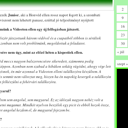
2
Junior
ezzék
, aki a Honvéd ellen rossz napot fogott ki, a szombati
9
 viszont nem lehetett panasz, ezúttal jó teljesítményt nyújtott
16
münk a Videoton ellen egy új felfogásban játszott.
23
őször játszottunk három védővel és a csapatból többen is sérültek
Azonban nem volt problémánk, megoldottuk a feladatot.
30
« júl
sére nem úgy, mint az előző héten a kispestiek ellen.
éd meccs nagyon balszerencsésre sikeredett, számomra pedig
szept »
képpen. Azonban nem szabad a hibákon sokáig rágódni, ahogy vége lett
ésnek, én már azonnal a Videoton elleni találkozóra készültem. A
 semmit nem változtat meg, hiszen ha én napokig kesergek a találkozón
 felkészülni a fehérvári találkozóra.
gyarul?
tem sem angolul, sem magyarul. Ez az időszak nagyon nehéz volt a
tni magamat. Mindkét nyelven beszélek egy picit és ebből hozok össze,
ot angolul kezdem el, de magyarul fejezem be.
n?