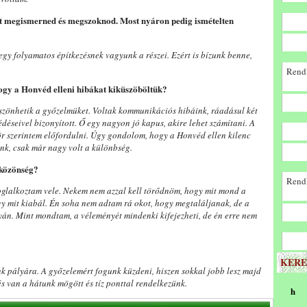
ett megismerned és megszoknod. Most nyáron pedig ismételten
y egy folyamatos építkezésnek vagyunk a részei. Ezért is bízunk benne,
Rendk
hogy a Honvéd elleni hibákat kiküszöböltük?
szönhetik a győzelmüket. Voltak kommunikációs hibáink, ráadásul két
seivel bizonyított. Ő egy nagyon jó kapus, akire lehet számítani. A
ör szerintem előfordulni. Úgy gondolom, hogy a Honvéd ellen kilenc
ünk, csak már nagy volt a különbség.
 közönség?
Rendk
foglalkoztam vele. Nekem nem azzal kell törődnöm, hogy mit mond a
y mit kiabál. Én soha nem adtam rá okot, hogy megtaláljanak, de a
án. Mint mondtam, a véleményét mindenki kifejezheti, de én erre nem
KERE
nk pályára. A győzelemért fogunk küzdeni, hiszen sokkal jobb lesz majd
s van a hátunk mögött és tíz ponttal rendelkezünk.
h