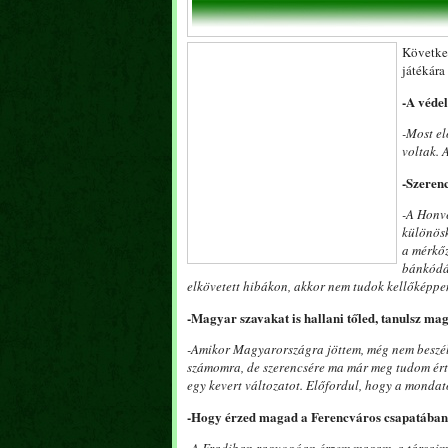
Követk
játékára
-A védel
-Most el
voltak. 
-Szerenc
-A Honv
különös
a mérkőz
bánkódás
elkövetett hibákon, akkor nem tudok kellőképpen
-Magyar szavakat is hallani tőled, tanulsz ma
-Amikor Magyarországra jöttem, még nem beszél
számomra, de szerencsére ma már meg tudom érte
egy kevert változatot. Előfordul, hogy a mondat
-Hogy érzed magad a Ferencváros csapatába