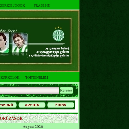
SZERZŐI JOGOK
FRADI.HU
SZURKOLÓK
TÖRTÉNELEM
ZORÚZÁSOK
August 2026