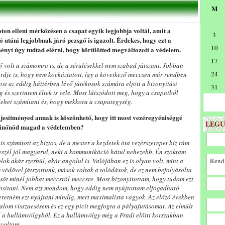
M
ton elleni mérkőzésen a csapat egyik legjobbja voltál, amit a
3
ó utáni legjobbnak járó pezsgő is igazolt. Érdekes, hogy ezt a
10
ményt úgy tudtad elérni, hogy körülötted megváltozott a védelem.
17
 volt a számomra is, de a sérülésekkel nem szabad játszani. Jobban
24
ordje is, hogy nem kockáztatott, így a következő meccsen már rendben
ost az eddig háttérben lévő játékosok számára eljött a bizonyítási
31
g és szerintem éltek is vele. Most látszódott meg, hogy a csapatból
lehet számítani és, hogy mekkora a csapategység.
ljesítményed annak is köszönhető, hogy itt most vezéregyéniséggé
LEGU
 kinőnöd magad a védelemben?
z is számított az biztos, de a mester a kezdetek óta vezérszerepet biz rám
beszél jól magyarul, neki a kommunikáció hátul nehezebb. Én szoktam
lok akár szerbül, akár angolul is. Valójában ez is olyan volt, mint a
Rendk
védővel játszottunk, mások voltak a tolódások, de ez nem befolyásolta
i, sőt minél jobbat meccsről-meccsre. Most bizonyítottam, hogy tudom ezt
lánosítani. Nem azt mondom, hogy eddig nem nyújtottam elfogadható
szeretném ezt nyújtani mindig, mert maximalista vagyok. Az előző években
izalom visszaesésem és ez egy picit megfogta a pályafutásomat. Az elmúlt
l a hullámvölgyből. Ez a hullámvölgy még a Fradi előtti korszakban
 voltam.