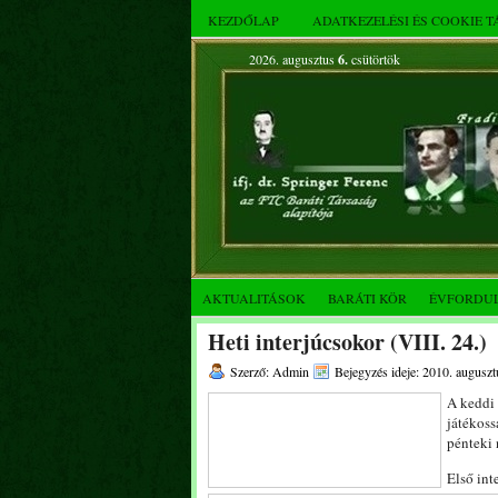
KEZDŐLAP
ADATKEZELÉSI ÉS COOKIE 
2026. augusztus
6.
csütörtök
AKTUALITÁSOK
BARÁTI KÖR
ÉVFORDU
Heti interjúcsokor (VIII. 24.)
Szerző: Admin
Bejegyzés ideje: 2010. auguszt
A keddi 
játékoss
pénteki
Első int