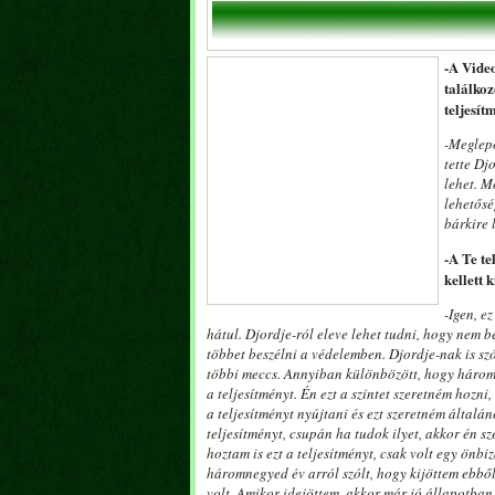
-A Video
találkoz
teljesít
-Meglepő
tette Dj
lehet. M
lehetősé
bárkire 
-A Te te
kellett
-Igen, e
hátul. Djordje-ról eleve lehet tudni, hogy nem 
többet beszélni a védelemben. Djordje-nak is szó
többi meccs. Annyiban különbözött, hogy három 
a teljesítményt. Én ezt a szintet szeretném hozn
a teljesítményt nyújtani és ezt szeretném álta
teljesítményt, csupán ha tudok ilyet, akkor én 
hoztam is ezt a teljesítményt, csak volt egy önb
háromnegyed év arról szólt, hogy kijöttem ebbő
volt. Amikor idejöttem, akkor már jó állapotban