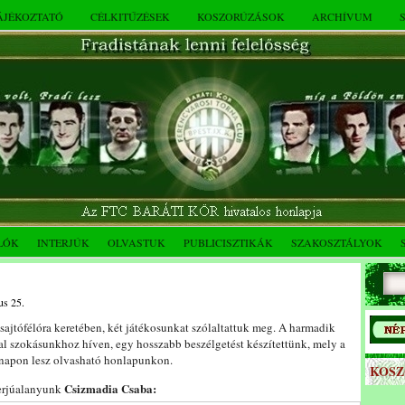
TÁJÉKOZTATÓ
CÉLKITŰZÉSEK
KOSZORÚZÁSOK
ARCHÍVUM
LÓK
INTERJÚK
OLVASTUK
PUBLICISZTIKÁK
SZAKOSZTÁLYOK
us 25.
sajtófélóra keretében, két játékosunkat szólaltattuk meg. A harmadik
al szokásunkhoz híven, egy hosszabb beszélgetést készítettünk, mely a
 napon lesz olvasható honlapunkon.
KOS
Csizmadia Csaba:
erjúalanyunk