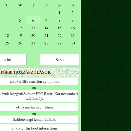
T
W
T
F
S
S
1
2
4
5
6
7
8
9
11
12
13
14
15
16
18
19
20
21
22
23
25
26
27
28
29
30
< Jul
Sep >
TÓBBI HOZZÁSZÓLÁSOK
amoxicillin reaction symptoms
on
ívüli közgyűlés és az FTC Baráti Kör novemberi
találkozója
otitis media in children
on
Születésnapi koszorúzások
amoxicillin food interactions