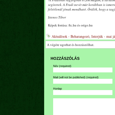
-A Fradiban ragyogóan érzem magam, a társaim n
segítettek. A Fradi nevét már korábban is ismert
feltétlenül jónak mondható. Örülök, hogy a tagj
Istenes Tibor
Képek forrása: ftc.hu és origo.hu
Aktuálisok - Beharangozó
,
Interjúk - mai j
A végére ugorhat és hozzászólhat.
HOZZÁSZÓLÁS
Név
(required)
Mail (will not be published)
(required)
Honlap