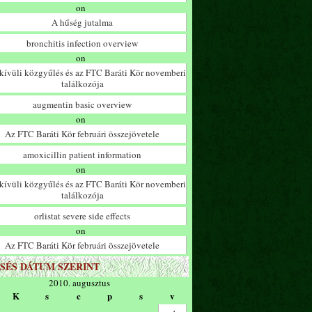
on
A hűség jutalma
bronchitis infection overview
on
ívüli közgyűlés és az FTC Baráti Kör novemberi
találkozója
augmentin basic overview
on
Az FTC Baráti Kör februári összejövetele
amoxicillin patient information
on
ívüli közgyűlés és az FTC Baráti Kör novemberi
találkozója
orlistat severe side effects
on
Az FTC Baráti Kör februári összejövetele
SÉS DÁTUM SZERINT
2010. augusztus
K
s
c
p
s
v