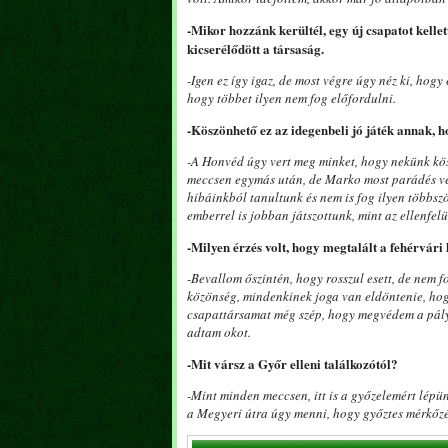
-Mikor hozzánk kerültél, egy új csapatot kell
kicserélődött a társaság.
-Igen ez így igaz, de most végre úgy néz ki, hog
hogy többet ilyen nem fog előfordulni.
-Köszönhető ez az idegenbeli jó játék annak, 
-A Honvéd úgy vert meg minket, hogy nekünk kö
meccsen egymás után, de Marko most parádés védé
hibáinkból tanultunk és nem is fog ilyen többsz
emberrel is jobban játszottunk, mint az ellenfel
-Milyen érzés volt, hogy megtalált a fehérvári
-Bevallom őszintén, hogy rosszul esett, de nem 
közönség, mindenkinek joga van eldöntenie, hog
csapattársamat még szép, hogy megvédem a pály
adtam okot.
-Mit vársz a Győr elleni találkozótól?
-Mint minden meccsen, itt is a győzelemért lépü
a Megyeri útra úgy menni, hogy győztes mérkőzé